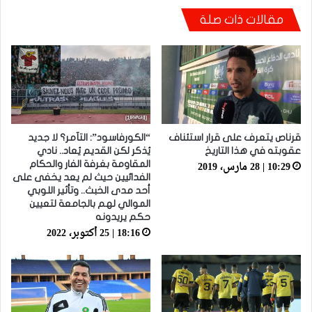
أيت منا: “كاع لي كانو كيساعدو الوداد عيط ليهم
مقالات ذات صلة
قاضي التحقيق.. دابا حتى شي واحد ما بقا باغي
يعاون”
قرناص يتعرف على قرار استئناف
“الكورفاسود”: التآمر؟ لا جديد
عقوبته في هذا التاريخ
يُذكر لكن القديم يُعاد.. نادي
10:29 | 28 مارس، 2019
المقاومة بغرفة الفار والحكام
الفدائيين حيث لم يعد يخفى على
أحد مدى الخبث.. وتأثير اللوبي
الموالي لهم بالجامعة لتعيين
حكم يريدونه
18:16 | 25 أكتوبر، 2022