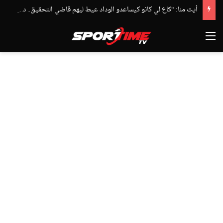
أيت منا: “كاع لي كانو كيساعدو الوداد عيط ليهم قاضي التحقيق.. دابا حتى شي واحد ما بقا باغي يعاون”
القائمة