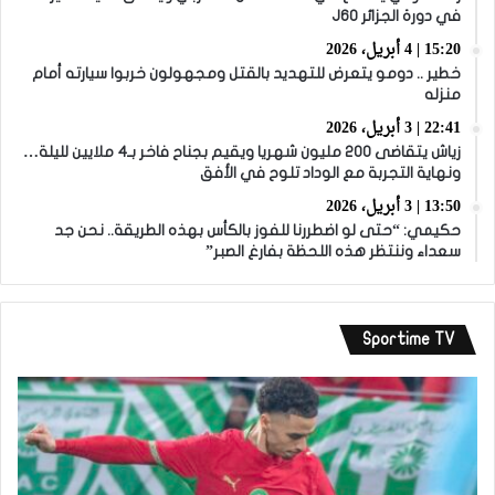
في دورة الجزائر J60
15:20 | 4 أبريل، 2026
خطير .. دومو يتعرض للتهديد بالقتل ومجهولون خربوا سيارته أمام
منزله
22:41 | 3 أبريل، 2026
زياش يتقاضى 200 مليون شهريا ويقيم بجناح فاخر بـ4 ملايين لليلة…
ونهاية التجربة مع الوداد تلوح في الأفق
13:50 | 3 أبريل، 2026
حكيمي: “حتى لو اضطررنا للفوز بالكأس بهذه الطريقة.. نحن جد
سعداء وننتظر هذه اللحظة بفارغ الصبر”
Sportime TV