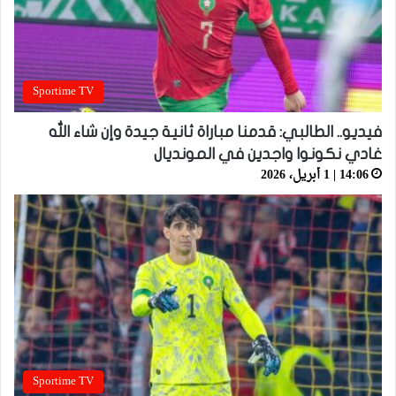
Sportime TV
فيديو.. الطالبي: قدمنا مباراة ثانية جيدة وإن شاء الله
غادي نكونوا واجدين في المونديال
14:06 | 1 أبريل، 2026
Sportime TV