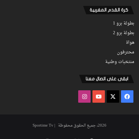
كرة القدم المغربية
بطولة برو 1
بطولة برو 2
هواة
محترفون
منتخبات وطنية
ابقى على اتصال معنا
فيسبوك
‫X
‫YouTube
انستقرام
2026، جميع الحقوق محفوظة | Sportime Tv