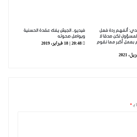
الرجاء يؤجل جمعه العام ويعقد لقاء
تواصليا
ندي: أتفهم ردة فعل
فيديو.. الجيش يفك عقدة الحسنية
المسؤول لكن صدقا لا
ويواصل صحوته
20:48 | 18 فبراير، 2019
 بعمل أكبر مما نقوم
كارتيرون يعزز طاقمه التقني بأسماء أجنبية
ويباشر مهامه مع الوداد
الرجاء يعود إلى التداريب ويبرمج ودية أمام
حسنية أكادير
العصبة الاحترافية تعلن إعادة برمجة
 بـ
*
مؤجلات البطولة بعد التوقف الدولي
أيت منا: “الوداد اليوم عايشة بسبابي
وخسرت 20 مليار فالسنة الأولى”