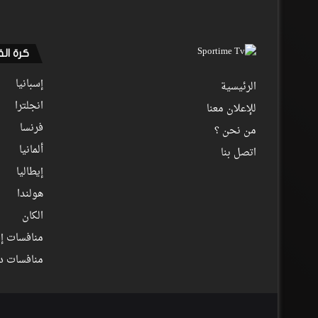
كرة ال
إسبانيا
الرئيسية
انجلترا
للإعلان معنا
فرنسا
من نحن ؟
ألمانيا
اتصل بنا
إيطاليا
هولندا
الكان
منافسات إف
منافسات د