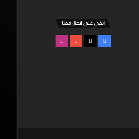
ابقى على اتصال معنا
فيسبوك
‫X
‫YouTube
انستقرام