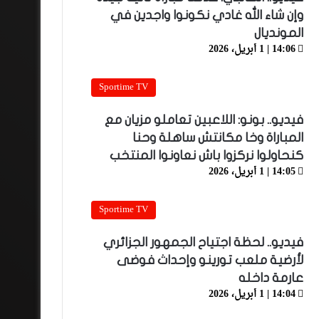
وإن شاء الله غادي نكونوا واجدين في
المونديال
14:06 | 1 أبريل، 2026
Sportime TV
فيديو.. بونو: اللاعبين تعاملو مزيان مع
المباراة وخا مكانتش ساهلة وحنا
كنحاولوا نركزوا باش نعاونوا المنتخب
14:05 | 1 أبريل، 2026
Sportime TV
فيديو.. لحظة اجتياح الجمهور الجزائري
لأرضية ملعب تورينو وإحداث فوضى
عارمة داخله
14:04 | 1 أبريل، 2026