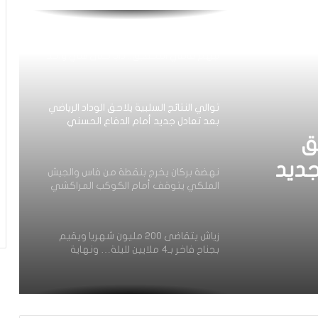
أيت منا: “كاع لي كانو كيساعدو الوداد عيط
ليهم قاضي التحقيق.. دابا حتى شي واحد
ما بقا باغي يعاون”
توالي النتائج السلبية يلاحق الوداد الرياضي
بعد تعادل جديد أمام الدفاع الحسني
الجديدي
ق
جديد
نهضة بركان يخرج بنقطة من فاس والجيش
الملكي يتوقف أمام الكوكب المراكشي
يدي
زياش يتقاضى 200 مليون شهريا ويقيم
بجناح فاخر بـ4 ملايين لليلة… ونهاية
التجربة مع الوداد تلوح في الأفق
الرجاء يحتفي بمتقاعديه في مبادرة وفاء
تبرز القيم الإنسانية للنادي