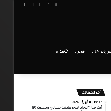
تسجيل الدخول
مقال عشوائي
إضافة عمود جا
ورتايم TV
فيديو
بْلْخَفّ
أخر المقالات
19:17 | 8 أبريل، 2026
أيت منا: “الوداد اليوم عايشة بسبابي وخسرت 20