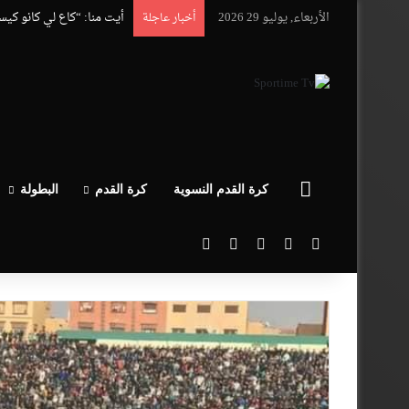
الأربعاء, يوليو 29 2026
أيت منا: “كاع لي كانو كي
أخبار عاجلة
الرئيسية
كرة القدم النسوية
كرة القدم
البطولة
‫X
فيسبوك
‫YouTube
انستقرام
بحث عن