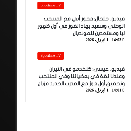
Sportime TV
فيديو.. حلحال: فخور أني مع المنتخب
الوطني وسعيد بهاد الفوز في أول ظهور
ليا ومستعدين للمونديال
14:03 | 1 أبريل، 2026
Sportime TV
فيديو.. عيسى: كنخدمو في التيران
وعندنا ثقة في بعضياتنا وفي المنتخب
وتحقيق أول فوز مع المدرب الجديد مزيان
14:01 | 1 أبريل، 2026