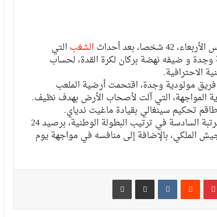
الرجاء يؤجل جمعه العام ويعقد لقاء
تواصليا
خصا، بعد أحداث
الشغب
التي
 وجدة و ضيفه نهضة بركان لكرة القدة، لحساب
كارتيرون يعزز طاقمه التقني بأسماء أجنبية
ويباشر مهامه مع الوداد
فريق مولودية وجدة، اقتحمت أرضية الملعب
ية المواجهة، التي آلت لأصحاب الأرض بهدف نظيف.
 طاقم تحكيم سينغالي بقيادة ماغيت ندياي.
الرجاء يعود إلى التداريب ويبرمج ودية أمام
جدير بالذكر، أن فريق مولودية وجدة يحتل الرتبة السادسة في ترتيب البطولة الوطنية، برصيد 24
حسنية أكادير
يش الملكي، بالإضافة إلى منافسه في مواجهة يوم
العصبة الاحترافية تعلن إعادة برمجة
مؤجلات البطولة بعد التوقف الدولي
بينتيريست
مشاركة عبر البريد
طباعة
أيت منا: “الوداد اليوم عايشة بسبابي
وخسرت 20 مليار فالسنة الأولى”