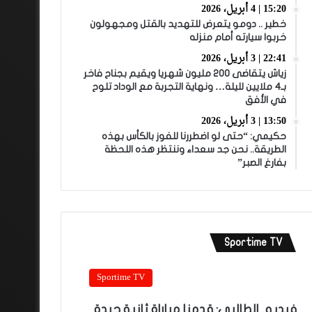
15:20 | 4 أبريل، 2026
خطير .. دومو يتعرض للتهديد بالقتل ومجهولون
خربوا سيارته أمام منزله
22:41 | 3 أبريل، 2026
زياش يتقاضى 200 مليون شهريا ويقيم بجناح فاخر
بـ4 ملايين لليلة… ونهاية التجربة مع الوداد تلوح
في الأفق
13:50 | 3 أبريل، 2026
حكيمي: “حتى لو اضطررنا للفوز بالكأس بهذه
الطريقة.. نحن جد سعداء وننتظر هذه اللحظة
بفارغ الصبر”
Sportime TV
Sportime TV
فيديو.. الطالبي: قدمنا مباراة ثانية جيدة