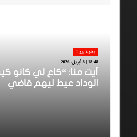
أقرأ المزيد
بطولة برو 1
18:48 | 8 أبريل، 2026
أيت منا: “كاع لي كانو كي
الوداد عيط ليهم قاضي
التحقيق.. دابا حتى شي وا
بقا باغي يعاون”