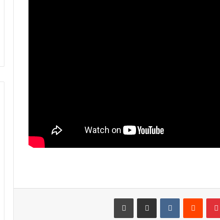
الرجاء يحتفي بمتقاعديه في مبادرة وفاء
تبرز القيم الإنسانية للنادي
الرجاء يؤجل جمعه العام ويعقد لقاء
تواصليا
كارتيرون يعزز طاقمه التقني بأسماء أجنبية
ويباشر مهامه مع الوداد
الرجاء يعود إلى التداريب ويبرمج ودية أمام
حسنية أكادير
بينتيريست
مشاركة عبر البريد
طباعة