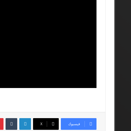
لينكدإن
فيسبوك
‫X