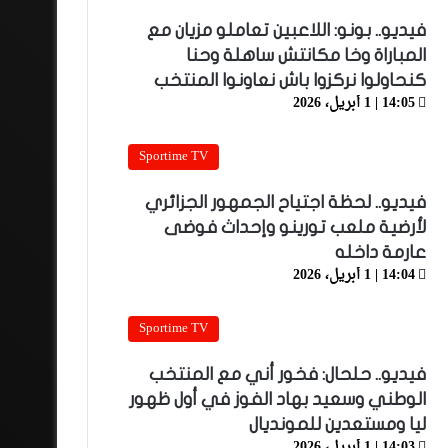
فيديو.. بونو: اللاعبين تعاملو مزيان مع
المباراة وخا مكانتش ساهلة وحنا
كنحاولوا نركزوا باش نعاونوا المنتخب
14:05 | 1 أبريل، 2026
Sportime TV
فيديو.. لحظة اجتياح الجمهور الجزائري
لأرضية ملعب تورينو وإحداث فوضى
عارمة داخله
14:04 | 1 أبريل، 2026
Sportime TV
فيديو.. حلحال: فخور أني مع المنتخب
الوطني وسعيد بهاد الفوز في أول ظهور
ليا ومستعدين للمونديال
14:03 | 1 أبريل، 2026