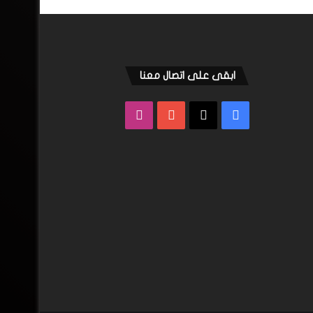
ابقى على اتصال معنا
فيسبوك
‫X
‫YouTube
انستقرام