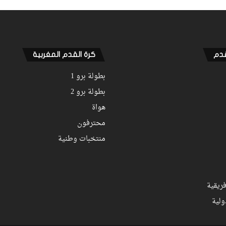
زياش يتقاضى 200 مليون شهريا ويقيم
بجناح فاخر بـ4 ملايين لليلة… ونهاية
التجربة مع الوداد تلوح في الأفق
قدم
كرة القدم المغربية
بطولة برو 1
بطولة برو 2
هواة
محترفون
منتخبات وطنية
ريقية
ولية