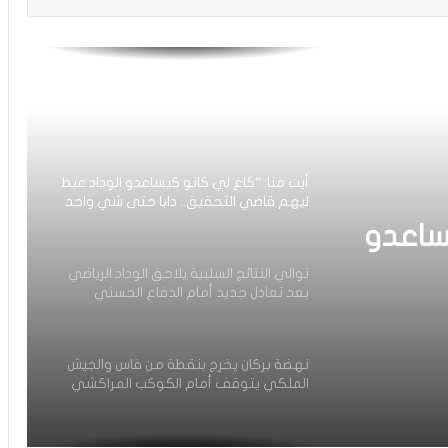
العصبة الاحترافية تعلن إعادة برمجة
مؤجلات البطولة بعد التوقف الدولي
أيت منا: “الوداد اليوم عايشة بسبابي
وخسرت 20 مليار فالسنة الأولى”
أيت منا: “كاع لي كانو كيساعدو الوداد عيط
ليهم قاضي التحقيق.. دابا حتى شي واحد
ما بقا باغي يعاون”
ساعدو
توالي النتائج السلبية يلاحق الوداد الرياضي
بعد تعادل جديد أمام الدفاع الحسني
حد ما
الجديدي
نهضة بركان يخرج بنقطة من فاس والجيش
الملكي يتوقف أمام الكوكب المراكشي