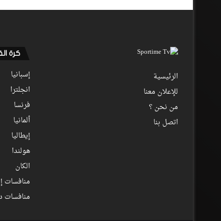
كرة ال
إسبانيا
الرئيسية
انجلترا
للإعلان معنا
فرنسا
من نحن ؟
ألمانيا
اتصل بنا
إيطاليا
هولندا
الكان
منافسات إف
منافسات د