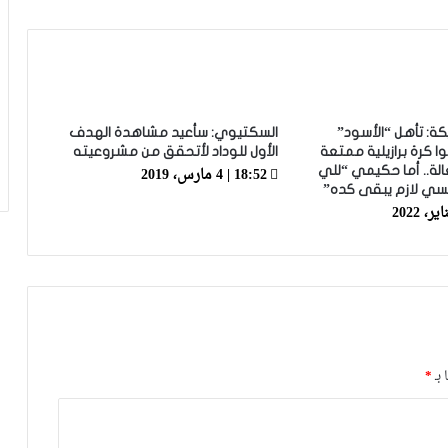
زياش يتقاضى 200 مليون شهريا ويقيم
بجناح فاخر بـ4 ملايين لليلة… ونهاية
التجربة مع الوداد تلوح في الأفق
الرجاء يحتفي بمتقاعديه في مبادرة وفاء
تبرز القيم الإنسانية للنادي
يكة: تأهل “الأسود”
السكتيوي: سأعيد مشاهدة الهدف
كرة برازيلية ممتعة
الأول للوداد لأتحقق من مشروعيته
18:52 | 4 مارس، 2019
ة.. أما حكيمي “للي
الرجاء يؤجل جمعه العام ويعقد لقاء
سي لازم يبقى كده”
تواصليا
كارتيرون يعزز طاقمه التقني بأسماء أجنبية
ويباشر مهامه مع الوداد
الرجاء يعود إلى التداريب ويبرمج ودية أمام
 بـ
*
حسنية أكادير