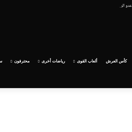
اعدو الوداد عيط ليهم قاضي التحقيق.. دابا حتى شي واحد ما بقا باغي يعاون”
كأس العرش
ألعاب القوى
رياضات أخرى
محترفون
سب