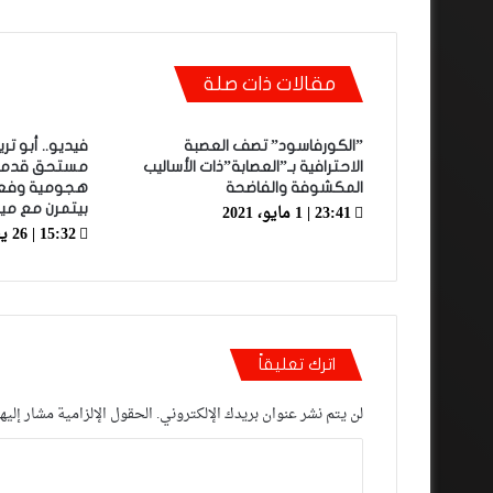
مقالات ذات صلة
”الكورفاسود” تصف العصبة
فيديو.. أبو تر
الاحترافية بـ”العصابة”ذات الأساليب
مستحق قدموا 
المكشوفة والفاضحة
هجومية وفعال
23:41 | 1 مايو، 2021
بيتمرن مع مي
15:32 | 26 يناير، 2022
اترك تعليقاً
لن يتم نشر عنوان بريدك الإلكتروني.
الحقول الإلزامية مشار إليها
ا
ل