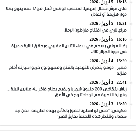
18:13 | 5 أبريل، 2026
على عرش شمال إفريقيا: المنتخب الوطني لأقل من 17 سنة يتوج بطلا
دون هزيمة أو تعادل
16:21 | 5 أبريل، 2026
صراع ناري في افتتاح ماراطون الرمال
16:16 | 5 أبريل، 2026
رضا العوني يسطع في سماء التنس المغربي ويحقق ثنائية مميزة
في دورة الجزائر J60
15:20 | 4 أبريل، 2026
خطير .. دومو يتعرض للتهديد بالقتل ومجهولون خربوا سيارته أمام
منزله
22:41 | 3 أبريل، 2026
زياش يتقاضى 200 مليون شهريا ويقيم بجناح فاخر بـ4 ملايين لليلة…
ونهاية التجربة مع الوداد تلوح في الأفق
13:50 | 3 أبريل، 2026
حكيمي: “حتى لو اضطررنا للفوز بالكأس بهذه الطريقة.. نحن جد
سعداء وننتظر هذه اللحظة بفارغ الصبر”