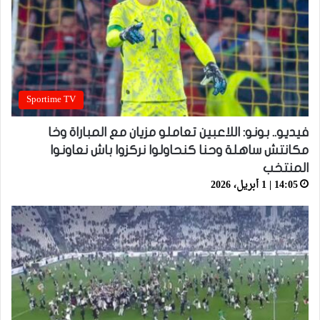
Sportime TV
فيديو.. بونو: اللاعبين تعاملو مزيان مع المباراة وخا
مكانتش ساهلة وحنا كنحاولوا نركزوا باش نعاونوا
المنتخب
14:05 | 1 أبريل، 2026