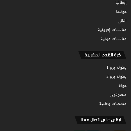
إيطاليا
هولندا
الكان
منافسات إفريقية
منافسات دولية
كرة القدم المغربية
بطولة برو 1
بطولة برو 2
هواة
محترفون
منتخبات وطنية
ابقى على اتصال معنا