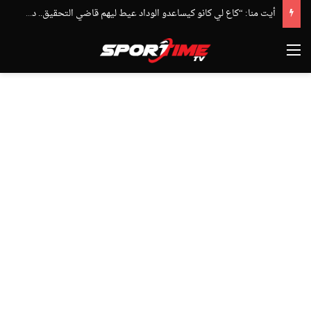
أيت منا: “كاع لي كانو كيساعدو الوداد عيط ليهم قاضي التحقيق.. دابا حتى شي واحد ما بقا باغي يعاون”
القائمة