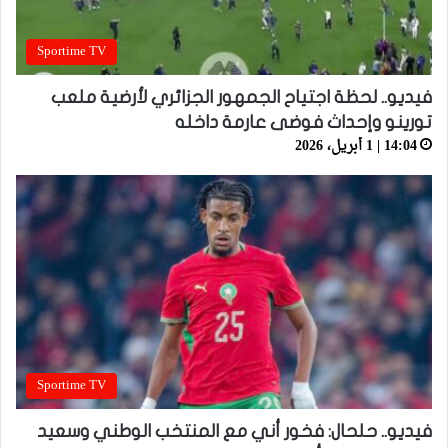
Sportime TV
فيديو.. لحظة اجتياح الجمهور الجزائري لأرضية ملعب
تورينو وإحداث فوضى عارمة داخله
14:04 | 1 أبريل، 2026
Sportime TV
فيديو.. حلحال: فخور أني مع المنتخب الوطني وسعيد