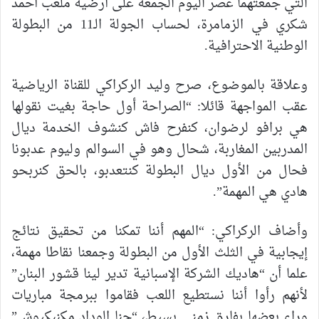
التي جمعتهما عصر اليوم الجمعة على أرضية ملعب أحمد
شكري في الزمامرة، لحساب الجولة الـ11 من البطولة
الوطنية الاحترافية.
وعلاقة بالموضوع، صرح وليد الركراكي للقناة الرياضية
عقب المواجهة قائلا: “الصراحة أول حاجة بغيت نقولها
هي برافو لرضوان، كنفرح فاش كنشوف الخدمة ديال
المدربين المغاربة، شحال وهو في السوالم وليوم عدبونا
فحال من الأول ديال البطولة كنتعدبو، بالحق كنربحو
هادي هي المهمة”.
وأضاف الركراكي: “المهم أننا تمكنا من تحقيق نتائج
إيجابية في الثلث الأول من البطولة وجمعنا نقاطا مهمة،
علما أن “هاديك الشركة الإسبانية تدير لينا قشور البنان”
لأنهم رأوا أننا نستطيع اللعب فقاموا ببرمجة مباريات
وراء بعضها بفارق زمني بسيط، “حنا الوداد مكنبكيوش”