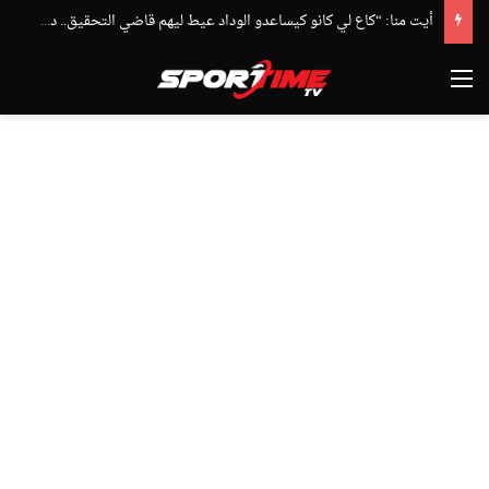
أيت منا: “كاع لي كانو كيساعدو الوداد عيط ليهم قاضي التحقيق.. دابا حتى شي واحد ما بقا باغي يعاون”
القائمة