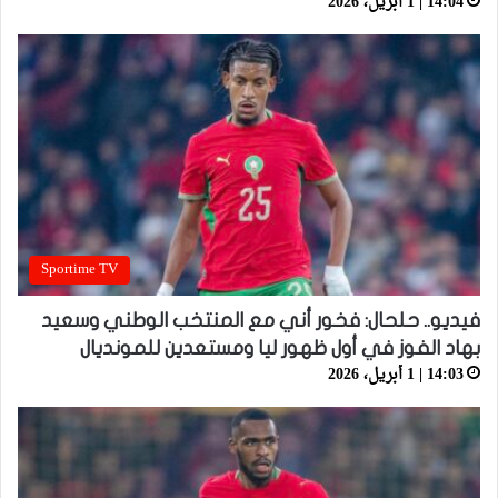
14:04 | 1 أبريل، 2026
Sportime TV
فيديو.. حلحال: فخور أني مع المنتخب الوطني وسعيد
بهاد الفوز في أول ظهور ليا ومستعدين للمونديال
14:03 | 1 أبريل، 2026