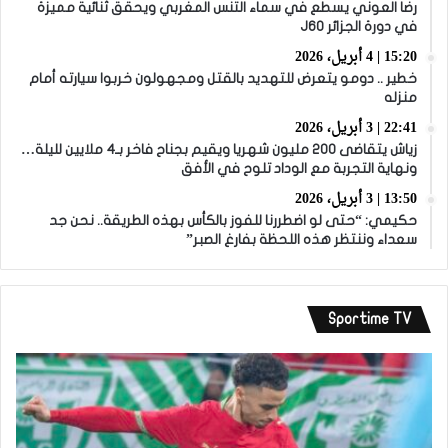
رضا العوني يسطع في سماء التنس المغربي ويحقق ثنائية مميزة
في دورة الجزائر J60
15:20 | 4 أبريل، 2026
خطير .. دومو يتعرض للتهديد بالقتل ومجهولون خربوا سيارته أمام
منزله
22:41 | 3 أبريل، 2026
زياش يتقاضى 200 مليون شهريا ويقيم بجناح فاخر بـ4 ملايين لليلة…
ونهاية التجربة مع الوداد تلوح في الأفق
13:50 | 3 أبريل، 2026
حكيمي: “حتى لو اضطررنا للفوز بالكأس بهذه الطريقة.. نحن جد
سعداء وننتظر هذه اللحظة بفارغ الصبر”
Sportime TV