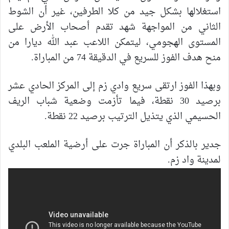
استغلالها بشكل جيد من كلا الطرفين، غير أن الشوط
الثاني من المواجهة شهد تقدم أصحاب الأرض على
المستوى الهجومي، ليتمكن اللاعب عبد الله ديارا من
منح هدف الفوز للسريع في الدقيقة 74 من المباراة.
وبهذا الفوز ارتقى سريع وادي زم إلى المركز الحادي عشر
برصيد 30 نقطة، فيما تأزمت وضعية شباب الريف
الحسيمي الذي يتذيل الترتيب برصيد 22 نقطة.
جدير بالذكر أن المباراة جرت على أرضية الملعب البلدي
لمدينة واد زم.