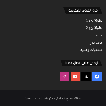
كرة القدم المغربية
بطولة برو 1
بطولة برو 2
هواة
محترفون
منتخبات وطنية
ابقى على اتصال معنا
فيسبوك
‫X
‫YouTube
انستقرام
2026، جميع الحقوق محفوظة | Sportime Tv