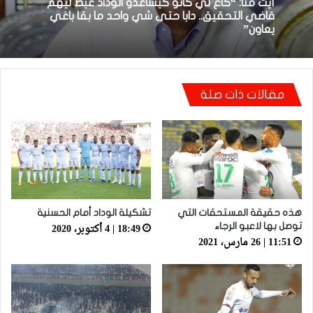
توالي النتائج السلبية يلاحق الوداد الرياضي بعد
18:48 | 8 أبريل، 2026
تعادل جديد أمام الدفاع الحسني الجديدي
مقالات ذات صلة
أيت منا: “كاع لي كانو كيساعدو الوداد عيط ليهم
قاضي التحقيق.. دابا حتى شي واحد ما بقا باغي
يعاون”
هذه حقيقة المستحقات التي
تشكيلة الوداد أمام الحسنية
18:49 | 4 أكتوبر، 2020
توصل بها لاعبو الرجاء
11:51 | 26 مارس، 2021