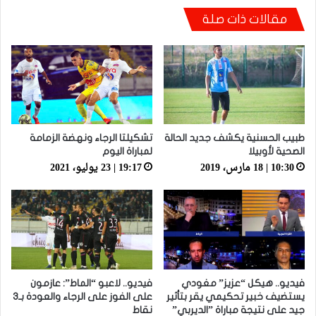
أيت منا: “كاع لي كانو كيساعدو الوداد عيط ليهم
مقالات ذات صلة
قاضي التحقيق.. دابا حتى شي واحد ما بقا باغي
يعاون”
طبيب الحسنية يكشف جديد الحالة
تشكيلتا الرجاء ونهضة الزمامة
الصحية لأوبيلا
لمباراة اليوم
10:30 | 18 مارس، 2019
19:17 | 23 يوليو، 2021
فيديو.. هيكل “عزيز” مغودي
فيديو.. لاعبو “الماط”: عازمون
يستضيف خبير تحكيمي يقر بتأثير
على الفوز على الرجاء والعودة بـ3
جيد على نتيجة مباراة ”الديربي”
نقاط