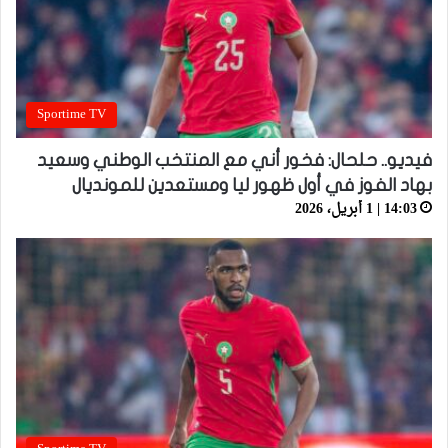
Sportime TV
فيديو.. حلحال: فخور أني مع المنتخب الوطني وسعيد
بهاد الفوز في أول ظهور ليا ومستعدين للمونديال
14:03 | 1 أبريل، 2026