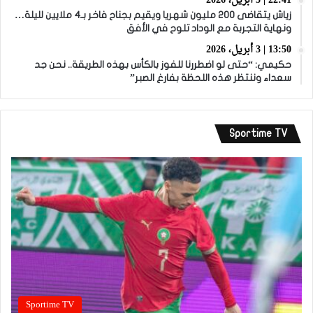
22:41 | 3 أبريل، 2026
زياش يتقاضى 200 مليون شهريا ويقيم بجناح فاخر بـ4 ملايين لليلة…
ونهاية التجربة مع الوداد تلوح في الأفق
13:50 | 3 أبريل، 2026
حكيمي: “حتى لو اضطررنا للفوز بالكأس بهذه الطريقة.. نحن جد
سعداء وننتظر هذه اللحظة بفارغ الصبر”
Sportime TV
Sportime TV