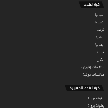
كرة القدم
إسبانيا
انجلترا
فرنسا
ألمانيا
إيطاليا
هولندا
الكان
منافسات إفريقية
منافسات دولية
كرة القدم المغربية
بطولة برو 1
بطولة برو 2