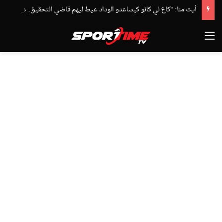
أيت منا: “كاع لي كانو كيساعدو الوداد عيط ليهم قاضي التحقيق.. دابا حتى شي واحد ما بقا باغي يعاون”
القائمة