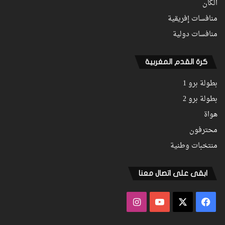
الكان
منافسات إفريقية
منافسات دولية
كرة القدم المغربية
بطولة برو 1
بطولة برو 2
هواة
محترفون
منتخبات وطنية
ابقى على اتصال معنا
فيسبوك
‫X
‫YouTube
انستقرام