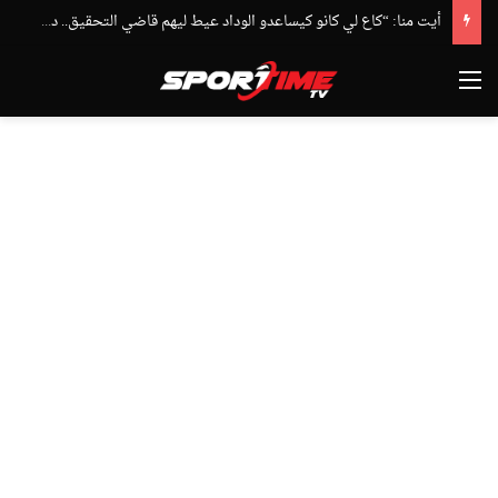
أيت منا: “كاع لي كانو كيساعدو الوداد عيط ليهم قاضي التحقيق.. دابا حتى شي واحد ما بقا باغي يعاون”
القائمة