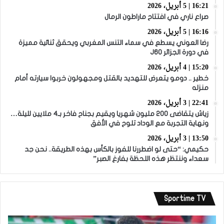
16:21 | 5 أبريل، 2026
صراع ناري في افتتاح ماراطون الرمال
16:16 | 5 أبريل، 2026
رضا العوني يسطع في سماء التنس المغربي ويحقق ثنائية مميزة
في دورة الجزائر J60
15:20 | 4 أبريل، 2026
خطير .. دومو يتعرض للتهديد بالقتل ومجهولون خربوا سيارته أمام
منزله
22:41 | 3 أبريل، 2026
زياش يتقاضى 200 مليون شهريا ويقيم بجناح فاخر بـ4 ملايين لليلة…
ونهاية التجربة مع الوداد تلوح في الأفق
13:50 | 3 أبريل، 2026
حكيمي: “حتى لو اضطررنا للفوز بالكأس بهذه الطريقة.. نحن جد
سعداء وننتظر هذه اللحظة بفارغ الصبر”
Sportime TV