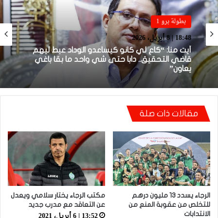
بطولة برو 1
بطولة برو 1
22:23 | 6 أبريل، 2026
18:48 | 8 أبريل، 2026
توالي النتائج السلبية يلاحق الوداد الرياضي بعد
تعادل جديد أمام الدفاع الحسني الجديدي
مقالات ذات صلة
أيت منا: “كاع لي كانو كيساعدو الوداد عيط ليهم
قاضي التحقيق.. دابا حتى شي واحد ما بقا باغي
يعاون”
الرجاء يسدد 13 مليون درهم
مكتب الرجاء يختار سلامي ويعدل
للتخلص من عقوبة المنع من
عن التعاقد مع مدرب جديد
13:52 | 6 أبريل، 2021
الانتدابات