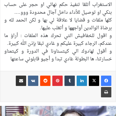
الاستغراب أتلقا تنفيذ حكم نهائي او حجر على حساب
بنكي او توصيل للأداء داخل آجال محدودة ووو….
كلها ملفات و قضايا لا علاقة لي بها و لكن الحمد لله و
برضاة الوالدين أواجهها و أتغلب عليها.
و اقول للخفافيش التي تحرك هذه الملفات : أراوْ ما
عندكم، الرجاء كبيرة عليكم و غادي تبقا بإذن الله كبيرة.
و أقول لهادوك الي كيتسناونا في الدورة و كيتمناو
خسارتنا، ها البطولة غادي تبدا و أجيو قابلوني ساعتها
لينكدإن
بينتيريست
مشاركة عبر البريد
طباعة