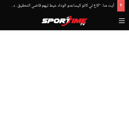
أيت منا: “كاع لي كانو كيساعدو الوداد عيط ليهم قاضي التحقيق.. دابا حتى شي واحد ما بقا باغي يعاون”
القائمة