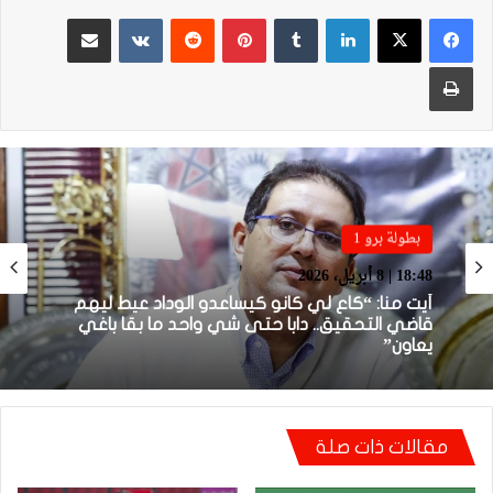
لينكدإن
بينتيريست
مشاركة عبر البريد
طباعة
بطولة برو 1
بطولة برو 1
22:23 | 6 أبريل، 2026
18:48 | 8 أبريل، 2026
توالي النتائج السلبية يلاحق الوداد الرياضي بعد
تعادل جديد أمام الدفاع الحسني الجديدي
مقالات ذات صلة
أيت منا: “كاع لي كانو كيساعدو الوداد عيط ليهم
قاضي التحقيق.. دابا حتى شي واحد ما بقا باغي
يعاون”