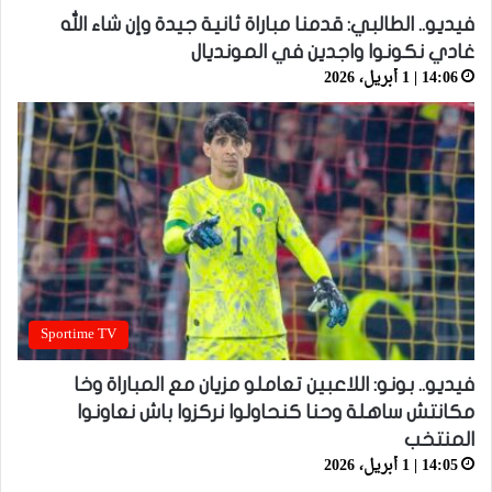
فيديو.. الطالبي: قدمنا مباراة ثانية جيدة وإن شاء الله
غادي نكونوا واجدين في المونديال
14:06 | 1 أبريل، 2026
Sportime TV
فيديو.. بونو: اللاعبين تعاملو مزيان مع المباراة وخا
مكانتش ساهلة وحنا كنحاولوا نركزوا باش نعاونوا
المنتخب
14:05 | 1 أبريل، 2026