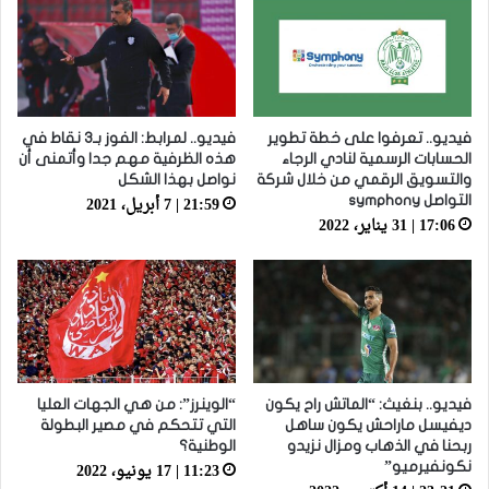
فيديو.. تعرفوا على خطة تطوير
فيديو.. لمرابط: الفوز بـ3 نقاط في
الحسابات الرسمية لنادي الرجاء
هذه الظرفية مهم جدا وأتمنى أن
والتسويق الرقمي من خلال شركة
نواصل بهذا الشكل
21:59 | 7 أبريل، 2021
التواصل symphony
17:06 | 31 يناير، 2022
فيديو.. بنغيث: “الماتش راح يكون
“الوينرز”: من هي الجهات العليا
ديفيسل ماراحش يكون ساهل
التي تتحكم في مصير البطولة
ربحنا في الذهاب ومزال نزيدو
الوطنية؟
11:23 | 17 يونيو، 2022
نكونفيرميو”