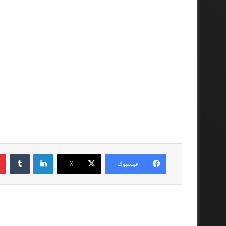
لينكدإن
فيسبوك
‫X
أقرأ المزيد