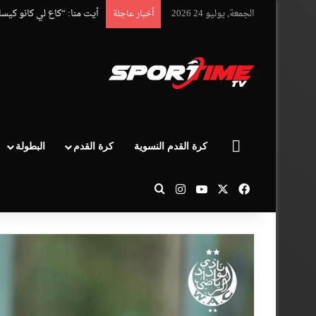
الجمعة, يوليو 24 2026
أيت منا: “كاع لي كانو كيس
أخبار عاجلة
الرئيسية
كرة القدم النسوية
كرة القدم
البطولة
‫X
فيسبوك
‫YouTube
انستقرام
بحث عن