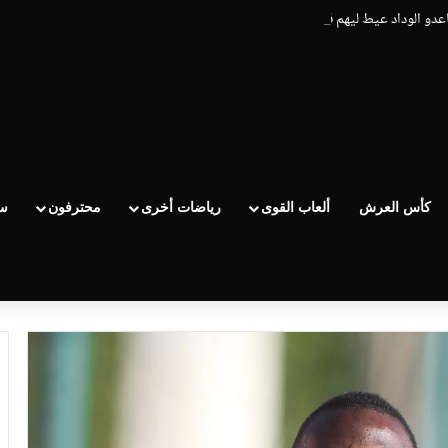
اعدو الوداد عيط ليهم قاضي التحقيق.. دابا حتى شي واحد ما بقا باغي يعاون”
كأس العرش
ألعاب القوى
رياضات أخرى
محترفون
سب