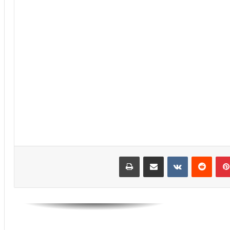
الرجاء يؤجل جمعه العام ويعقد لقاء
تواصليا
كارتيرون يعزز طاقمه التقني بأسماء أجنبية
ويباشر مهامه مع الوداد
الرجاء يعود إلى التداريب ويبرمج ودية أمام
حسنية أكادير
العصبة الاحترافية تعلن إعادة برمجة
مؤجلات البطولة بعد التوقف الدولي
بينتيريست
مشاركة عبر البريد
طباعة
أيت منا: “الوداد اليوم عايشة بسبابي
وخسرت 20 مليار فالسنة الأولى”