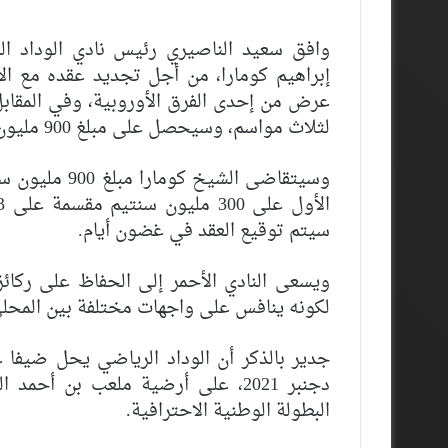
وافق سعيد الناصيري رئيس نادي الوداد ال
إبراهيم كومارا، من أجل تجديد عقده مع ال
عرض من إحدى الفرق الأوروبية، وفي المقابل
لثلاث مواسم، وسيحصل على مبلغ 900 مليون سنتيم.
سيتم توقيع العقد في غضون أيام.
ويسعى النادي الأحمر إلى الحفاظ على ركائ
لكونه ينافس على واجهات مختلفة بين المحلي
البطولة الوطنية الاحترافية.