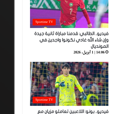
Sportime TV
فيديو.. الطالبي: قدمنا مباراة ثانية جيدة
وإن شاء الله غادي نكونوا واجدين في
المونديال
14:06 | 1 أبريل، 2026
Sportime TV
فيديو.. بونو: اللاعبين تعاملو مزيان مع