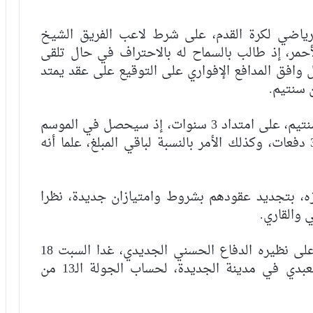
رياضي لكرة القدم، على شرط لاعب الفريق الشيخ
أحمر، إذ طالب بالسماح له بالاحتراف في حال تلقى
 وافق المدافع الإفواري على التوقيع على عقد يمتد
وسيتقاضى الشيخ كومارا مبلغ 900 مليون سنتيم، على امتداد 3 سنوات، إذ سيحصل في الموسم
الأول على 300 مليون سنتيم مقسمة على 3 دفعات، وكذلك الأمر بالنسبة لباقي المبلغ، علما أنه
زه، بتجديد عقودهم بشروط وامتيازان جديدة، نظرا
 والقاري.
جدير بالذكر أن الوداد الرياضي يحل ضيفا على نظيره الدفاع الحسني الجديدي، غدا السبت 18
دجنبر 2021، على أرضية ملعب بن أحمد العبدي في مدينة الجديدة، لحساب الجولة الـ13 من