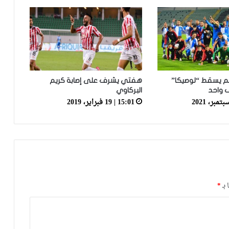
الرجاء يؤجل جمعه العام ويعقد لقاء
تواصليا
كارتيرون يعزز طاقمه التقني بأسماء أجنبية
ويباشر مهامه مع الوداد
لم يسقط “لوصيكا”
هفتي يشرف على إصابة كريم
 واحد
البركاوي
الرجاء يعود إلى التداريب ويبرمج ودية أمام
15:01 | 19 فبراير، 2019
حسنية أكادير
العصبة الاحترافية تعلن إعادة برمجة
مؤجلات البطولة بعد التوقف الدولي
 بـ
*
أيت منا: “الوداد اليوم عايشة بسبابي
وخسرت 20 مليار فالسنة الأولى”