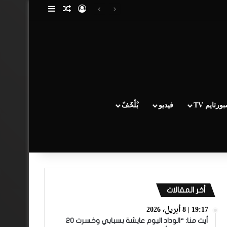
تسجيل الدخول
مقال عشوائي
إضافة عمود جا
ورتايم TV
فيديو
بْلْخَفّ
أخر المقالات
19:17 | 8 أبريل، 2026
أيت منا: “الوداد اليوم عايشة بسبابي وخسرت 20