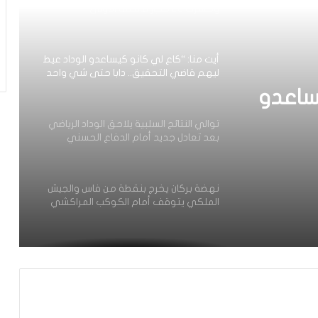
أيت منا: “كاع لي كانو كيساعدو الوداد عيط
ليهم قاضي التحقيق.. دابا حتى شي واحد
ما بقا باغي يعاون”
توالي النتائج السلبية يلاحق الوداد الرياضي
بعد تعادل جديد أمام الدفاع الحسني
الجديدي
نهضة بركان يخرج بنقطة من فاس والجيش
ساعدو
ق
الملكي يتوقف أمام الكوكب المراكشي
جديد
حد ما
يدي
زياش يتقاضى 200 مليون شهريا ويقيم
بجناح فاخر بـ4 ملايين لليلة… ونهاية
التجربة مع الوداد تلوح في الأفق
الرجاء يحتفي بمتقاعديه في مبادرة وفاء
تبرز القيم الإنسانية للنادي