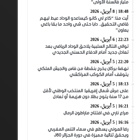
مليار فالسنة الأولى”
18:48 | 8 أبريل، 2026
أيت منا: “كاع لي كانو كيساعدو الوداد عيط ليهم
قاضي التحقيق.. دابا حتى شي واحد ما بقا باغي
يعاون”
22:23 | 6 أبريل، 2026
توالي النتائج السلبية يلاحق الوداد الرياضي بعد
تعادل جديد أمام الدفاع الحسني الجديدي
22:20 | 5 أبريل، 2026
نهضة بركان يخرج بنقطة من فاس والجيش الملكي
يتوقف أمام الكوكب المراكشي
18:13 | 5 أبريل، 2026
على عرش شمال إفريقيا: المنتخب الوطني لأقل
من 17 سنة يتوج بطلا دون هزيمة أو تعادل
16:21 | 5 أبريل، 2026
صراع ناري في افتتاح ماراطون الرمال
16:16 | 5 أبريل، 2026
رضا العوني يسطع في سماء التنس المغربي
ويحقق ثنائية مميزة في دورة الجزائر J60