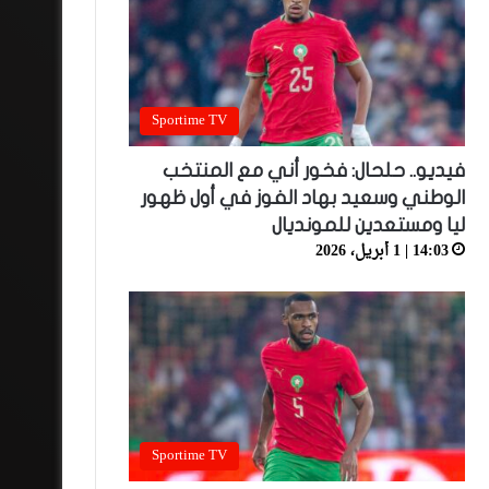
Sportime TV
فيديو.. حلحال: فخور أني مع المنتخب
الوطني وسعيد بهاد الفوز في أول ظهور
ليا ومستعدين للمونديال
14:03 | 1 أبريل، 2026
Sportime TV