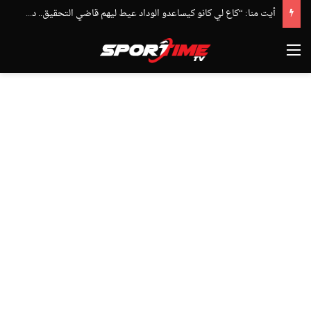
أيت منا: “كاع لي كانو كيساعدو الوداد عيط ليهم قاضي التحقيق.. دابا حتى شي واحد ما بقا باغي يعاون”
القائمة