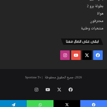
بطولة برو 2
هواة
محترفون
منتخبات وطنية
ابقى على اتصال معنا
فيسبوك
‫X
‫YouTube
انستقرام
2026، جميع الحقوق محفوظة | Sportime Tv
فيسبوك
‫X
‫YouTube
انستقرام