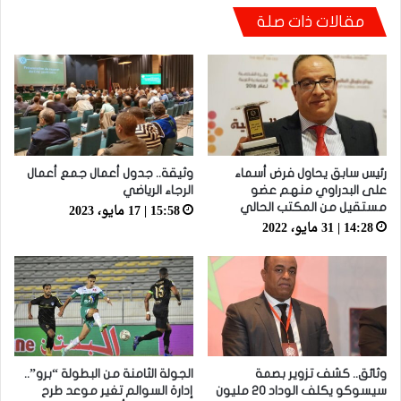
مقالات ذات صلة
أيت منا: “كاع لي كانو كيساعدو الوداد عيط ليهم
قاضي التحقيق.. دابا حتى شي واحد ما بقا باغي
يعاون”
رئيس سابق يحاول فرض أسماء
وثيقة.. جدول أعمال جمع أعمال
على البدراوي منهم عضو
الرجاء الرياضي
15:58 | 17 مايو، 2023
مستقيل من المكتب الحالي
14:28 | 31 مايو، 2022
وثائق.. كشف تزوير بصمة
الجولة الثامنة من البطولة “برو”..
سيسوكو يكلف الوداد 20 مليون
إدارة السوالم تغير موعد طرح