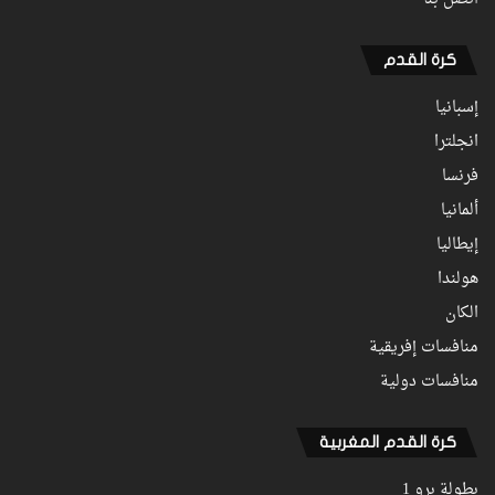
كرة القدم
إسبانيا
انجلترا
فرنسا
ألمانيا
إيطاليا
هولندا
الكان
منافسات إفريقية
منافسات دولية
كرة القدم المغربية
بطولة برو 1