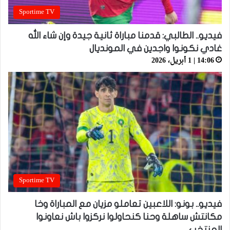
Sportime TV
فيديو.. الطالبي: قدمنا مباراة ثانية جيدة وإن شاء الله
غادي نكونوا واجدين في المونديال
14:06 | 1 أبريل، 2026
Sportime TV
فيديو.. بونو: اللاعبين تعاملو مزيان مع المباراة وخا
مكانتش ساهلة وحنا كنحاولوا نركزوا باش نعاونوا
المنتخب