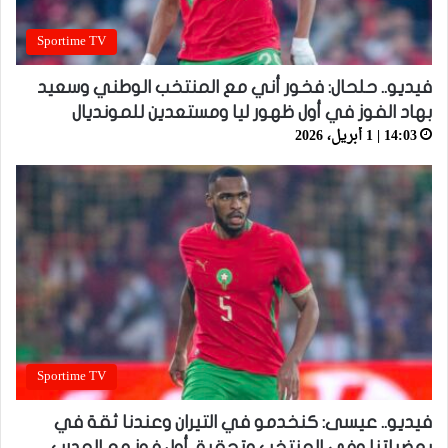
Sportime TV
فيديو.. حلحال: فخور أني مع المنتخب الوطني وسعيد
بهاد الفوز في أول ظهور ليا ومستعدين للمونديال
14:03 | 1 أبريل، 2026
Sportime TV
فيديو.. عيسى: كنخدمو في التيران وعندنا ثقة في
بعضياتنا وفي المنتخب وتحقيق أول فوز مع المدرب