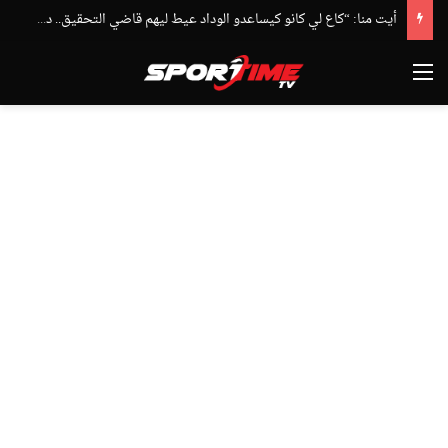
أيت منا: “كاع لي كانو كيساعدو الوداد عيط ليهم قاضي التحقيق.. دابا حتى شي واحد ما بقا باغي يعاون”
القائمة