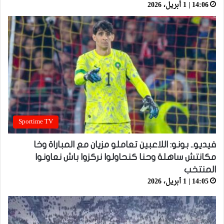
14:06 | 1 أبريل، 2026
Sportime TV
فيديو.. بونو: اللاعبين تعاملو مزيان مع المباراة وخا
مكانتش ساهلة وحنا كنحاولوا نركزوا باش نعاونوا
المنتخب
14:05 | 1 أبريل، 2026