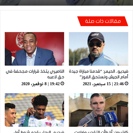
تعادل جديد أمام الدفاع الحسني الجديدي
أيت منا: “كاع لي كانو كيساعدو الوداد عيط ليهم
قاضي التحقيق.. دابا حتى شي واحد ما بقا باغي
مقالات ذات صلة
يعاون”
فيديو.. الحيمر: “قدمنا مباراة جيدة
الناصيري يتخذ قرارات مجحفة في
أمام الجيش ونستحق الفوز”
حق لاعبه
21:46 | 15 سبتمبر، 2021
19:42 | 8 نوفمبر، 2020
كارتيرون: أخطأت التقدير وضاعت
فيديو.. الرجاء يقدم شوط أول