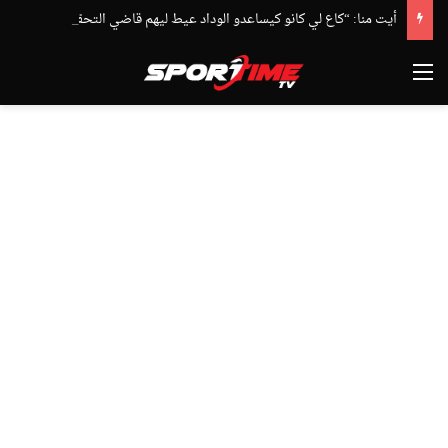
أيت منا: “كاع لي كانو كيساعدو الوداد عيط ليهم قاضي التحقيق.. دابا حتى شي واحد ما بقا باغي يعاون”
القائمة