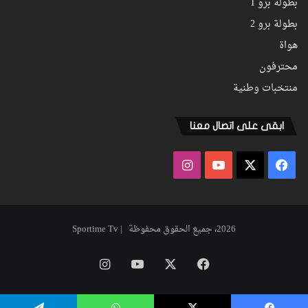
بطولة برو 1
بطولة برو 2
هواة
محترفون
منتخبات وطنية
ابقى على اتصال معنا
فيسبوك
‫X
‫YouTube
انستقرام
2026، جميع الحقوق محفوظة | Sportime Tv
فيسبوك
‫X
‫YouTube
انستقرام