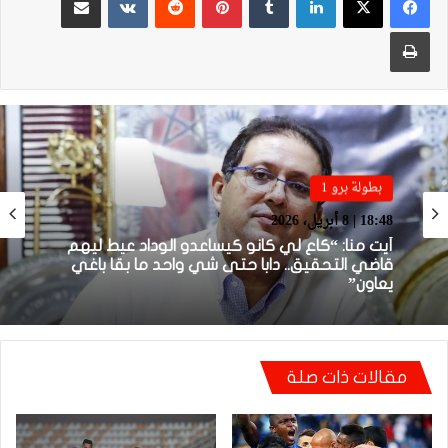
طباعة
بطولة برو 1
بطولة برو 1
22:23 | 6 أبريل، 2026
18:48 | 8 أبريل، 2026
توالي النتائج السلبية يلاحق الوداد الرياضي بعد
تعادل جديد أمام الدفاع الحسني الجديدي
مقالات ذات صلة
أيت منا: “كاع لي كانو كيساعدو الوداد عيط ليهم
قاضي التحقيق.. دابا حتى شي واحد ما بقا باغي
يعاون”