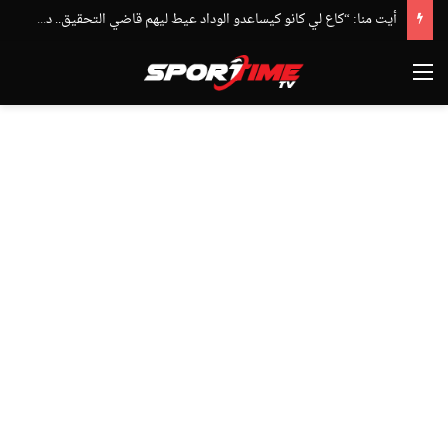
أيت منا: “كاع لي كانو كيساعدو الوداد عيط ليهم قاضي التحقيق.. دابا حتى شي واحد ما بقا باغي يعاون”
القائمة