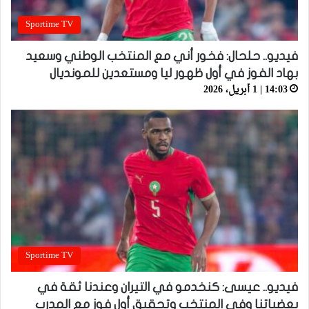
Sportime TV
فيديو.. حلحال: فخور أني مع المنتخب الوطني وسعيد
بهاد الفوز في أول ظهور ليا ومستعدين للمونديال
14:03 | 1 أبريل، 2026
Sportime TV
فيديو.. عيسى: كنخدمو في التيران وعندنا ثقة في
بعضياتنا وفي المنتخب وتحقيق أول فوز مع المدرب