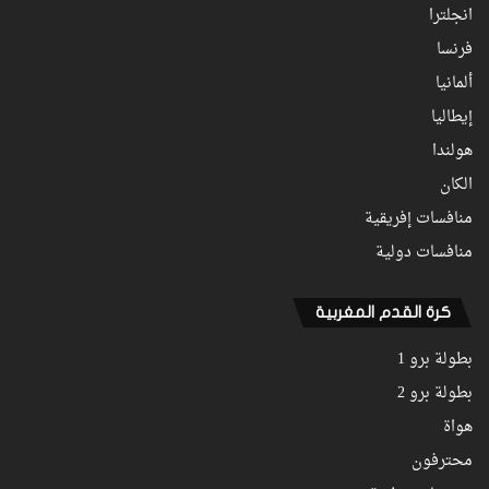
انجلترا
فرنسا
ألمانيا
إيطاليا
هولندا
الكان
منافسات إفريقية
منافسات دولية
كرة القدم المغربية
بطولة برو 1
بطولة برو 2
هواة
محترفون