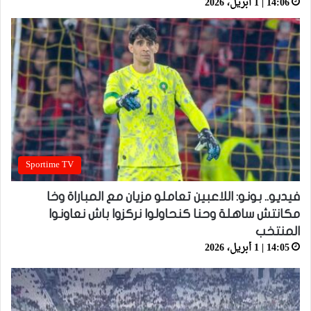
14:06 | 1 أبريل، 2026
Sportime TV
فيديو.. بونو: اللاعبين تعاملو مزيان مع المباراة وخا
مكانتش ساهلة وحنا كنحاولوا نركزوا باش نعاونوا
المنتخب
14:05 | 1 أبريل، 2026