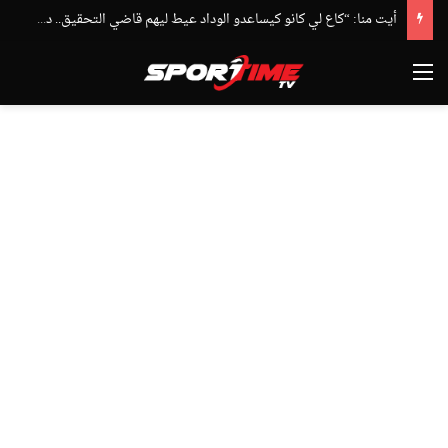
أيت منا: “كاع لي كانو كيساعدو الوداد عيط ليهم قاضي التحقيق.. دابا حتى شي واحد ما بقا باغي يعاون”
القائمة