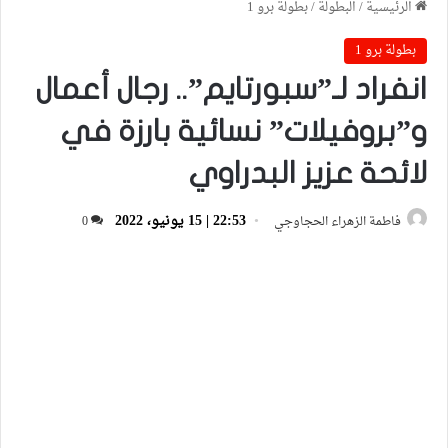
الرئيسية
/
البطولة
/
بطولة برو 1
بطولة برو 1
انفراد لـ”سبورتايم”.. رجال أعمال
و”بروفيلات” نسائية بارزة في
لائحة عزيز البدراوي
22:53 | 15 يونيو، 2022
فاطمة الزهراء الحجاوجي
0