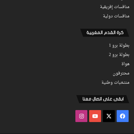
منافسات إفريقية
منافسات دولية
كرة القدم المغربية
بطولة برو 1
بطولة برو 2
هواة
محترفون
منتخبات وطنية
ابقى على اتصال معنا
فيسبوك
‫X
‫YouTube
انستقرام