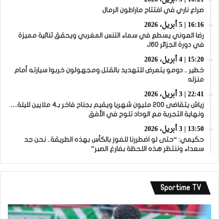
صراع ناري في افتتاح ماراطون الرمال
16:16 | 5 أبريل، 2026
رضا العوني يسطع في سماء التنس المغربي ويحقق ثنائية مميزة
في دورة الجزائر J60
15:20 | 4 أبريل، 2026
خطير .. دومو يتعرض للتهديد بالقتل ومجهولون خربوا سيارته أمام
منزله
22:41 | 3 أبريل، 2026
زياش يتقاضى 200 مليون شهريا ويقيم بجناح فاخر بـ4 ملايين لليلة…
ونهاية التجربة مع الوداد تلوح في الأفق
13:50 | 3 أبريل، 2026
حكيمي: “حتى لو اضطررنا للفوز بالكأس بهذه الطريقة.. نحن جد
سعداء وننتظر هذه اللحظة بفارغ الصبر”
Sportime TV