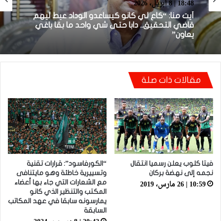
بطولة برو 1
22:23 | 6 أبريل، 2026
18:48 | 8 أبريل، 2026
توالي النتائج السلبية يلاحق الوداد الرياضي بعد
تعادل جديد أمام الدفاع الحسني الجديدي
أيت منا: “كاع لي كانو كيساعدو الوداد عيط ليهم
مقالات ذات صلة
قاضي التحقيق.. دابا حتى شي واحد ما بقا باغي
يعاون”
فيتا كلوب يعلن رسميا انتقال
“الكورفاسود”: قرارات تقنية
نجمه إلى نهضة بركان
وتسييرية خاطئة وهو مايتنافى
10:59 | 26 مارس، 2019
مع الشعارات التي جاء بها أعضاء
المكتب والتنظير الذي كانو
يمارسونه سابقا في عهد المكاتب
السابقة