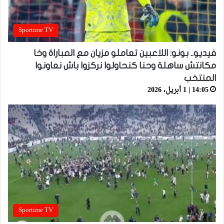
Sportime TV
فيديو.. بونو: اللاعبين تعاملو مزيان مع المباراة وخا
مكانتش ساهلة وحنا كنحاولوا نركزوا باش نعاونوا
المنتخب
14:05 | 1 أبريل، 2026
Sportime TV