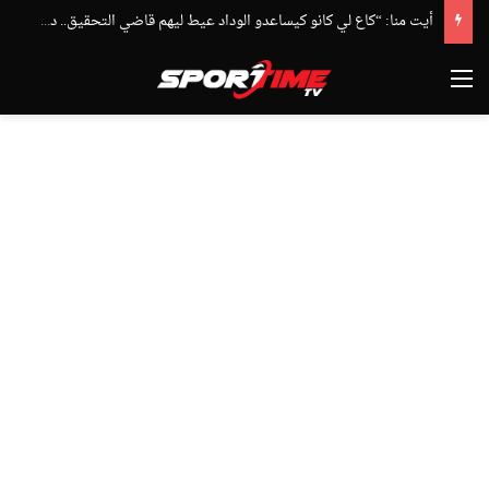
أيت منا: “كاع لي كانو كيساعدو الوداد عيط ليهم قاضي التحقيق.. دابا حتى شي واحد ما بقا باغي يعاون”
القائمة