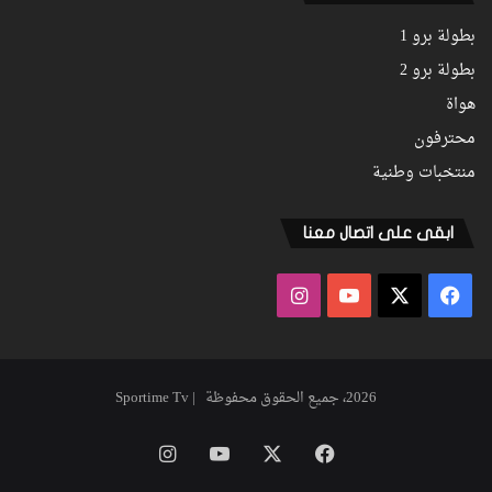
بطولة برو 1
بطولة برو 2
هواة
محترفون
منتخبات وطنية
ابقى على اتصال معنا
فيسبوك
‫X
‫YouTube
انستقرام
2026، جميع الحقوق محفوظة | Sportime Tv
فيسبوك
‫X
‫YouTube
انستقرام