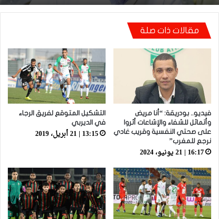
أيت منا: “كاع لي كانو كيساعدو الوداد عيط ليهم
مقالات ذات صلة
قاضي التحقيق.. دابا حتى شي واحد ما بقا باغي
يعاون”
فيديو.. بودريقة: “أنا مريض
التشكيل المتوقع لفريق الرجاء
وأتماثل للشفاء والإشاعات أثروا
في الديربي
13:15 | 21 أبريل، 2019
على صحتي النفسية وقريب غادي
نرجع للمغرب”
16:17 | 21 يونيو، 2024