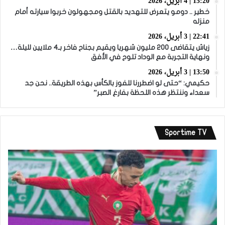
15:20 | 4 أبريل، 2026
خطير .. دومو يتعرض للتهديد بالقتل ومجهولون خربوا سيارته أمام
منزله
22:41 | 3 أبريل، 2026
زياش يتقاضى 200 مليون شهريا ويقيم بجناح فاخر بـ4 ملايين لليلة…
ونهاية التجربة مع الوداد تلوح في الأفق
13:50 | 3 أبريل، 2026
حكيمي: “حتى لو اضطررنا للفوز بالكأس بهذه الطريقة.. نحن جد
سعداء وننتظر هذه اللحظة بفارغ الصبر”
Sportime TV