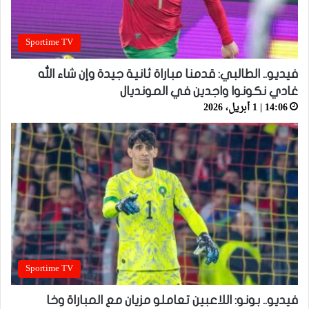
Sportime TV
فيديو.. الطالبي: قدمنا مباراة ثانية جيدة وإن شاء الله
غادي نكونوا واجدين في المونديال
14:06 | 1 أبريل، 2026
Sportime TV
فيديو.. بونو: اللاعبين تعاملو مزيان مع المباراة وخا