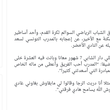
 الشباب الرياضي السوالم لكرة القدم، وأحد أساطير
مكنة مع الأخير، عن إعجابه بالمدرب التونسي لسعد
له عن النادي الأخضر.
وقال مدرب السوالم: “عجبني بزاف جيست للي دار الشابي 7 شهور معانا وبانت فيه العشرة خلى
، مضيفا: “المدرب أحب الفريق وأعطى من ماله الخاص
بادرة التي أسعدتني كثيرا”.
لا أنا دربت الرجا وقالوا لي مابقاوش بغاوني غادي
ش الله يسامح هادي فرقتي”.