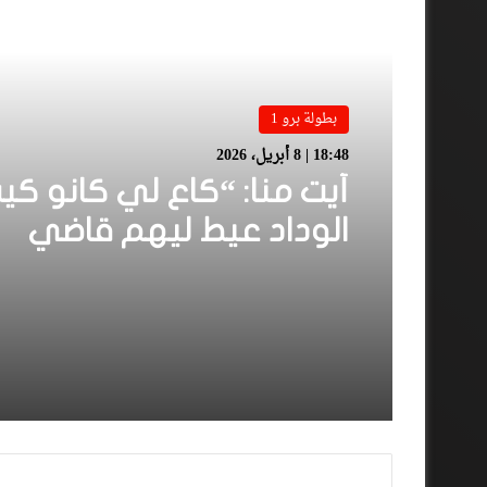
أقرأ المزيد
بطولة برو 1
18:48 | 8 أبريل، 2026
أيت منا: “كاع لي كانو كي
الوداد عيط ليهم قاضي
التحقيق.. دابا حتى شي وا
بقا باغي يعاون”