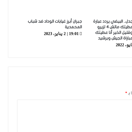
الرجاء يحتفي بمتقاعديه في مبادرة وفاء
تبرز القيم الإنسانية للنادي
دل.. البيضي يردد عبارة
جبران أبرز غيابات الوداد ضد شباب
“وعميمي واعطيتك ماتش 4 لزيرو
المحمدية
19:01 | 2 يناير، 2023
قليل الخير أنا عطيتك
الرجاء يؤجل جمعه العام ويعقد لقاء
اراة الجيش وبرشيد
تواصليا
كارتيرون يعزز طاقمه التقني بأسماء أجنبية
ويباشر مهامه مع الوداد
الرجاء يعود إلى التداريب ويبرمج ودية أمام
 بـ
*
حسنية أكادير
العصبة الاحترافية تعلن إعادة برمجة
مؤجلات البطولة بعد التوقف الدولي