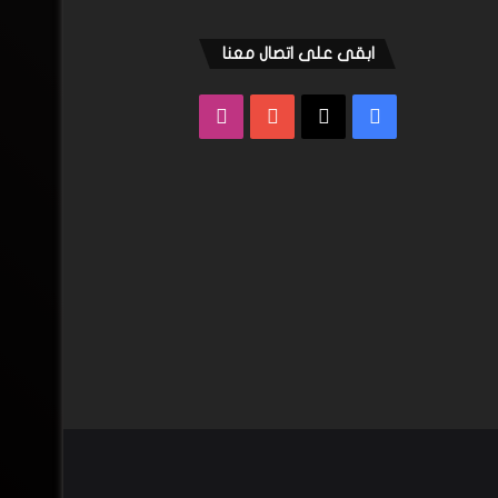
ابقى على اتصال معنا
فيسبوك
‫X
‫YouTube
انستقرام