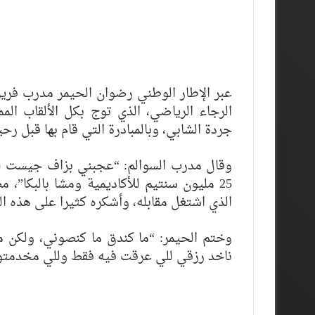
عبر الإطار الوطني رضوان الحيمر مدرب فريق
الرجاء الرياضي، الذي توج بكل الألقاب الم
جردة الشابي، وبالمبادرة التي قام بها قبل رحي
25 مليون سنتيم للأكاديمية ومشا بالبكا”
الذي اشتغل مقابله، وأشكره كثيرا على هذه الم
وختم الحيمر: “ما كندق ما كنصوني، ولكن مث
ناخد رزقي للي عرقت فيه فقط وللي مخدمتو