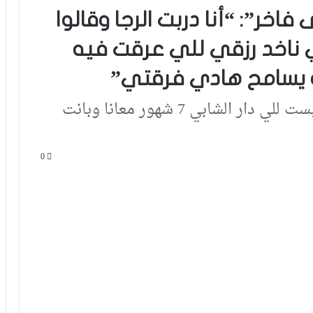
خر”: “أنا دربت الرجا وقالوا
ناخد رزقي للي عرقت فيه
 يسامح هادي فرقتي”
مدرب السوالم قال: "عجبني بزاف جيست للي دار الشابي 7 شهور معانا وبانت
0