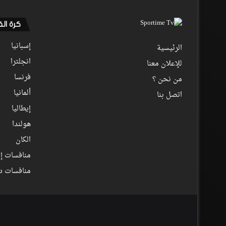
كرة ال
إسبانيا
الرئيسية
انجلترا
للإعلان معنا
فرنسا
من نحن ؟
ألمانيا
اتصل بنا
إيطاليا
هولندا
الكان
منافسات إف
منافسات د