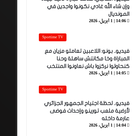
وإن شاء الله غادي نكونوا واجدين في
المونديال
14:06 | 1 أبريل، 2026
Sportime TV
فيديو.. بونو: اللاعبين تعاملو مزيان مع
المباراة وخا مكانتش ساهلة وحنا
كنحاولوا نركزوا باش نعاونوا المنتخب
14:05 | 1 أبريل، 2026
Sportime TV
فيديو.. لحظة اجتياح الجمهور الجزائري
لأرضية ملعب تورينو وإحداث فوضى
عارمة داخله
14:04 | 1 أبريل، 2026