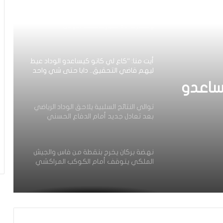
أيت منا: “الوداد اليوم عايشة بسبابي
وخسرت 20 مليار فالسنة الأولى”
أيت منا: “كاع لي كانو كيساعدو الوداد عيط
ليهم قاضي التحقيق.. دابا حتى شي واحد
ما بقا باغي يعاون”
ساعدو
توالي النتائج السلبية يلاحق الوداد الرياضي
بعد تعادل جديد أمام الدفاع الحسني
حد ما
الجديدي
نهضة بركان يخرج بنقطة من فاس والجيش
الملكي يتوقف أمام الكوكب المراكشي
زياش يتقاضى 200 مليون شهريا ويقيم
بجناح فاخر بـ4 ملايين لليلة… ونهاية
التجربة مع الوداد تلوح في الأفق