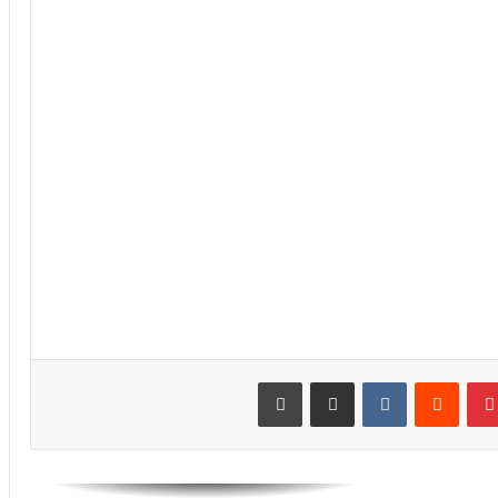
الرجاء يحتفي بمتقاعديه في مبادرة وفاء
تبرز القيم الإنسانية للنادي
الرجاء يؤجل جمعه العام ويعقد لقاء
تواصليا
كارتيرون يعزز طاقمه التقني بأسماء أجنبية
ويباشر مهامه مع الوداد
الرجاء يعود إلى التداريب ويبرمج ودية أمام
حسنية أكادير
بينتيريست
مشاركة عبر البريد
طباعة
العصبة الاحترافية تعلن إعادة برمجة
مؤجلات البطولة بعد التوقف الدولي