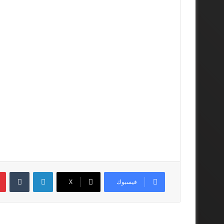
لينكدإن
فيسبوك
‫X