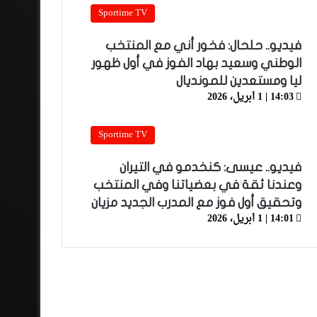
Sportime TV
فيديو.. حلحال: فخور أني مع المنتخب
الوطني وسعيد بهاد الفوز في أول ظهور
ليا ومستعدين للمونديال
14:03 | 1 أبريل، 2026
Sportime TV
فيديو.. عيسى: كنخدمو في التيران
وعندنا ثقة في بعضياتنا وفي المنتخب
وتحقيق أول فوز مع المدرب الجديد مزيان
14:01 | 1 أبريل، 2026