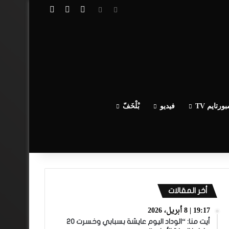
تسجيل الدخول
مقال عشوائي
إضافة عمود جا
ورتايم TV
فيديو
بْلْخَفّ
أخر المقالات
19:17 | 8 أبريل، 2026
أيت منا: “الوداد اليوم عايشة بسبابي وخسرت 20