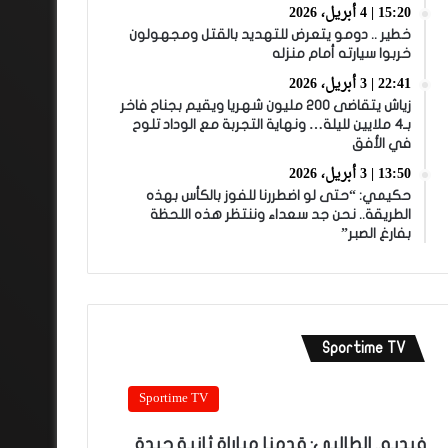
15:20 | 4 أبريل، 2026
خطير .. دومو يتعرض للتهديد بالقتل ومجهولون
خربوا سيارته أمام منزله
22:41 | 3 أبريل، 2026
زياش يتقاضى 200 مليون شهريا ويقيم بجناح فاخر
بـ4 ملايين لليلة… ونهاية التجربة مع الوداد تلوح
في الأفق
13:50 | 3 أبريل، 2026
حكيمي: “حتى لو اضطررنا للفوز بالكأس بهذه
الطريقة.. نحن جد سعداء وننتظر هذه اللحظة
بفارغ الصبر”
Sportime TV
Sportime TV
فيديو.. الطالبي: قدمنا مباراة ثانية جيدة