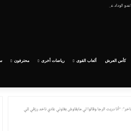
اعدو الوداد عيط ليهم قاضي التحقيق.. دابا حتى شي واحد ما بقا باغي يعاون”
كأس العرش
ألعاب القوى
رياضات أخرى
محترفون
سب
خر”: “أنا دربت الرجا وقالوا لي مابقاوش بغاوني غادي ناخد رزقي للي