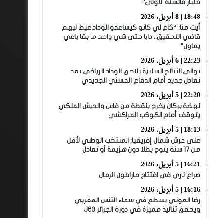
مليار فالسنة الأولى”
18:48 | 8 أبريل، 2026
أيت منا: “كاع لي كانو كيساعدو الوداد عيط ليهم
قاضي التحقيق.. دابا حتى شي واحد ما بقا باغي
يعاون”
22:23 | 6 أبريل، 2026
توالي النتائج السلبية يلاحق الوداد الرياضي بعد
تعادل جديد أمام الدفاع الحسني الجديدي
22:20 | 5 أبريل، 2026
نهضة بركان يخرج بنقطة من فاس والجيش الملكي
يتوقف أمام الكوكب المراكشي
18:13 | 5 أبريل، 2026
على عرش شمال إفريقيا: المنتخب الوطني لأقل
من 17 سنة يتوج بطلا دون هزيمة أو تعادل
16:21 | 5 أبريل، 2026
صراع ناري في افتتاح ماراطون الرمال
16:16 | 5 أبريل، 2026
رضا العوني يسطع في سماء التنس المغربي
ويحقق ثنائية مميزة في دورة الجزائر J60