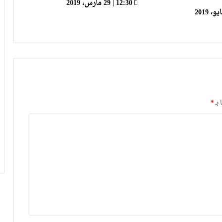
12:30 | 29 مارس، 2019
الرجاء يؤجل جمعه العام ويعقد لقاء
تواصليا
كارتيرون يعزز طاقمه التقني بأسماء أجنبية
ويباشر مهامه مع الوداد
الرجاء يعود إلى التداريب ويبرمج ودية أمام
 بـ
*
حسنية أكادير
العصبة الاحترافية تعلن إعادة برمجة
مؤجلات البطولة بعد التوقف الدولي
أيت منا: “الوداد اليوم عايشة بسبابي
وخسرت 20 مليار فالسنة الأولى”