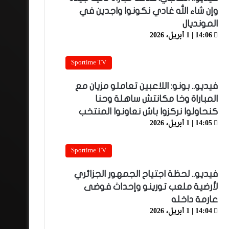
وإن شاء الله غادي نكونوا واجدين في
المونديال
14:06 | 1 أبريل، 2026
Sportime TV
فيديو.. بونو: اللاعبين تعاملو مزيان مع
المباراة وخا مكانتش ساهلة وحنا
كنحاولوا نركزوا باش نعاونوا المنتخب
14:05 | 1 أبريل، 2026
Sportime TV
فيديو.. لحظة اجتياح الجمهور الجزائري
لأرضية ملعب تورينو وإحداث فوضى
عارمة داخله
14:04 | 1 أبريل، 2026