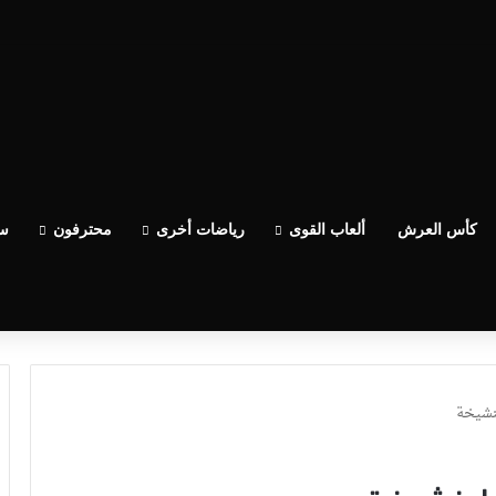
عدو الوداد عيط ليهم قاضي التحقيق.. دابا حتى شي واحد ما بقا باغي يعاون”
كأس العرش
ألعاب القوى
رياضات أخرى
محترفون
سب
بنشيخة