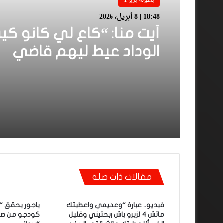
بطولة برو 1
18:48 | 8 أبريل، 2026
أيت منا: “كاع لي كانو كي
الوداد عيط ليهم قاضي
التحقيق.. دابا حتى شي وا
بقا باغي يعاون”
مقالات ذات صلة
فيديو.. عبارة “وعميمي واعطيتك
ياجور يحقق “ري
ماتش 4 لزيرو باش ربحتيني وقليل
كودجو من صدا