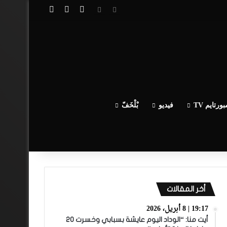
تسجيل الدخول
مقال عشوائي
إضافة عمود جا
ورتايم TV
فيديو
بْلْخَفّ
أخر المقالات
19:17 | 8 أبريل، 2026
أيت منا: “الوداد اليوم عايشة بسبابي وخسرت 20