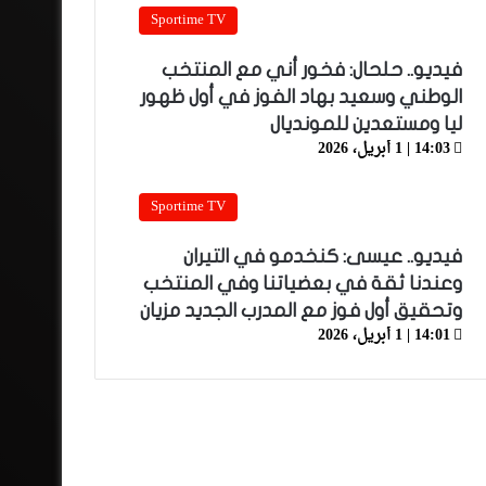
Sportime TV
فيديو.. حلحال: فخور أني مع المنتخب
الوطني وسعيد بهاد الفوز في أول ظهور
ليا ومستعدين للمونديال
14:03 | 1 أبريل، 2026
Sportime TV
فيديو.. عيسى: كنخدمو في التيران
وعندنا ثقة في بعضياتنا وفي المنتخب
وتحقيق أول فوز مع المدرب الجديد مزيان
14:01 | 1 أبريل، 2026