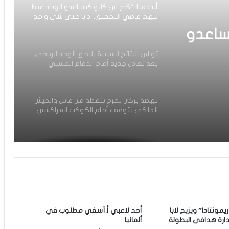
أيت منا: “كاع لي كانو كيساعدو الوداد عيط
ليهم قاضي التحقيق.. دابا حتى شي واحد
ما بقا باغي يعاون”
ساعدو
توالي النتائج السلبية يلاحق الوداد الرياضي
بعد تعادل جديد أمام الدفاع الحسني
حد ما
الجديدي
نهضة بركان يخرج بنقطة من فاس والجيش
الملكي يتوقف أمام الكوكب المراكشي
زياش يتقاضى 200 مليون شهريا ويقيم
بجناح فاخر بـ4 ملايين لليلة… ونهاية
التجربة مع الوداد تلوح في الأفق
الرجاء يحتفي بمتقاعديه في مبادرة وفاء
تبرز القيم الإنسانية للنادي
مونتادا” ويزيح لابا
أحد لاعبي أ.آسفي مطلوب في
رة هدافي البطولة
ألمانيا