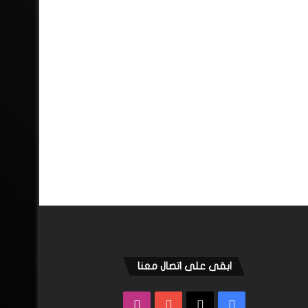
ابقى على اتصال معنا
فيسبوك
‫X
‫YouTube
انستقرام