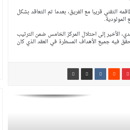
الرجاء يؤجل جمعه العام ويعقد لقاء
تواصليا
مه التقني قريبا مع الفريق، بعدما تم التعاقد بشكل
المولودية.
كارتيرون يعزز طاقمه التقني بأسماء أجنبية
دي، الأخير إلى احتلال المركز الخامس ضمن الترتيب
ويباشر مهامه مع الوداد
 حقق فيه جميع الأهداف المسطرة في العقد الذي كان
الرجاء يعود إلى التداريب ويبرمج ودية أمام
حسنية أكادير
بينتيريست
مشاركة عبر البريد
طباعة
العصبة الاحترافية تعلن إعادة برمجة
مؤجلات البطولة بعد التوقف الدولي
أيت منا: “الوداد اليوم عايشة بسبابي
وخسرت 20 مليار فالسنة الأولى”