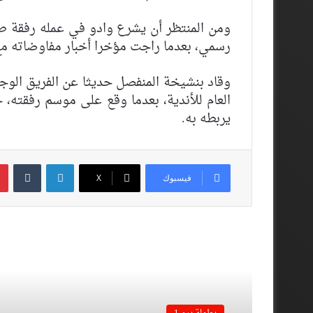
ومن المنتظر أن يشرع وادو في عمله رفقة طاق
رسمي، بعدما راجت مؤخرا أخبار مفاوضاته مع 
وقاد بنشيخة المنفصل حديثا عن الفريق الوج
العام للأندية، بعدما وقع على موسم رفقته،
يربطه به.
لينكدإن
فيسبوك
‫X
أقرأ المزيد