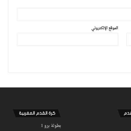
أيت منا: “كاع لي كانو كيساعدو الوداد عيط
ليهم قاضي التحقيق.. دابا حتى شي واحد
ما بقا باغي يعاون”
الموقع الإلكتروني
توالي النتائج السلبية يلاحق الوداد الرياضي
بعد تعادل جديد أمام الدفاع الحسني
الجديدي
نهضة بركان يخرج بنقطة من فاس والجيش
الملكي يتوقف أمام الكوكب المراكشي
زياش يتقاضى 200 مليون شهريا ويقيم
بجناح فاخر بـ4 ملايين لليلة… ونهاية
التجربة مع الوداد تلوح في الأفق
قدم
كرة القدم المغربية
بطولة برو 1