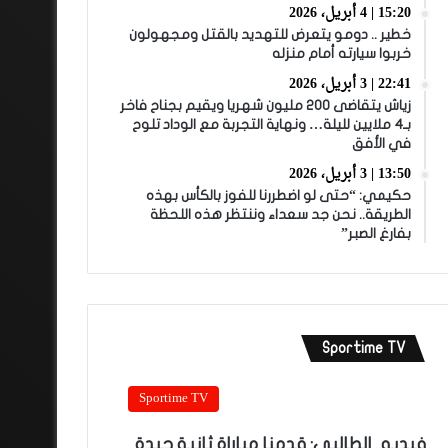
15:20 | 4 أبريل، 2026
خطير .. دومو يتعرض للتهديد بالقتل ومجهولون
خربوا سيارته أمام منزله
22:41 | 3 أبريل، 2026
زياش يتقاضى 200 مليون شهريا ويقيم بجناح فاخر
بـ4 ملايين لليلة… ونهاية التجربة مع الوداد تلوح
في الأفق
13:50 | 3 أبريل، 2026
حكيمي: “حتى لو اضطررنا للفوز بالكأس بهذه
الطريقة.. نحن جد سعداء وننتظر هذه اللحظة
بفارغ الصبر”
Sportime TV
Sportime TV
فيديو.. الطالبي: قدمنا مباراة ثانية جيدة