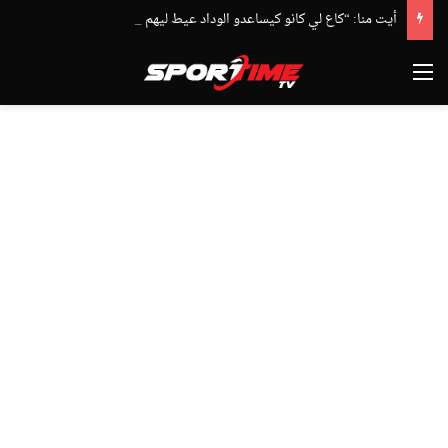
أيت منا: “كاع لي كانو كيساعدو الوداد عيط ليهم قاضي التحقيق.. دابا حتى شي واحد ما بقا باغي يعاون”
القائمة