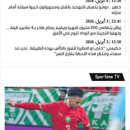
15:20 | 4 أبريل، 2026
خطير .. دومو يتعرض للتهديد بالقتل ومجهولون خربوا سيارته أمام
منزله
22:41 | 3 أبريل، 2026
زياش يتقاضى 200 مليون شهريا ويقيم بجناح فاخر بـ4 ملايين لليلة…
ونهاية التجربة مع الوداد تلوح في الأفق
13:50 | 3 أبريل، 2026
حكيمي: “حتى لو اضطررنا للفوز بالكأس بهذه الطريقة.. نحن جد
سعداء وننتظر هذه اللحظة بفارغ الصبر”
Sportime TV