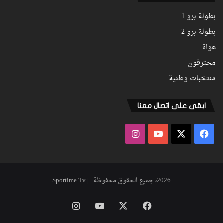
بطولة برو 1
بطولة برو 2
هواة
محترفون
منتخبات وطنية
ابقى على اتصال معنا
فيسبوك
‫X
‫YouTube
انستقرام
2026، جميع الحقوق محفوظة | Sportime Tv
فيسبوك
‫X
‫YouTube
انستقرام