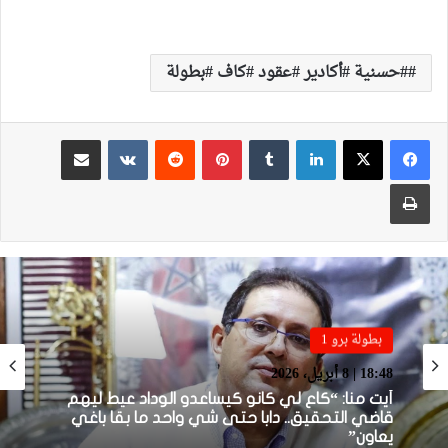
#حسنية #أكادير #عقود #كاف #بطولة
لينكدإن
بينتيريست
مشاركة عبر البريد
طباعة
بطولة برو 1
18:48 | 8 أبريل، 2026
بطولة برو 1
أيت منا: “كاع لي كانو كيساعدو الوداد عيط ليهم
22:23 | 6 أبريل، 2026
قاضي التحقيق.. دابا حتى شي واحد ما بقا باغي
يعاون”