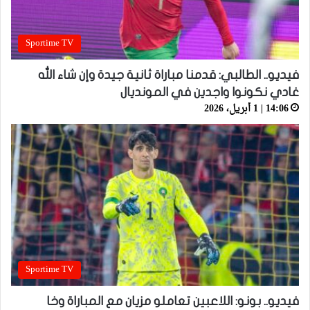
Sportime TV
فيديو.. الطالبي: قدمنا مباراة ثانية جيدة وإن شاء الله
غادي نكونوا واجدين في المونديال
14:06 | 1 أبريل، 2026
Sportime TV
فيديو.. بونو: اللاعبين تعاملو مزيان مع المباراة وخا