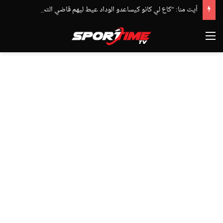
أيت منا: “كاع لي كانو كيساعدو الوداد عيط ليهم قاضي التحقيق.. دابا حتى شي واحد ما بقا باغي يعاون”
القائمة