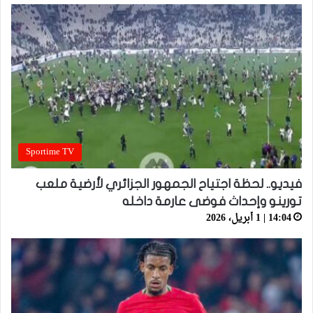
Sportime TV
فيديو.. لحظة اجتياح الجمهور الجزائري لأرضية ملعب
تورينو وإحداث فوضى عارمة داخله
14:04 | 1 أبريل، 2026