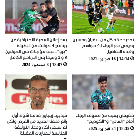
تجديد عقد كل من سفيان وحسين
بعد إعلان العصبة الاحترافية عن
رحيمي مع الرجاء لـ4 مواسم
برنامج 4 جولات من البطولة
وهذه التفاصيل
”برو”.. ستة مؤجلات في الجولتين
14:14 | 16 فبراير، 2021
2 و 3 وفيما يلي البرنامج الكامل
18:07 | 8 سبتمبر، 2024
خفيفي يغيب عن صفوف الرجاء
فيديو.. زينباور: قدمنا شوط أول
أمام ”الماص” و”الكوديم”
رائع خلقنا العديد من الفرص ولكن
18:35 | 24 فبراير، 2025
لم نسجل لكن وجدنا التوليفة
المناسبة للمباريات المقبلة