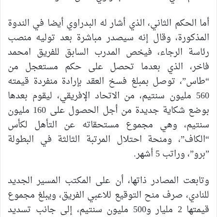
أما الحكم الثاني، الذي أشار له البدراوي أيضا في الندوة
المذكورة، وقال إنه سيصدر مباشرة بعد توليه منصب
رئاسة الرجاء، فيخص المدرب السابق للفريق امحمد
فاخر، الذي بعدما تحصل على حكم مستعجل من
“طاس”، توصل بمبلغ فسخ العقد بإرادة منفردة قيمته
560 مليون سنتيم، من الاتحاد الإفريقي، ليقوم بعدها
بوضع شكاية جديدة من أجل الحصول على 160 مليون
سنتيم، وهي مجموع مستحقاته عن التأهل لكأس
“الكاف”، ومنحة احتلال المرتبة الثالثة في البطولة
”برو”، وراتب 5 أشهر.
وتابعت المصادر ذاتها، أن على المكتب المسير الجديد
للنادي، صرف منح التوقيع للاعبي الفريق، ويبلغ مجموع
قيمتها 2 مليار و500 مليون سنتيم، إلى جانب تسديد