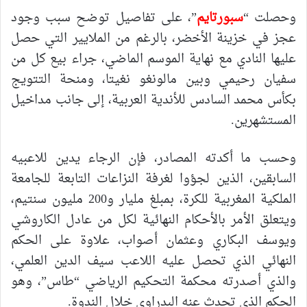
وحصلت “
سبورتايم
”، على تفاصيل توضح سبب وجود
عجز في خزينة الأخضر، بالرغم من الملايير التي حصل
عليها النادي مع نهاية الموسم الماضي، جراء بيع كل من
سفيان رحيمي وبين مالونغو نغيتا، ومنحة التتويج
بكأس محمد السادس للأندية العربية، إلى جانب مداخيل
المستشهرين.
وحسب ما أكدته المصادر، فإن الرجاء يدين للاعبيه
السابقين، الذين لجؤوا لغرفة النزاعات التابعة للجامعة
الملكية المغربية للكرة، بمبلغ مليار و200 مليون سنتيم،
ويتعلق الأمر بالأحكام النهائية لكل من عادل الكاروشي
ويوسف البكاري وعثمان أصواب، علاوة على الحكم
النهائي الذي تحصل عليه اللاعب سيف الدين العلمي،
والذي أصدرته محكمة التحكيم الرياضي “طاس”، وهو
الحكم الذي تحدث عنه البدراوي خلال الندوة.