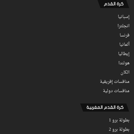
كرة القدم
إسبانيا
انجلترا
فرنسا
ألمانيا
إيطاليا
هولندا
الكان
منافسات إفريقية
منافسات دولية
كرة القدم المغربية
بطولة برو 1
بطولة برو 2