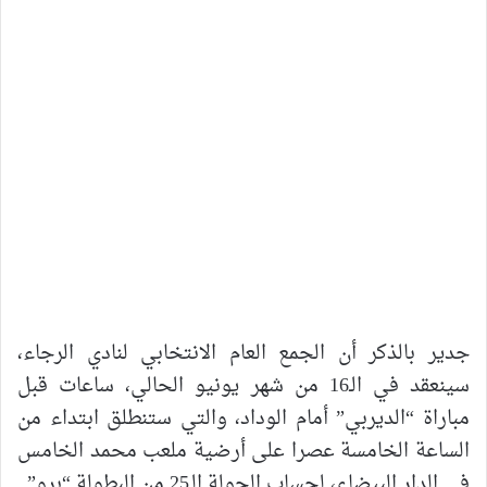
جدير بالذكر أن الجمع العام الانتخابي لنادي الرجاء،
سينعقد في الـ16 من شهر يونيو الحالي، ساعات قبل
مباراة “الديربي” أمام الوداد، والتي ستنطلق ابتداء من
الساعة الخامسة عصرا على أرضية ملعب محمد الخامس
في الدار البيضاء، لحساب الجولة الـ25 من البطولة “برو”.