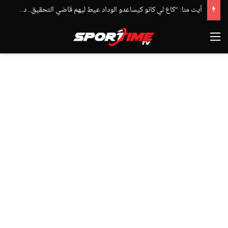
أيت منا: “كاع لي كانو كيساعدو الوداد عيط ليهم قاضي التحقيق.. دابا حتى شي واحد ما بقا باغي يعاون”
القائمة