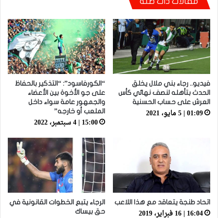
مقالات ذات صلة
أيت منا: “كاع لي كانو كيساعدو الوداد عيط ليهم
قاضي التحقيق.. دابا حتى شي واحد ما بقا باغي
يعاون”
فيديو.. رجاء بني ملال يخلق
“الكورفاسود”: “التذكير بالحفاظ
الحدث بتأهله لنصف نهائي كأس
على جو الأخوة بين الأعضاء
العرش على حساب الحسنية
والجمهور عامة سواء داخل
01:09 | 5 مايو، 2021
الملعب أو خارجه”
15:00 | 4 سبتمبر، 2022
اتحاد طنجة يتعاقد مع هذا اللاعب
الرجاء يتبع الخطوات القانونية في
16:04 | 16 فبراير، 2019
حق بيساك