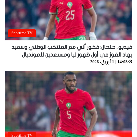
Sportime TV
فيديو.. حلحال: فخور أني مع المنتخب الوطني وسعيد
بهاد الفوز في أول ظهور ليا ومستعدين للمونديال
14:03 | 1 أبريل، 2026
Sportime TV