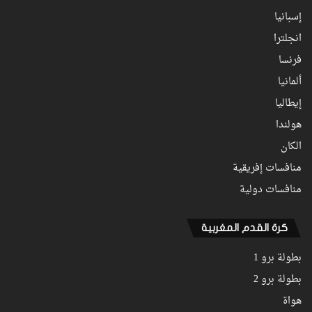
إسبانيا
انجلترا
فرنسا
ألمانيا
إيطاليا
هولندا
الكان
منافسات إفريقية
منافسات دولية
كرة القدم المغربية
بطولة برو 1
بطولة برو 2
هواة