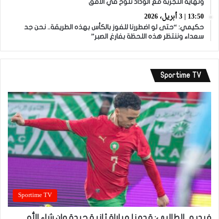
ونهاية التجربة مع الوداد تلوح في الأفق
13:50 | 3 أبريل، 2026
حكيمي: “حتى لو اضطررنا للفوز بالكأس بهذه الطريقة.. نحن جد
سعداء وننتظر هذه اللحظة بفارغ الصبر”
Sportime TV
Sportime TV
فيديو.. الطالبي: قدمنا مباراة ثانية جيدة وإن شاء الله