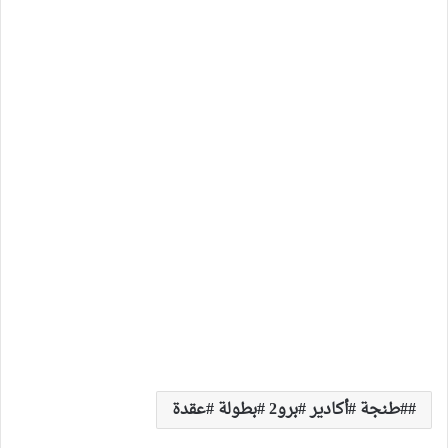
#طنجة #أكادير #برو2 #بطولة #عقدة