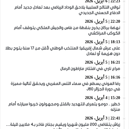
22:23 | 6 أبريل، 2026
توالي النتائج السلبية يلاحق الوداد الرياضي بعد تعادل جديد أمام
الدفاع الحسني الجديدي
22:20 | 5 أبريل، 2026
نهضة بركان يخرج بنقطة من فاس والجيش الملكي يتوقف أمام
الكوكب المراكشي
18:13 | 5 أبريل، 2026
على عرش شمال إفريقيا: المنتخب الوطني لأقل من 17 سنة يتوج بطلا
دون هزيمة أو تعادل
16:21 | 5 أبريل، 2026
صراع ناري في افتتاح ماراطون الرمال
16:16 | 5 أبريل، 2026
رضا العوني يسطع في سماء التنس المغربي ويحقق ثنائية مميزة
في دورة الجزائر J60
15:20 | 4 أبريل، 2026
خطير .. دومو يتعرض للتهديد بالقتل ومجهولون خربوا سيارته أمام
منزله
22:41 | 3 أبريل، 2026
زياش يتقاضى 200 مليون شهريا ويقيم بجناح فاخر بـ4 ملايين لليلة…