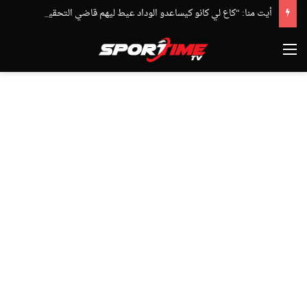
أيت منا: “كاع لي كانو كيساعدو الوداد عيط ليهم قاضي التحقيق.. دابا حتى شي واحد ما بقا باغي يعاون”
القائمة