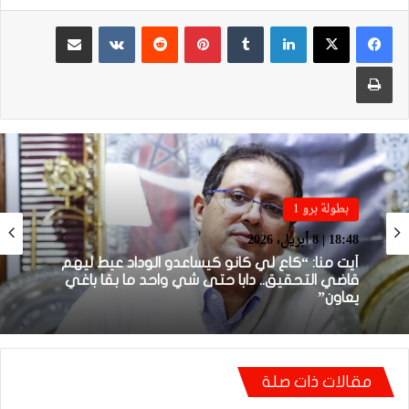
لينكدإن
بينتيريست
مشاركة عبر البريد
طباعة
بطولة برو 1
بطولة برو 1
22:23 | 6 أبريل، 2026
18:48 | 8 أبريل، 2026
توالي النتائج السلبية يلاحق الوداد الرياضي بعد
تعادل جديد أمام الدفاع الحسني الجديدي
أيت منا: “كاع لي كانو كيساعدو الوداد عيط ليهم
مقالات ذات صلة
قاضي التحقيق.. دابا حتى شي واحد ما بقا باغي
يعاون”