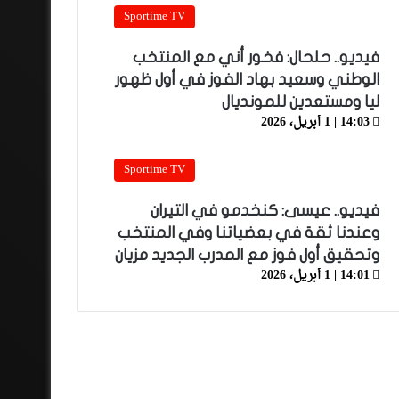
Sportime TV
فيديو.. حلحال: فخور أني مع المنتخب
الوطني وسعيد بهاد الفوز في أول ظهور
ليا ومستعدين للمونديال
14:03 | 1 أبريل، 2026
Sportime TV
فيديو.. عيسى: كنخدمو في التيران
وعندنا ثقة في بعضياتنا وفي المنتخب
وتحقيق أول فوز مع المدرب الجديد مزيان
14:01 | 1 أبريل، 2026