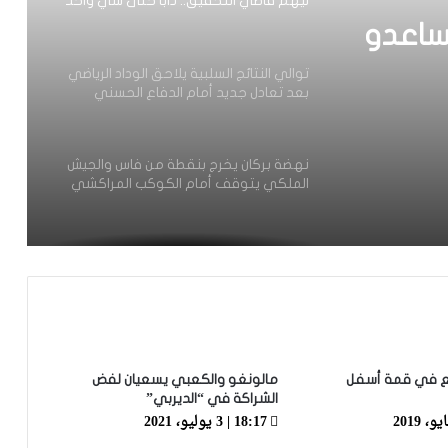
ليهم قاضي التحقيق.. دابا حتى شي واحد
ما بقا باغي يعاون”
ساعدو
توالي النتائج السلبية يلاحق الوداد الرياضي
بعد تعادل جديد أمام الدفاع الحسني
حد ما
الجديدي
نهضة بركان يخرج بنقطة من فاس والجيش
الملكي يتوقف أمام الكوكب المراكشي
زياش يتقاضى 200 مليون شهريا ويقيم
بجناح فاخر بـ4 ملايين لليلة… ونهاية
التجربة مع الوداد تلوح في الأفق
الرجاء يحتفي بمتقاعديه في مبادرة وفاء
تبرز القيم الإنسانية للنادي
يع في قمة أسفل
مالونغو والكعبي يسعيان لفض
الشراكة في “الديربي”
18:17 | 3 يوليو، 2021
الرجاء يؤجل جمعه العام ويعقد لقاء