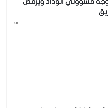
وجه مسؤولي الوداد ويرفض
يق
0