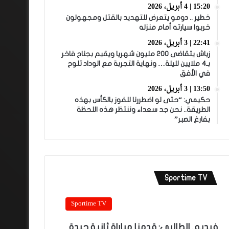
15:20 | 4 أبريل، 2026
خطير .. دومو يتعرض للتهديد بالقتل ومجهولون
خربوا سيارته أمام منزله
22:41 | 3 أبريل، 2026
زياش يتقاضى 200 مليون شهريا ويقيم بجناح فاخر
بـ4 ملايين لليلة… ونهاية التجربة مع الوداد تلوح
في الأفق
13:50 | 3 أبريل، 2026
حكيمي: “حتى لو اضطررنا للفوز بالكأس بهذه
الطريقة.. نحن جد سعداء وننتظر هذه اللحظة
بفارغ الصبر”
Sportime TV
Sportime TV
فيديو.. الطالبي: قدمنا مباراة ثانية جيدة