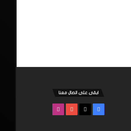
ابقى على اتصال معنا
فيسبوك
‫X
‫YouTube
انستقرام