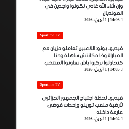
وإن شاء الله غادي نكونوا واجدين في
المونديال
14:06 | 1 أبريل، 2026
Sportime TV
فيديو.. بونو: اللاعبين تعاملو مزيان مع
المباراة وخا مكانتش ساهلة وحنا
كنحاولوا نركزوا باش نعاونوا المنتخب
14:05 | 1 أبريل، 2026
Sportime TV
فيديو.. لحظة اجتياح الجمهور الجزائري
لأرضية ملعب تورينو وإحداث فوضى
عارمة داخله
14:04 | 1 أبريل، 2026