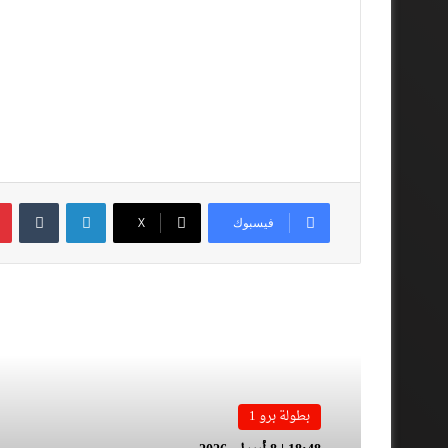
لينكدإن
فيسبوك
‫X
أقرأ المزيد
بطولة برو 1