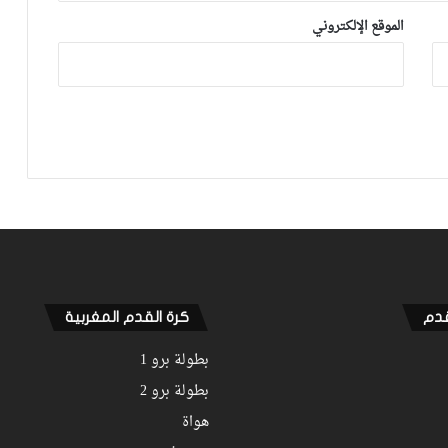
ليهم قاضي التحقيق.. دابا حتى شي واحد
الموقع الإلكتروني
ما بقا باغي يعاون”
توالي النتائج السلبية يلاحق الوداد الرياضي
بعد تعادل جديد أمام الدفاع الحسني
الجديدي
نهضة بركان يخرج بنقطة من فاس والجيش
الملكي يتوقف أمام الكوكب المراكشي
زياش يتقاضى 200 مليون شهريا ويقيم
بجناح فاخر بـ4 ملايين لليلة… ونهاية
التجربة مع الوداد تلوح في الأفق
قدم
كرة القدم المغربية
بطولة برو 1
بطولة برو 2
هواة