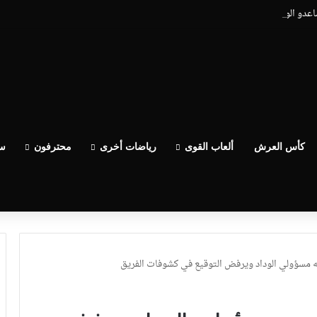
ساعدو الوداد عيط ليهم قاضي التحقيق.. دابا حتى شي واحد ما بقا باغي يعاون”
كأس العرش
ألعاب القوى
رياضات أخرى
محترفون
سب
ه مسؤولي الوداد ويرفض التوقيع في كشوفات الفريق