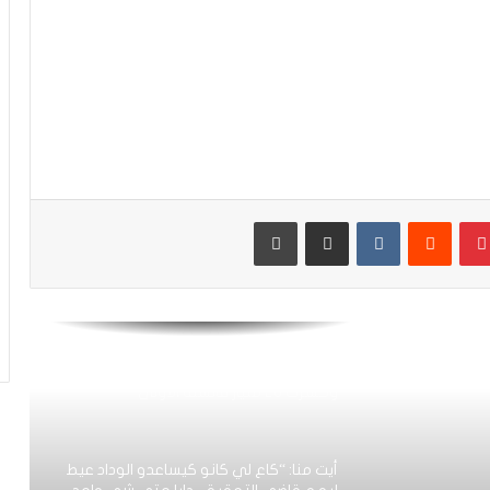
كارتيرون يعزز طاقمه التقني بأسماء أجنبية
ويباشر مهامه مع الوداد
الرجاء يعود إلى التداريب ويبرمج ودية أمام
حسنية أكادير
بينتيريست
مشاركة عبر البريد
طباعة
العصبة الاحترافية تعلن إعادة برمجة
مؤجلات البطولة بعد التوقف الدولي
أيت منا: “الوداد اليوم عايشة بسبابي
وخسرت 20 مليار فالسنة الأولى”
أيت منا: “كاع لي كانو كيساعدو الوداد عيط