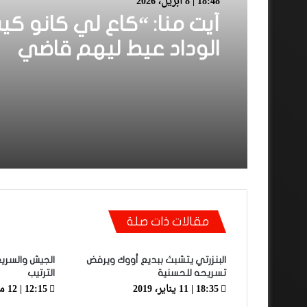
18:48 | 8 أبريل، 2026
أيت منا: “كاع لي كانو كي
الوداد عيط ليهم قاضي
التحقيق.. دابا حتى شي وا
بقا باغي يعاون”
مقالات ذات صلة
البنزرتي يتشبث ببديع أووك ويرفض
الجيش والسر
تسريحه للحسنية
الترتيب
18:35 | 11 يناير، 2019
12:15 | 12 مايو، 2019