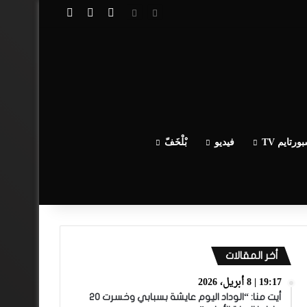
تسجيل الدخول
مقال عشوائي
إضافة عمود جا
ورتايم TV
فيديو
بْلْخَفّ
أخر المقالات
19:17 | 8 أبريل، 2026
أيت منا: “الوداد اليوم عايشة بسبابي وخسرت 20