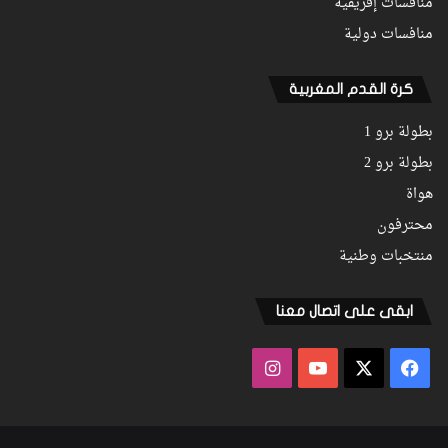
منافسات إفريقية
منافسات دولية
كرة القدم المغربية
بطولة برو 1
بطولة برو 2
هواة
محترفون
منتخبات وطنية
ابقى على اتصال معنا
فيسبوك
‫X
‫YouTube
انستقرام