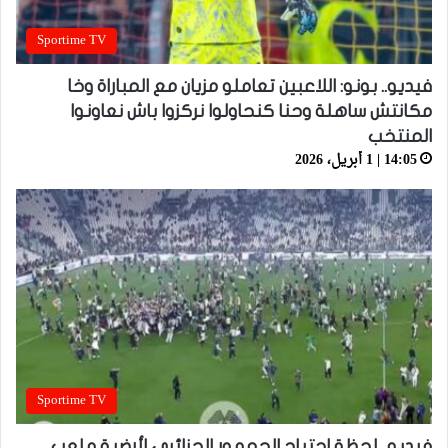
Sportime TV
فيديو.. بونو: اللاعبين تعاملو مزيان مع المباراة وخا
مكانتش ساهلة وحنا كنحاولوا نركزوا باش نعاونوا
المنتخب
14:05 | 1 أبريل، 2026
Sportime TV
فيديو.. لحظة اجتياح الجمهور الجزائري لأرضية ملعب