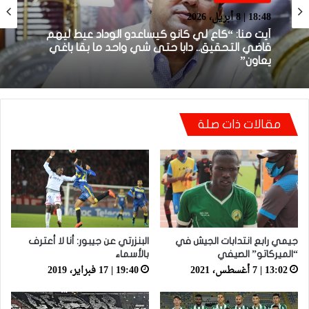
بطولة برو 1
بطولة برو 1
22:23 | 6 أبريل، 2026
توالي النتائج السلبية يلاحق الوداد الرياضي بعد
18:48 | 8 أبريل، 2026
تعادل جديد أمام الدفاع الحسني الجديدي
مقالات ذات صلة
أيت منا: “كاع لي كانو كيساعدو الوداد عيط ليهم
قاضي التحقيق.. دابا حتى شي واحد ما بقا باغي
يعاون”
جيمي رابع انتدابات الجيش في
البنزرتي عن جيبور: أنا لا أعترف
“الميركاتو” الصيفي
بالأسماء
13:02 | 7 أغسطس، 2021
19:40 | 17 فبراير، 2019