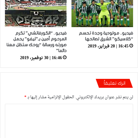
فيديو.. مولودية وجدة تحسم
فيديو.. “الكورفاتشي” تكرم
“كلاسيكو” الشرق لصالحها
المرحوم أمين بـ”تيفو” يحمل
16:45 | 20 فبراير، 2019
صورته ورسالة “روحك ستظل معنا
دائما”
16:46 | 30 نوفمبر، 2019
اترك تعليقاً
لن يتم نشر عنوان بريدك الإلكتروني.
الحقول الإلزامية مشار إليها بـ
*
ا
ل
ت
ع