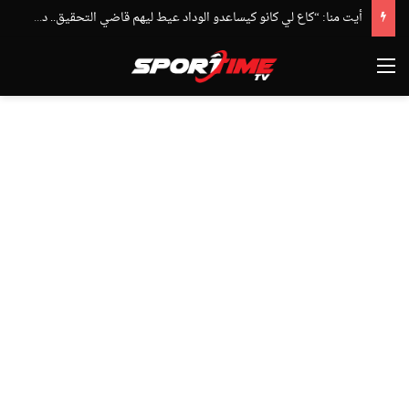
أيت منا: “كاع لي كانو كيساعدو الوداد عيط ليهم قاضي التحقيق.. دابا حتى شي واحد ما بقا باغي يعاون”
القائمة