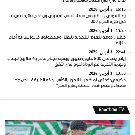
صراع ناري في افتتاح ماراطون الرمال
16:16 | 5 أبريل، 2026
رضا العوني يسطع في سماء التنس المغربي ويحقق ثنائية مميزة
في دورة الجزائر J60
15:20 | 4 أبريل، 2026
خطير .. دومو يتعرض للتهديد بالقتل ومجهولون خربوا سيارته أمام
منزله
22:41 | 3 أبريل، 2026
زياش يتقاضى 200 مليون شهريا ويقيم بجناح فاخر بـ4 ملايين لليلة…
ونهاية التجربة مع الوداد تلوح في الأفق
13:50 | 3 أبريل، 2026
حكيمي: “حتى لو اضطررنا للفوز بالكأس بهذه الطريقة.. نحن جد
سعداء وننتظر هذه اللحظة بفارغ الصبر”
Sportime TV