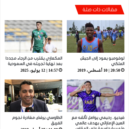
أيت منا: “كاع لي كانو كيساعدو الوداد عيط ليهم
مقالات ذات صلة
قاضي التحقيق.. دابا حتى شي واحد ما بقا باغي
يعاون”
لوفومبو يعود إلى الجيش
المكعازي يقترب من الرجاء مجددا
الملكي
بعد نهاية تجربته في السعودية
20:50 | 10 أغسطس، 2019
14:57 | 12 يوليو، 2025
فيديو.. رحيمي يواصل تألقه مع
الطاوسي يرفض مغادرة نجوم
العين الإماراتي بهدف عالمي
الفريق
وتمريرة حاسمة على المقاس