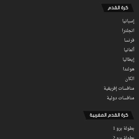
كرة القدم
إسبانيا
انجلترا
فرنسا
ألمانيا
إيطاليا
هولندا
الكان
منافسات إفريقية
منافسات دولية
كرة القدم المغربية
بطولة برو 1
بطولة برو 2