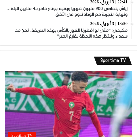
22:41 | 3 أبريل، 2026
زياش يتقاضى 200 مليون شهريا ويقيم بجناح فاخر بـ4 ملايين لليلة…
ونهاية التجربة مع الوداد تلوح في الأفق
13:50 | 3 أبريل، 2026
حكيمي: “حتى لو اضطررنا للفوز بالكأس بهذه الطريقة.. نحن جد
سعداء وننتظر هذه اللحظة بفارغ الصبر”
Sportime TV
Sportime TV