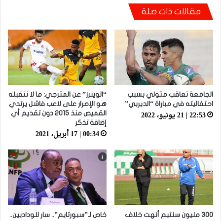
أيت منا: “كاع لي كانو كيساعدو الوداد عيط ليهم
مقالات ذات صلة
قاضي التحقيق.. دابا حتى شي واحد ما بقا باغي
يعاون”
الجامعة تعاقب متولي بسبب
“الوينرز” عن المترجي: ما لا نتقبله
احتفاليته في مباراة “الديربي”
هو الإصرار على لاعب فاشل يرتدي
22:53 | 21 يونيو، 2022
القميص منذ 2015 دون تقديم أي
إضافة تذكر
00:34 | 17 أبريل، 2021
300 مليون سنتيم أنهت خلاف
خاص لـ”سبورتايم”.. سار للوداديين..