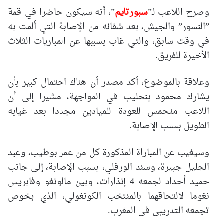
وصرح اللاعب لـ”
سبورتايم
”، أنه سيكون حاضرا في قمة
”النسور” والجيش، بعد شفائه من الإصابة التي ألمت به
في وقت سابق، والتي غاب بسببها عن المباريات الثلاث
الأخيرة للفريق.
وعلاقة بالموضوع، أكد مصدر أن هناك احتمال كبير بأن
يشارك محمود بنحليب في المواجهة، مشيرا إلى أن
اللاعب متحمس للعودة للميادين مجددا بعد غيابه
الطويل بسبب الإصابة.
وسيغيب عن المباراة المذكورة كل من عمر بوطيب، وعبد
الجليل جبيرة، وسند الورفلي، بسبب الإصابة، إلى جانب
حميد أحداد لجمعه 4 إنذارات، وبين مالونغو وفابريس
نغوما لالتحاقهما بالمنتخب الكونغولي، الذي يخوض
تجمعه التدريبي في المغرب.