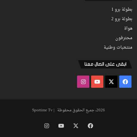
بطولة برو 1
بطولة برو 2
هواة
محترفون
منتخبات وطنية
ابقى على اتصال معنا
فيسبوك
‫X
‫YouTube
انستقرام
2026، جميع الحقوق محفوظة | Sportime Tv
فيسبوك
‫X
‫YouTube
انستقرام