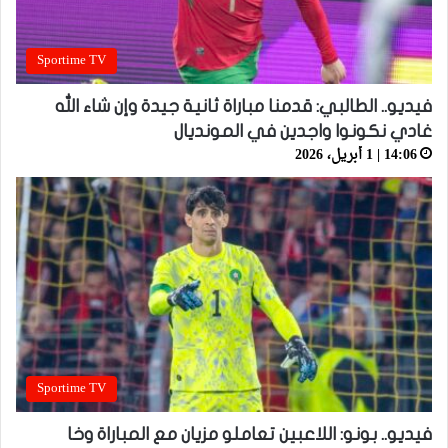
Sportime TV
فيديو.. الطالبي: قدمنا مباراة ثانية جيدة وإن شاء الله
غادي نكونوا واجدين في المونديال
14:06 | 1 أبريل، 2026
Sportime TV
فيديو.. بونو: اللاعبين تعاملو مزيان مع المباراة وخا