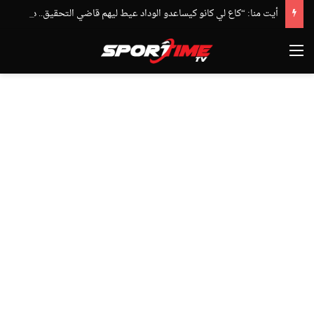
أيت منا: “كاع لي كانو كيساعدو الوداد عيط ليهم قاضي التحقيق.. دابا حتى شي واحد ما بقا باغي يعاون”
القائمة