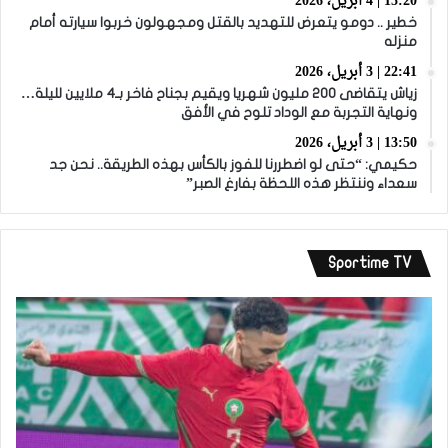
15:20 | 4 أبريل، 2026
خطير .. دومو يتعرض للتهديد بالقتل ومجهولون خربوا سيارته أمام
منزله
22:41 | 3 أبريل، 2026
زياش يتقاضى 200 مليون شهريا ويقيم بجناح فاخر بـ4 ملايين لليلة…
ونهاية التجربة مع الوداد تلوح في الأفق
13:50 | 3 أبريل، 2026
حكيمي: “حتى لو اضطررنا للفوز بالكأس بهذه الطريقة.. نحن جد
سعداء وننتظر هذه اللحظة بفارغ الصبر”
Sportime TV