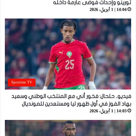
تورينو وإحداث فوضى عارمة داخله
14:04 | 1 أبريل، 2026
Sportime TV
فيديو.. حلحال: فخور أني مع المنتخب الوطني وسعيد
بهاد الفوز في أول ظهور ليا ومستعدين للمونديال
14:03 | 1 أبريل، 2026