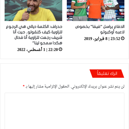
الدفاع يراسل ”فيفا” بخصوص
حدراف: الكلمة ديالي هي الرجوع
لاعبه أوكبوتو
للزاوية كيف كنقولو.. حيت أنا
23:52 | 8 فبراير، 2019
شريف رجعت للزاوية أنا فحال
هكدا سمحو لينا”
22:20 | 1 أغسطس، 2022
اترك تعليقاً
لن يتم نشر عنوان بريدك الإلكتروني.
الحقول الإلزامية مشار إليها بـ
*
ا
ل
ت
ع