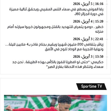
16:16 | 5 أبريل، 2026
رضا العوني يسطع في سماء التنس المغربي ويحقق ثنائية مميزة
في دورة الجزائر J60
15:20 | 4 أبريل، 2026
خطير .. دومو يتعرض للتهديد بالقتل ومجهولون خربوا سيارته أمام
منزله
22:41 | 3 أبريل، 2026
زياش يتقاضى 200 مليون شهريا ويقيم بجناح فاخر بـ4 ملايين لليلة…
ونهاية التجربة مع الوداد تلوح في الأفق
13:50 | 3 أبريل، 2026
حكيمي: “حتى لو اضطررنا للفوز بالكأس بهذه الطريقة.. نحن جد
سعداء وننتظر هذه اللحظة بفارغ الصبر”
Sportime TV