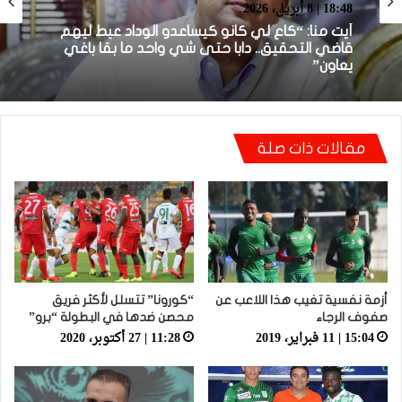
بطولة برو 1
22:23 | 6 أبريل، 2026
توالي النتائج السلبية يلاحق الوداد الرياضي بعد
18:48 | 8 أبريل، 2026
تعادل جديد أمام الدفاع الحسني الجديدي
مقالات ذات صلة
أيت منا: “كاع لي كانو كيساعدو الوداد عيط ليهم
قاضي التحقيق.. دابا حتى شي واحد ما بقا باغي
يعاون”
أزمة نفسية تغيب هذا اللاعب عن
“كورونا” تتسلل لأكثر فريق
صفوف الرجاء
محصن ضدها في البطولة “برو”
15:04 | 11 فبراير، 2019
11:28 | 27 أكتوبر، 2020