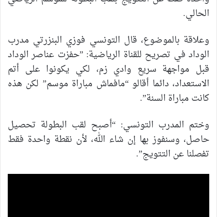
الحالي.
وعلاقة بالموضوع، قال التونسي فوزي البنزرتي مدرب
الوداد في تصريح للقناة الرياضية: ”حفزت عناصر الوداد
قبل مواجهة سريع وادي زم، لكي يكونوا على أتم
الاستعداد، دائما أقالو “مافماش مباراة موسم” لكن هذه
كانت مباراة السنة”.
وختم المدرب التونسي: “أصبح لقب البطولة تحصيل
حاصل، وسنفوز بها إن شاء الله، لأن نقطة واحدة فقط
تفصلنا عن التتويج”.