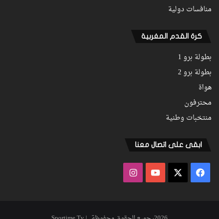
منافسات دولية
كرة القدم المغربية
بطولة برو 1
بطولة برو 2
هواة
محترفون
منتخبات وطنية
ابقى على اتصال معنا
فيسبوك
‫X
‫YouTube
انستقرام
2026، جميع الحقوق محفوظة | Sportime Tv