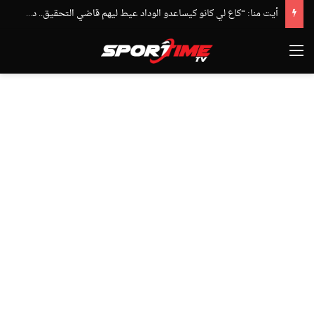
أيت منا: “كاع لي كانو كيساعدو الوداد عيط ليهم قاضي التحقيق.. دابا حتى شي واحد ما بقا باغي يعاون”
القائمة