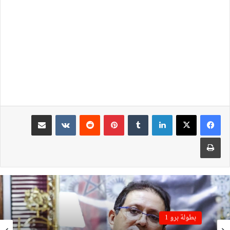
لينكدإن
بينتيريست
مشاركة عبر البريد
طباعة
بطولة برو 1