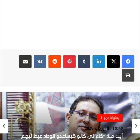
لينكدإن
بينتيريست
مشاركة عبر البريد
طباعة
بطولة برو 1
بطولة برو 1
22:23 | 6 أبريل، 2026