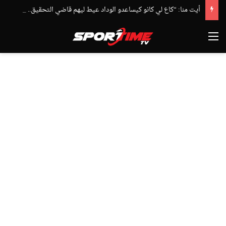
أيت منا: “كاع لي كانو كيساعدو الوداد عيط ليهم قاضي التحقيق.. دابا حتى شي واحد ما بقا باغي يعاون”
القائمة