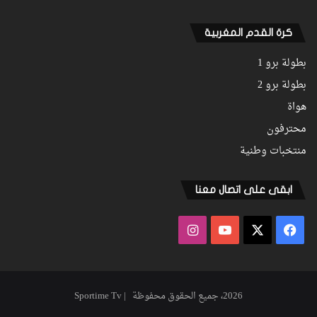
كرة القدم المغربية
بطولة برو 1
بطولة برو 2
هواة
محترفون
منتخبات وطنية
ابقى على اتصال معنا
فيسبوك
‫X
‫YouTube
انستقرام
2026، جميع الحقوق محفوظة | Sportime Tv