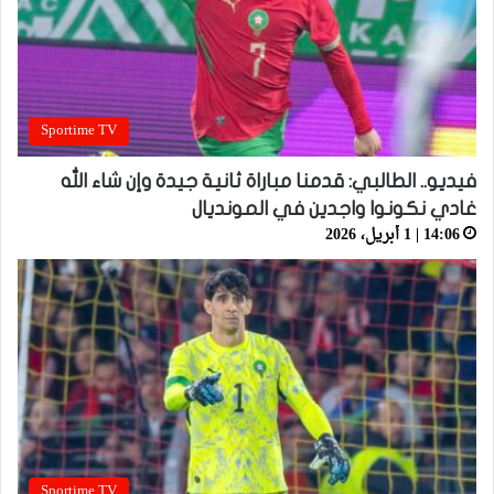
Sportime TV
فيديو.. الطالبي: قدمنا مباراة ثانية جيدة وإن شاء الله
غادي نكونوا واجدين في المونديال
14:06 | 1 أبريل، 2026
Sportime TV