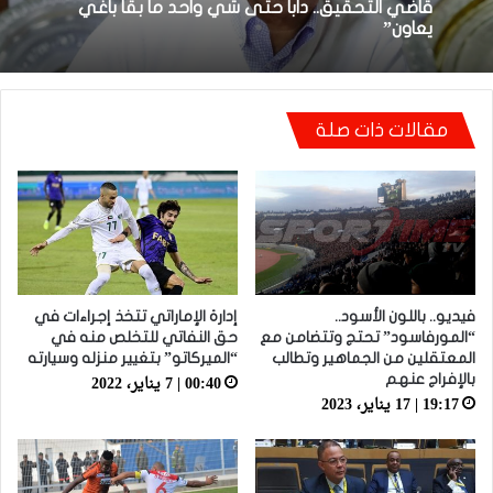
18:48 | 8 أبريل، 2026
توالي النتائج السلبية يلاحق الوداد الرياضي بعد
تعادل جديد أمام الدفاع الحسني الجديدي
مقالات ذات صلة
أيت منا: “كاع لي كانو كيساعدو الوداد عيط ليهم
قاضي التحقيق.. دابا حتى شي واحد ما بقا باغي
يعاون”
فيديو.. باللون الأسود..
إدارة الإماراتي تتخذ إجراءات في
“المورفاسود” تحتج وتتضامن مع
حق النفاتي للتخلص منه في
المعتقلين من الجماهير وتطالب
“الميركاتو” بتغيير منزله وسيارته
00:40 | 7 يناير، 2022
بالإفراج عنهم
19:17 | 17 يناير، 2023