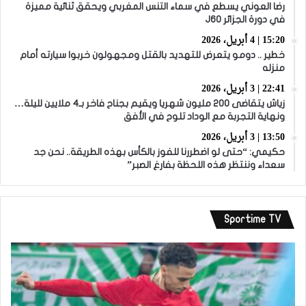
رضا العوني يسطع في سماء التنس المغربي ويحقق ثنائية مميزة
في دورة الجزائر J60
15:20 | 4 أبريل، 2026
خطير .. دومو يتعرض للتهديد بالقتل ومجهولون خربوا سيارته أمام
منزله
22:41 | 3 أبريل، 2026
زياش يتقاضى 200 مليون شهريا ويقيم بجناح فاخر بـ4 ملايين لليلة…
ونهاية التجربة مع الوداد تلوح في الأفق
13:50 | 3 أبريل، 2026
حكيمي: “حتى لو اضطررنا للفوز بالكأس بهذه الطريقة.. نحن جد
سعداء وننتظر هذه اللحظة بفارغ الصبر”
Sportime TV