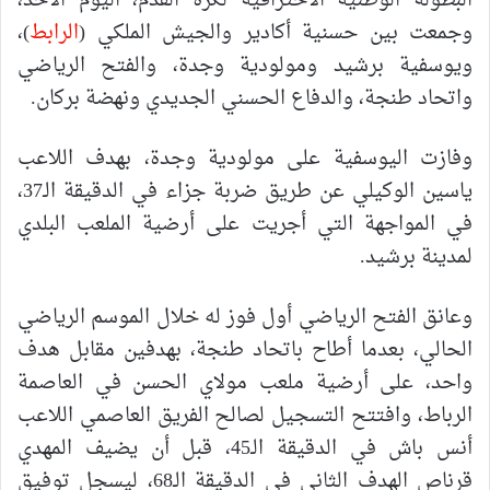
البطولة الوطنية الاحترافية لكرة القدم، اليوم الأحد،
وجمعت بين حسنية أكادير والجيش الملكي (
الرابط
)،
ويوسفية برشيد ومولودية وجدة، والفتح الرياضي
واتحاد طنجة، والدفاع الحسني الجديدي ونهضة بركان.
وفازت اليوسفية على مولودية وجدة، بهدف اللاعب
ياسين الوكيلي عن طريق ضربة جزاء في الدقيقة الـ37،
في المواجهة التي أجريت على أرضية الملعب البلدي
لمدينة برشيد.
وعانق الفتح الرياضي أول فوز له خلال الموسم الرياضي
الحالي، بعدما أطاح باتحاد طنجة، بهدفين مقابل هدف
واحد، على أرضية ملعب مولاي الحسن في العاصمة
الرباط، وافتتح التسجيل لصالح الفريق العاصمي اللاعب
أنس باش في الدقيقة الـ45، قبل أن يضيف المهدي
قرناص الهدف الثاني في الدقيقة الـ68، ليسجل توفيق