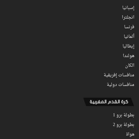
إسبانيا
انجلترا
فرنسا
ألمانيا
إيطاليا
هولندا
الكان
منافسات إفريقية
منافسات دولية
كرة القدم المغربية
بطولة برو 1
بطولة برو 2
هواة