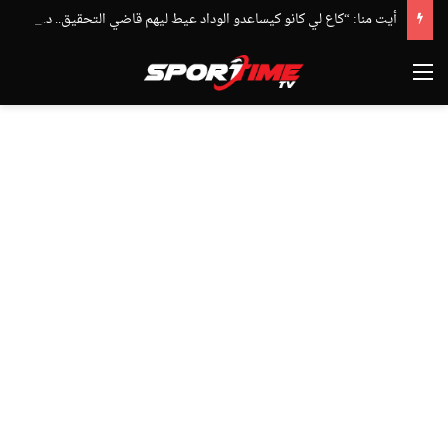
أيت منا: “كاع لي كانو كيساعدو الوداد عيط ليهم قاضي التحقيق.. دابا حتى شي واحد ما بقا باغي يعاون”
القائمة