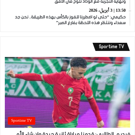
ونهاية التجربة مع الوداد تلوح في الأفق
13:50 | 3 أبريل، 2026
حكيمي: “حتى لو اضطررنا للفوز بالكأس بهذه الطريقة.. نحن جد
سعداء وننتظر هذه اللحظة بفارغ الصبر”
Sportime TV
Sportime TV
فيديو.. الطالبي: قدمنا مباراة ثانية جيدة وإن شاء الله