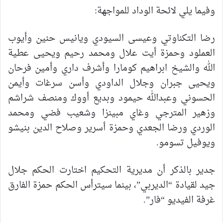
وفيما يلي لائحة الوداد للمواجهة:
رضا التكناوتي وعيسى السيودي ويانيس حنين وأيوب
العملود وحمزة أيت علال ومحمد رحيم ويحيى عطية
الله والشيخ ابراهيم كومارا وأشرف داري وأمين فرحان
ويحيى جبران وجلال الداودي وأسن سرغات وأيمن
الحسوني وعبدالله حيمود وبديع أووك ومنصف شراشم
وزهير المترجي وغاي مبينزا وشعيب فضي ومحمد
الوردي ورضا الجعدي وحمزة أسرير وصلاح الدين بنيشو
ويوفيل تسومو.
جدير بالذكر أن مديرية التحكيم اختارت الحكم جلال
جيد لقيادة “الديربي”، بينما سيترأس الحكم حمزة الفارق
غرفة الفيديو “فار”.