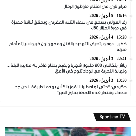
16:21 | 5 أبريل، 2026
صراع ناري في افتتاح ماراطون الرمال
16:16 | 5 أبريل، 2026
رضا العوني يسطع في سماء التنس المغربي ويحقق ثنائية مميزة
في دورة الجزائر J60
15:20 | 4 أبريل، 2026
خطير .. دومو يتعرض للتهديد بالقتل ومجهولون خربوا سيارته أمام
منزله
22:41 | 3 أبريل، 2026
زياش يتقاضى 200 مليون شهريا ويقيم بجناح فاخر بـ4 ملايين لليلة…
ونهاية التجربة مع الوداد تلوح في الأفق
13:50 | 3 أبريل، 2026
حكيمي: “حتى لو اضطررنا للفوز بالكأس بهذه الطريقة.. نحن جد
سعداء وننتظر هذه اللحظة بفارغ الصبر”
Sportime TV