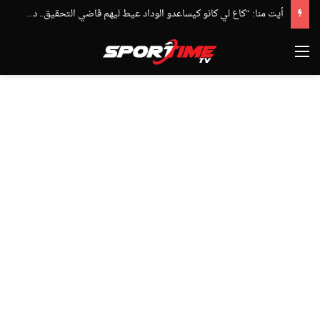
أيت منا: “كاع لي كانو كيساعدو الوداد عيط ليهم قاضي التحقيق.. دابا حتى شي واحد ما بقا باغي يعاون”
القائمة