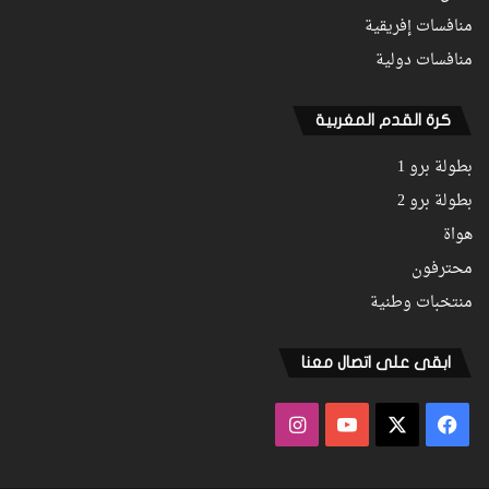
منافسات إفريقية
منافسات دولية
كرة القدم المغربية
بطولة برو 1
بطولة برو 2
هواة
محترفون
منتخبات وطنية
ابقى على اتصال معنا
فيسبوك
‫X
‫YouTube
انستقرام