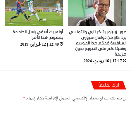
صور.. زينباور يشكر نابي والتونسي
أولمبيك أسفي راسل الجامعة
يرد: كان من دواعي سروري
بخصوص هذا الأمر
12:40 | 12 فبراير، 2019
المنافسة ضدكم هذا الموسم
وهنيئا لكم على التتويج بدون
هزيمة
17:17 | 16 يونيو، 2024
اترك تعليقاً
لن يتم نشر عنوان بريدك الإلكتروني.
الحقول الإلزامية مشار إليها بـ
*
ا
ل
ت