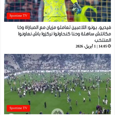
Sportime TV
فيديو.. بونو: اللاعبين تعاملو مزيان مع المباراة وخا
مكانتش ساهلة وحنا كنحاولوا نركزوا باش نعاونوا
المنتخب
14:05 | 1 أبريل، 2026
Sportime TV