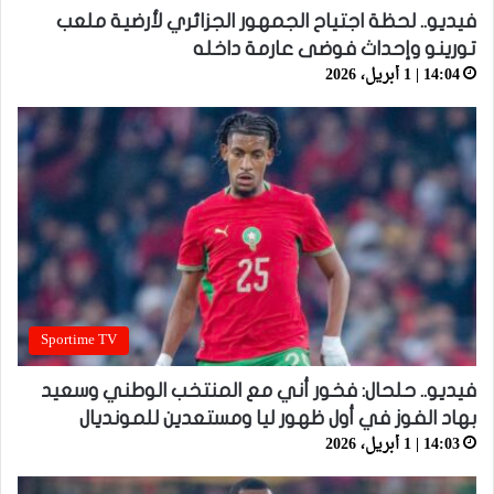
فيديو.. لحظة اجتياح الجمهور الجزائري لأرضية ملعب
تورينو وإحداث فوضى عارمة داخله
14:04 | 1 أبريل، 2026
Sportime TV
فيديو.. حلحال: فخور أني مع المنتخب الوطني وسعيد
بهاد الفوز في أول ظهور ليا ومستعدين للمونديال
14:03 | 1 أبريل، 2026