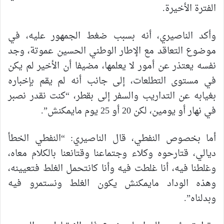
الفترة الأخيرة.
وأكد الناصيري، أنه بسبب ضغط الجمهور عليه، في
موضوع التعاقد مع الإطار الوطني الحسين عموتة، وجد
نفسه يعتذر عن أمور لا يعلمها، مضيفا أن الأخير لم يكن
في مستوى التطلعات، إلى جانب أنه لم يقم بإخباره
بغيابه عن التداريب والسفر إلى بقطر، “كنت نقدر نصبر
في نهار أو يومين، لكن 20 أو 25 يوم مايمكنش”.
أما بخصوص النفطي، قال الناصيري: “النفطي الخطأ
ديالي، قتارحوه وكلاء وجتماعنا وقتانعنا بالكلام معاه،
وغلطنا فيه، أنا غلطت فيه وأنا كانتحمل الغلط فتعيينه،
وهذه الوداد مايمكنش يكون الغلط ونستمرو فيه
وبدلناه”.