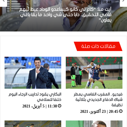
بطولة برو 1
22:23 | 6 أبريل، 2026
18:48 | 8 أبريل، 2026
توالي النتائج السلبية يلاحق الوداد الرياضي بعد
تعادل جديد أمام الدفاع الحسني الجديدي
أيت منا: “كاع لي كانو كيساعدو الوداد عيط ليهم
قاضي التحقيق.. دابا حتى شي واحد ما بقا باغي
مقالات ذات صلة
يعاون”
فيديو.. المغرب الفاسي يمطر
البكاري يقود تداريب الرجاء اليوم
شباك الدفاع الجديدي بثلاثية
خلفا للسلامي
11:38 | 5 أبريل، 2021
نظيفة
20:45 | 23 أكتوبر، 2021