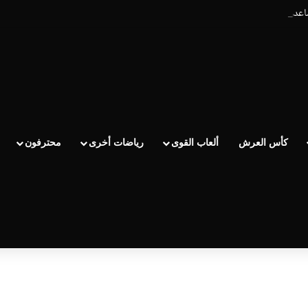
ساعدو الوداد عيط ليهم قاضي التحقيق.. دابا حتى شي واحد ما بقا باغي يعاون”
كأس العرش
ألعاب القوى
رياضات أخرى
محترفون