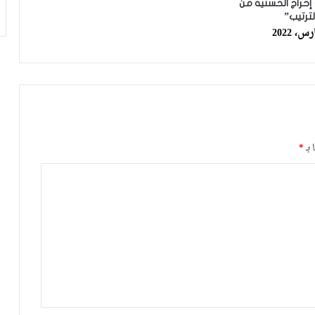
ويباشر مهامه مع الوداد
إخراج الحسنية من
ترتيب”
الرجاء يعود إلى التداريب ويبرمج ودية أمام
حسنية أكادير
العصبة الاحترافية تعلن إعادة برمجة
مؤجلات البطولة بعد التوقف الدولي
 بـ
*
أيت منا: “الوداد اليوم عايشة بسبابي
وخسرت 20 مليار فالسنة الأولى”
أيت منا: “كاع لي كانو كيساعدو الوداد عيط
ليهم قاضي التحقيق.. دابا حتى شي واحد
ما بقا باغي يعاون”
توالي النتائج السلبية يلاحق الوداد الرياضي