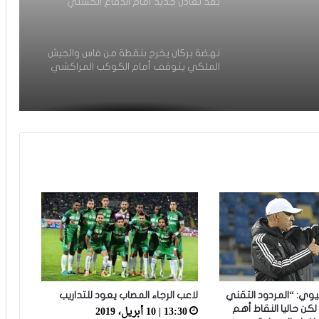
حد ما
الجديدي
نهضة بركان يخرج بنقطة من فاس والجيش
ق
الملكي يتوقف أمام الكوكب المراكشي
جديد
يدي
زياش يتقاضى 200 مليون شهريا ويقيم
بجناح فاخر بـ4 ملايين لليلة… ونهاية
التجربة مع الوداد تلوح في الأفق
الرجاء يحتفي بمتقاعديه في مبادرة وفاء
تبرز القيم الإنسانية للنادي
الرجاء يؤجل جمعه العام ويعقد لقاء
تواصليا
يوي: “المردود التقني
لاعب الرجاء المصاب يعود للتداريب
كارتيرون يعزز طاقمه التقني بأسماء أجنبية
13:30 | 10 أبريل، 2019
كن حاليا النقاط أهم