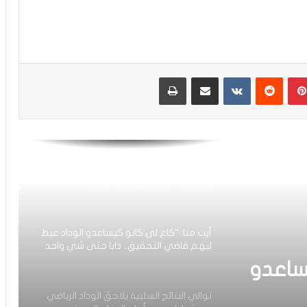
الرجاء يعود إلى التداريب ويبرمج ودية أمام
حسنية أكادير
بينتيريست
مشاركة عبر البريد
طباعة
العصبة الاحترافية تعلن إعادة برمجة
مؤجلات البطولة بعد التوقف الدولي
أيت منا: “الوداد اليوم عايشة بسبابي
وخسرت 20 مليار فالسنة الأولى”
أيت منا: “كاع لي كانو كيساعدو الوداد عيط
ليهم قاضي التحقيق.. دابا حتى شي واحد
ما بقا باغي يعاون”
ساعدو
توالي النتائج السلبية يلاحق الوداد الرياضي
بعد تعادل جديد أمام الدفاع الحسني