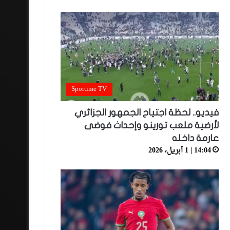
Sportime TV
فيديو.. لحظة اجتياح الجمهور الجزائري
لأرضية ملعب تورينو وإحداث فوضى
عارمة داخله
14:04 | 1 أبريل، 2026