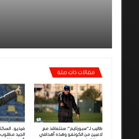
التحقيق.. دابا حتى شي وا
بقا باغي يعاون”
توالي النتائج السلبية يلاح
الوداد الرياضي بعد تعادل 
أمام الدفاع الحسني الجد
مقالات ذات صلة
طاليب لـ”سبورتايم”: سنتعاقد مع
فيديو.. السكت
لاعبين من الكونغو وهذه أهدافي
الجيد مطلوب ل