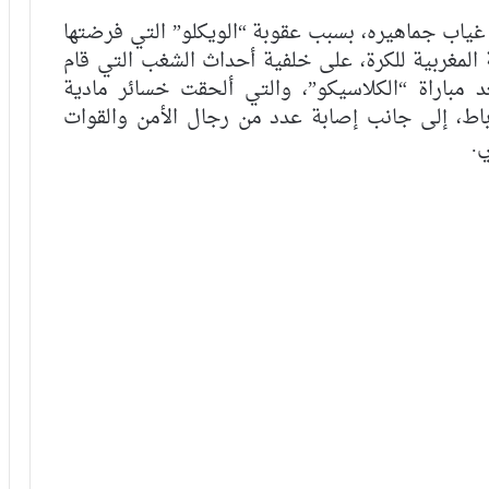
غياب جماهيره، بسبب عقوبة “الويكلو” التي فرضتها
ة المغربية للكرة، على خلفية أحداث الشغب التي قام
 مباراة “الكلاسيكو”، والتي ألحقت خسائر مادية
لرباط، إلى جانب إصابة عدد من رجال الأمن والقوات
.
الرجاء يحتفي بمتقاعديه في مبادرة وفاء
تبرز القيم الإنسانية للنادي
الرجاء يؤجل جمعه العام ويعقد لقاء
تواصليا
كارتيرون يعزز طاقمه التقني بأسماء أجنبية
ويباشر مهامه مع الوداد