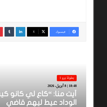
لينكدإن
فيسبوك
‫X
أقرأ المزيد
بطولة برو 1
18:48 | 8 أبريل، 2026
بطولة برو 1
أيت منا: “كاع لي كانو كي
22:23 | 6 أبريل، 2026
الوداد عيط ليهم قاضي