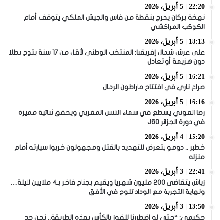
22:20 | 5 أبريل، 2026
نهضة بركان يخرج بنقطة من فاس والجيش الملكي يتوقف أمام
الكوكب المراكشي
18:13 | 5 أبريل، 2026
على عرش شمال إفريقيا: المنتخب الوطني لأقل من 17 سنة يتوج بطلا
دون هزيمة أو تعادل
16:21 | 5 أبريل، 2026
صراع ناري في افتتاح ماراطون الرمال
16:16 | 5 أبريل، 2026
رضا العوني يسطع في سماء التنس المغربي ويحقق ثنائية مميزة
في دورة الجزائر J60
15:20 | 4 أبريل، 2026
خطير .. دومو يتعرض للتهديد بالقتل ومجهولون خربوا سيارته أمام
منزله
22:41 | 3 أبريل، 2026
زياش يتقاضى 200 مليون شهريا ويقيم بجناح فاخر بـ4 ملايين لليلة…
ونهاية التجربة مع الوداد تلوح في الأفق
13:50 | 3 أبريل، 2026
حكيمي: “حتى لو اضطررنا للفوز بالكأس بهذه الطريقة.. نحن جد