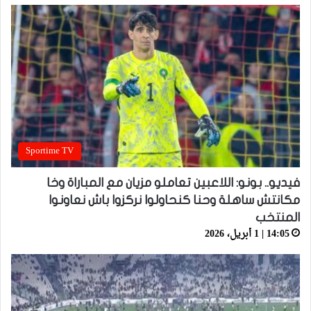
Sportime TV
فيديو.. بونو: اللاعبين تعاملو مزيان مع المباراة وخا
مكانتش ساهلة وحنا كنحاولوا نركزوا باش نعاونوا
المنتخب
14:05 | 1 أبريل، 2026