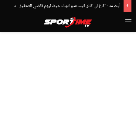
أيت منا: “كاع لي كانو كيساعدو الوداد عيط ليهم قاضي التحقيق.. دابا حتى شي واحد ما بقا باغي يعاون”
القائمة