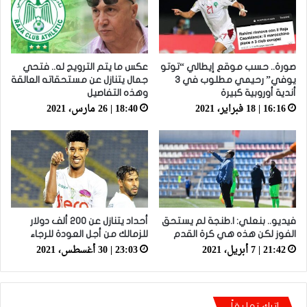
صورة.. حسب موقع إيطالي “توتو
عكس ما يتم الترويج له.. فتحي
يوفي” رحيمي مطلوب في 3
جمال يتنازل عن مستحقاته العالقة
أندية أوروبية كبيرة
وهذه التفاصيل
16:16 | 18 فبراير، 2021
18:40 | 26 مارس، 2021
فيديو.. بنعلي: ا.طنجة لم يستحق
أحداد يتنازل عن 200 ألف دولار
الفوز لكن هذه هي كرة القدم
للزمالك من أجل العودة للرجاء
21:42 | 7 أبريل، 2021
23:03 | 30 أغسطس، 2021
اترك تعليقاً