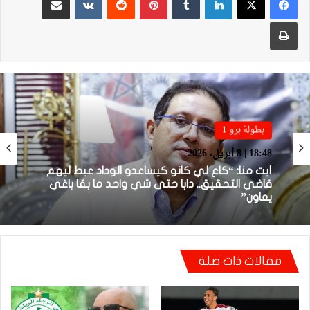
طباعة
بطولة برو 1
بطولة برو 1
22:23 | 6 أبريل، 2026
18:48 | 8 أبريل، 2026
توالي النتائج السلبية يلاحق الوداد الرياضي بعد
تعادل جديد أمام الدفاع الحسني الجديدي
مقالات ذات صلة
أيت منا: “كاع لي كانو كيساعدو الوداد عيط ليهم
قاضي التحقيق.. دابا حتى شي واحد ما بقا باغي
يعاون”