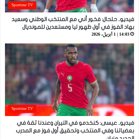
Sportime TV
فيديو.. حلحال: فخور أني مع المنتخب الوطني وسعيد
بهاد الفوز في أول ظهور ليا ومستعدين للمونديال
14:03 | 1 أبريل، 2026
Sportime TV
فيديو.. عيسى: كنخدمو في التيران وعندنا ثقة في
بعضياتنا وفي المنتخب وتحقيق أول فوز مع المدرب
الجديد مزيان