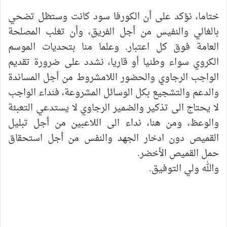
‎ختاما، نؤكد على أن الكورفا سود كانت وستظل تضحي
بالغالي والنفيس من أجل الفريق، وأن تغلب المصلحة
العامة فوق كل اعتبار. وعلما منا بتحديات الموسم
الكروي سواء وطنيا أو قاريا، نشدد على ضرورة تقديم
الواجب الرجاوي والحضور اللامشروط من أجل المساندة
والدعم والتشجيع بكل الوسائل المشروعة، فنداء الواجب
لا يحتاج الى تذكير والضمير الرجاوي لا يستدعي التعبئة
والوعظ، ومن هنا، نداء الى اللاعبين من أجل تبليل
القميص دون ادخار الجهد والنفس من أجل استحقاق
حمل القميص الأخضر.
والله ولي التوفيق.