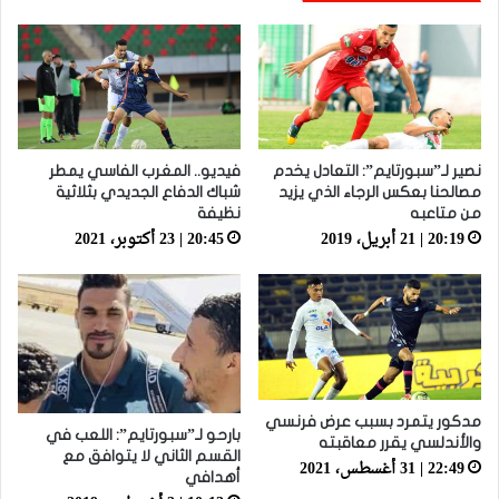
نصير لـ”سبورتايم”: التعادل يخدم
فيديو.. المغرب الفاسي يمطر
مصالحنا بعكس الرجاء الذي يزيد
شباك الدفاع الجديدي بثلاثية
من متاعبه
نظيفة
20:19 | 21 أبريل، 2019
20:45 | 23 أكتوبر، 2021
مدكور يتمرد بسبب عرض فرنسي
بارحو لـ”سبورتايم”: اللعب في
والأندلسي يقرر معاقبته
القسم الثاني لا يتوافق مع
22:49 | 31 أغسطس، 2021
أهدافي