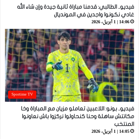
فيديو.. الطالبي: قدمنا مباراة ثانية جيدة وإن شاء الله
غادي نكونوا واجدين في المونديال
14:06 | 1 أبريل، 2026
Sportime TV
فيديو.. بونو: اللاعبين تعاملو مزيان مع المباراة وخا
مكانتش ساهلة وحنا كنحاولوا نركزوا باش نعاونوا
المنتخب
14:05 | 1 أبريل، 2026