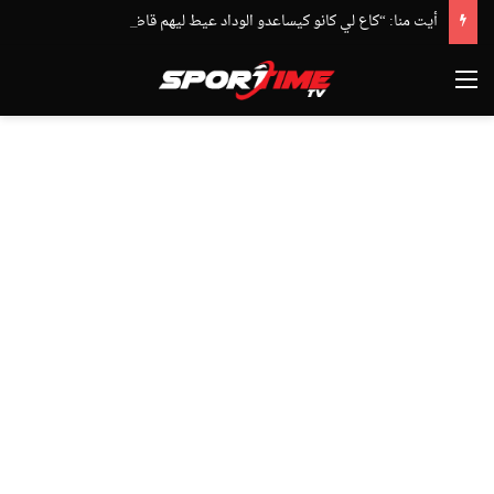
أيت منا: “كاع لي كانو كيساعدو الوداد عيط ليهم قاضي التحقيق.. دابا حتى شي واحد ما بقا باغي يعاون”
القائمة