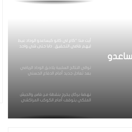
أيت منا: “الوداد اليوم عايشة بسبابي
وخسرت 20 مليار فالسنة الأولى”
أيت منا: “كاع لي كانو كيساعدو الوداد عيط
ليهم قاضي التحقيق.. دابا حتى شي واحد
ما بقا باغي يعاون”
ساعدو
توالي النتائج السلبية يلاحق الوداد الرياضي
بعد تعادل جديد أمام الدفاع الحسني
حد ما
الجديدي
نهضة بركان يخرج بنقطة من فاس والجيش
الملكي يتوقف أمام الكوكب المراكشي
زياش يتقاضى 200 مليون شهريا ويقيم
بجناح فاخر بـ4 ملايين لليلة… ونهاية