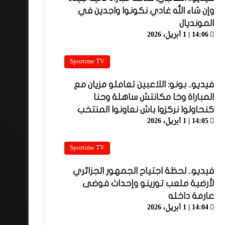
وإن شاء الله غادي نكونوا واجدين في
المونديال
14:06 | 1 أبريل، 2026
Sportime TV
فيديو.. بونو: اللاعبين تعاملو مزيان مع
المباراة وخا مكانتش ساهلة وحنا
كنحاولوا نركزوا باش نعاونوا المنتخب
14:05 | 1 أبريل، 2026
Sportime TV
فيديو.. لحظة اجتياح الجمهور الجزائري
لأرضية ملعب تورينو وإحداث فوضى
عارمة داخله
14:04 | 1 أبريل، 2026