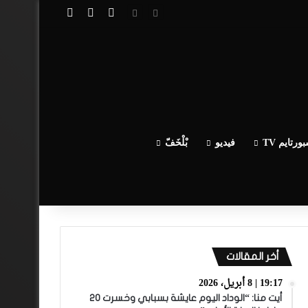
تسجيل الدخول
مقال عشوائي
إضافة عمود جا
ورتايم TV
فيديو
بْلْخَفّ
أخر المقالات
19:17 | 8 أبريل، 2026
أيت منا: “الوداد اليوم عايشة بسبابي وخسرت 20