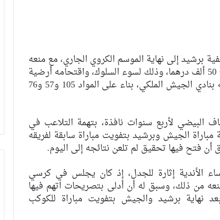
ة برشيد إلى نهاية الموسم الكروي الجاري، مع منعه
الدخول إلى الملاعب الكروية، مع تغريمه مبلغ 50 ألف درهما، وذلك لسوء السلوك، واقتحامه أرضية
الملعب خلال نهاية المباراة التي جمعت فريقه بنادي الجيش الملكي، بناء على المواد 105 و57 و76
اف البيضي لأربع سنوات نافذة، بتهمة التلاعب في
 مباراة الجيش وبرشيد بتفويت مباراة سابقة لفريقه
 أن فتح فيها تحقيق لم تلعن نتائجه إلى اليوم.
ء الأندية إثارة للجدل، إذ كان يجلس في كرسي
منعه من ذلك، وسبق له أن أدلى بتصريحات اتهم فيها
بعد نهاية برشيد والجيش بتفويت مباراة للكوكب