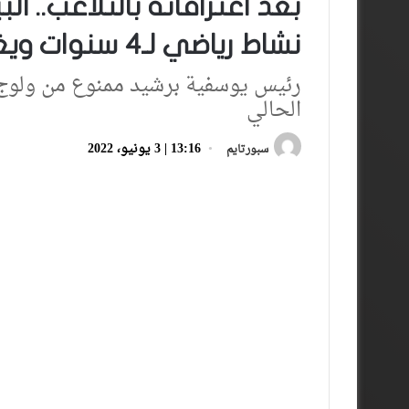
بعد اعترافاته بالتلاعب.. 
نشاط رياضي لـ4 سنوات ويغرم بـ150 ألف درهما
رئيس يوسفية برشيد ممنوع من ولوج ا
الحالي
13:16 | 3 يونيو، 2022
سبورتايم