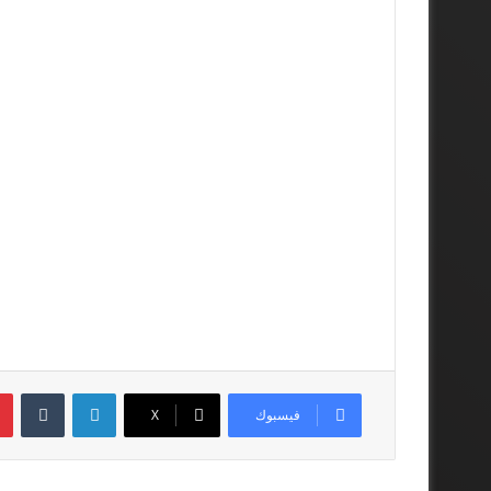
لينكدإن
فيسبوك
‫X