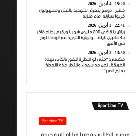
15:20 | 4 أبريل، 2026
خطير .. دومو يتعرض للتهديد بالقتل ومجهولون
خربوا سيارته أمام منزله
22:41 | 3 أبريل، 2026
زياش يتقاضى 200 مليون شهريا ويقيم بجناح فاخر
بـ4 ملايين لليلة… ونهاية التجربة مع الوداد تلوح
في الأفق
13:50 | 3 أبريل، 2026
حكيمي: “حتى لو اضطررنا للفوز بالكأس بهذه
الطريقة.. نحن جد سعداء وننتظر هذه اللحظة
بفارغ الصبر”
Sportime TV
Sportime TV
فيديو.. الطالبي: قدمنا مباراة ثانية جيدة