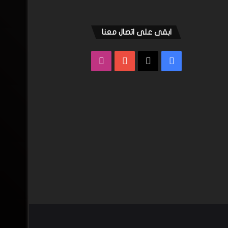
ابقى على اتصال معنا
فيسبوك
‫X
‫YouTube
انستقرام