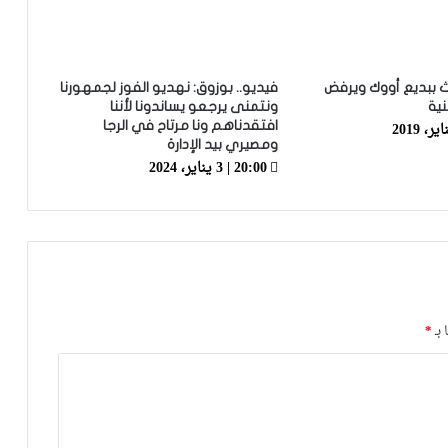
التجربة مع الوداد تلوح في الأفق
الرجاء يحتفي بمتقاعديه في مبادرة وفاء
تبرز القيم الإنسانية للنادي
ث ببديع أووك ويرفض
فيديو.. بوزوق: نهديو الفوز لجمهورنا
ية
ونتمنى يرجعو يساندونا لأننا
افتقدناهم ونا مرتاح في الرجا
الرجاء يؤجل جمعه العام ويعقد لقاء
ومصيري بيد الإدارة
تواصليا
20:00 | 3 يناير، 2024
كارتيرون يعزز طاقمه التقني بأسماء أجنبية
ويباشر مهامه مع الوداد
الرجاء يعود إلى التداريب ويبرمج ودية أمام
 بـ
*
حسنية أكادير
العصبة الاحترافية تعلن إعادة برمجة
مؤجلات البطولة بعد التوقف الدولي