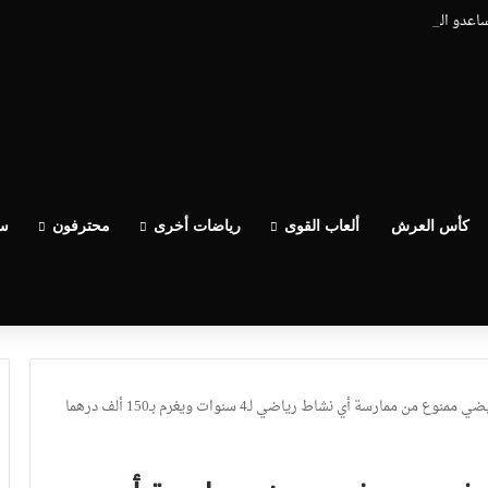
يساعدو الوداد عيط ليهم قاضي التحقيق.. دابا حتى شي واحد ما بقا باغي يعاون”
كأس العرش
ألعاب القوى
رياضات أخرى
محترفون
سب
 من ممارسة أي نشاط رياضي لـ4 سنوات ويغرم بـ150 ألف درهما