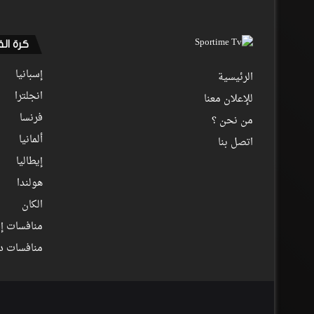
كرة ال
إسبانيا
الرئيسية
انجلترا
للإعلان معنا
فرنسا
من نحن ؟
ألمانيا
اتصل بنا
إيطاليا
هولندا
الكان
منافسات إف
منافسات د