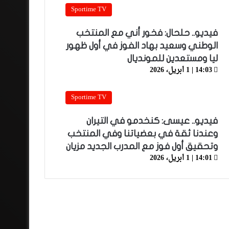
Sportime TV
فيديو.. حلحال: فخور أني مع المنتخب
الوطني وسعيد بهاد الفوز في أول ظهور
ليا ومستعدين للمونديال
14:03 | 1 أبريل، 2026
Sportime TV
فيديو.. عيسى: كنخدمو في التيران
وعندنا ثقة في بعضياتنا وفي المنتخب
وتحقيق أول فوز مع المدرب الجديد مزيان
14:01 | 1 أبريل، 2026