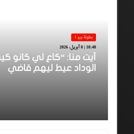
أقرأ المزيد
بطولة برو 1
18:48 | 8 أبريل، 2026
أيت منا: “كاع لي كانو كي
الوداد عيط ليهم قاضي
التحقيق.. دابا حتى شي وا
بقا باغي يعاون”