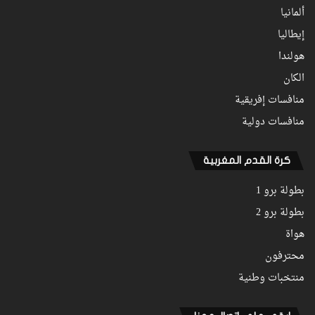
ألمانيا
إيطاليا
هولندا
الكان
منافسات إفريقية
منافسات دولية
كرة القدم المغربية
بطولة برو 1
بطولة برو 2
هواة
محترفون
منتخبات وطنية