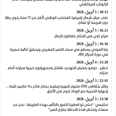
الكوكب المراكشي
18:13 | 5 أبريل، 2026
على عرش شمال إفريقيا: المنتخب الوطني لأقل من 17 سنة يتوج بطلا
دون هزيمة أو تعادل
16:21 | 5 أبريل، 2026
صراع ناري في افتتاح ماراطون الرمال
16:16 | 5 أبريل، 2026
رضا العوني يسطع في سماء التنس المغربي ويحقق ثنائية مميزة
في دورة الجزائر J60
15:20 | 4 أبريل، 2026
خطير .. دومو يتعرض للتهديد بالقتل ومجهولون خربوا سيارته أمام
منزله
22:41 | 3 أبريل، 2026
زياش يتقاضى 200 مليون شهريا ويقيم بجناح فاخر بـ4 ملايين لليلة…
ونهاية التجربة مع الوداد تلوح في الأفق
13:50 | 3 أبريل، 2026
حكيمي: “حتى لو اضطررنا للفوز بالكأس بهذه الطريقة.. نحن جد
سعداء وننتظر هذه اللحظة بفارغ الصبر”