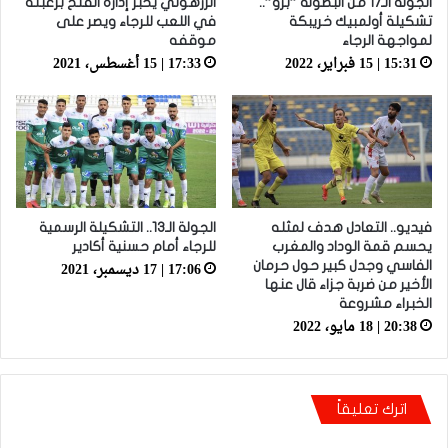
الجولة الـ17 من البطولة ”برو”..
الزرهوني يخبر إدارة الفتح برغبته
تشكيلة أولمبيك خريبكة
في اللعب للرجاء ويصر على
لمواجهة الرجاء
موقفه
15:31 | 15 فبراير، 2022
17:33 | 15 أغسطس، 2021
فيديو.. التعادل هدف لمثله
الجولة الـ13.. التشكيلة الرسمية
يحسم قمة الوداد والمغرب
للرجاء أمام حسنية أكادير
17:06 | 17 ديسمبر، 2021
الفاسي وجدل كبير حول حرمان
الأخير من ضربة جزاء قال عنها
الخبراء مشروعة
20:38 | 18 مايو، 2022
اترك تعليقاً