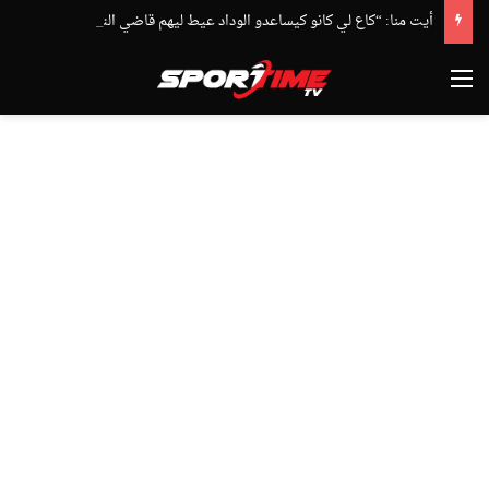
أيت منا: “كاع لي كانو كيساعدو الوداد عيط ليهم قاضي التحقيق.. دابا حتى شي واحد ما بقا باغي يعاون”
القائمة