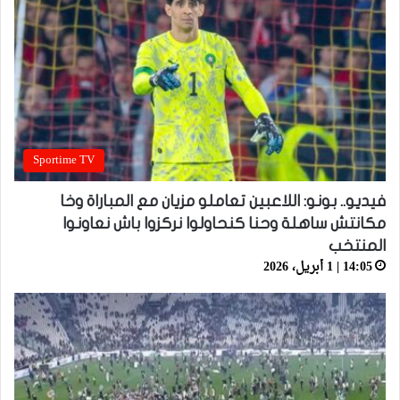
Sportime TV
فيديو.. بونو: اللاعبين تعاملو مزيان مع المباراة وخا
مكانتش ساهلة وحنا كنحاولوا نركزوا باش نعاونوا
المنتخب
14:05 | 1 أبريل، 2026