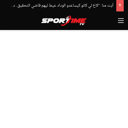
أيت منا: “كاع لي كانو كيساعدو الوداد عيط ليهم قاضي التحقيق.. دابا حتى شي واحد ما بقا باغي يعاون”
القائمة