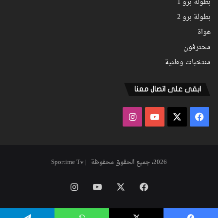
بطولة برو 1
بطولة برو 2
هواة
محترفون
منتخبات وطنية
ابقى على اتصال معنا
فيسبوك
‫X
‫YouTube
انستقرام
2026، جميع الحقوق محفوظة | Sportime Tv
فيسبوك
‫X
‫YouTube
انستقرام