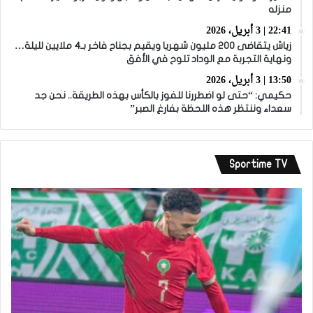
منزله
22:41 | 3 أبريل، 2026
زياش يتقاضى 200 مليون شهريا ويقيم بجناح فاخر بـ4 ملايين لليلة…
ونهاية التجربة مع الوداد تلوح في الأفق
13:50 | 3 أبريل، 2026
حكيمي: “حتى لو اضطررنا للفوز بالكأس بهذه الطريقة.. نحن جد
سعداء وننتظر هذه اللحظة بفارغ الصبر”
Sportime TV