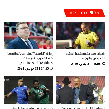
مقالات ذات صلة
أيت منا: “كاع لي كانو كيساعدو الوداد عيط ليهم
قاضي التحقيق.. دابا حتى شي واحد ما بقا باغي
يعاون”
رضوان جيد يقود قمة الدفاع
إدارة ”الزعيم” تعلن عن تعاقدها
الجديدي والرجاء
مع المدرب تشيسلاف
16:05 | 31 يناير، 2019
ميشنيفيتش خلفا لنابي
14:55 | 13 يوليو، 2024
الجولة الـ16.. الجامعة تضرب من
فيديو.. بعد صيام طويل الرجاء