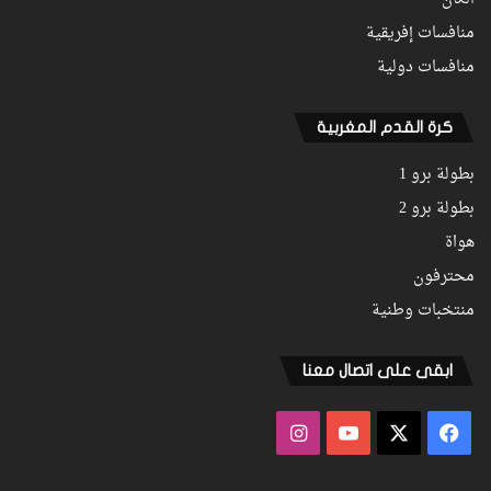
منافسات إفريقية
منافسات دولية
كرة القدم المغربية
بطولة برو 1
بطولة برو 2
هواة
محترفون
منتخبات وطنية
ابقى على اتصال معنا
فيسبوك
‫X
‫YouTube
انستقرام