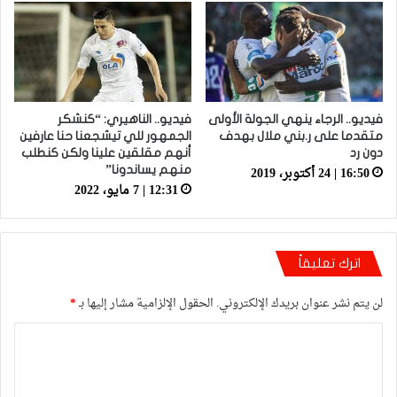
فيديو.. الرجاء ينهي الجولة الأولى
فيديو.. الناهيري: “كنشكر
متقدما على ر.بني ملال بهدف
الجمهور للي تيشجعنا حنا عارفين
دون رد
أنهم مقلقين علينا ولكن كنطلب
16:50 | 24 أكتوبر، 2019
منهم يساندونا”
12:31 | 7 مايو، 2022
اترك تعليقاً
لن يتم نشر عنوان بريدك الإلكتروني.
الحقول الإلزامية مشار إليها بـ
*
ا
ل
ت