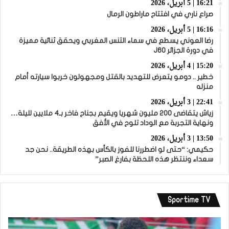
16:21 | 5 أبريل، 2026
صراع ناري في افتتاح ماراطون الرمال
16:16 | 5 أبريل، 2026
رضا العوني يسطع في سماء التنس المغربي ويحقق ثنائية مميزة
في دورة الجزائر J60
15:20 | 4 أبريل، 2026
خطير .. دومو يتعرض للتهديد بالقتل ومجهولون خربوا سيارته أمام
منزله
22:41 | 3 أبريل، 2026
زياش يتقاضى 200 مليون شهريا ويقيم بجناح فاخر بـ4 ملايين لليلة…
ونهاية التجربة مع الوداد تلوح في الأفق
13:50 | 3 أبريل، 2026
حكيمي: “حتى لو اضطررنا للفوز بالكأس بهذه الطريقة.. نحن جد
سعداء وننتظر هذه اللحظة بفارغ الصبر”
Sportime TV