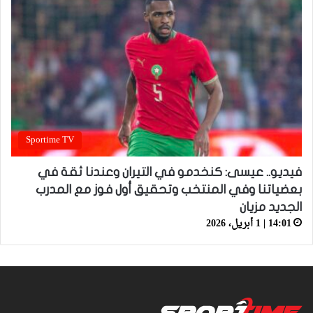
Sportime TV
فيديو.. عيسى: كنخدمو في التيران وعندنا ثقة في
بعضياتنا وفي المنتخب وتحقيق أول فوز مع المدرب
الجديد مزيان
14:01 | 1 أبريل، 2026