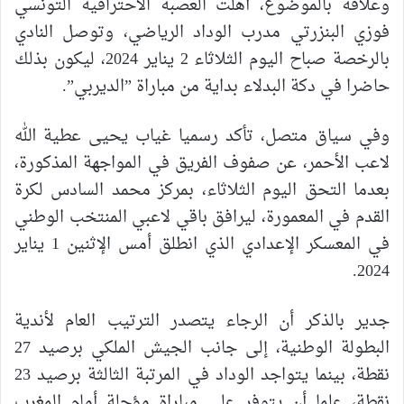
وعلاقة بالموضوع، أهلت العصبة الاحترافية التونسي
فوزي البنزرتي مدرب الوداد الرياضي، وتوصل النادي
بالرخصة صباح اليوم الثلاثاء 2 يناير 2024، ليكون بذلك
حاضرا في دكة البدلاء بداية من مباراة ”الديربي”.
وفي سياق متصل، تأكد رسميا غياب يحيى عطية الله
لاعب الأحمر، عن صفوف الفريق في المواجهة المذكورة،
بعدما التحق اليوم الثلاثاء، بمركز محمد السادس لكرة
القدم في المعمورة، ليرافق باقي لاعبي المنتخب الوطني
في المعسكر الإعدادي الذي انطلق أمس الإثنين 1 يناير
2024.
جدير بالذكر أن الرجاء يتصدر الترتيب العام لأندية
البطولة الوطنية، إلى جانب الجيش الملكي برصيد 27
نقطة، بينما يتواجد الوداد في المرتبة الثالثة برصيد 23
نقطة، علما أن يتوفر على مباراة مؤجلة أمام المغرب