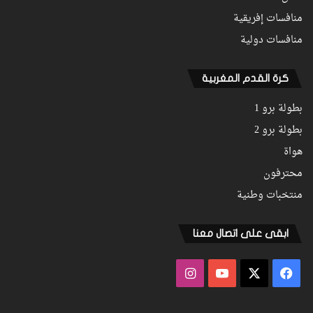
منافسات إفريقية
منافسات دولية
كرة القدم المغربية
بطولة برو 1
بطولة برو 2
هواة
محترفون
منتخبات وطنية
ابقى على اتصال معنا
فيسبوك
‫X
‫YouTube
انستقرام