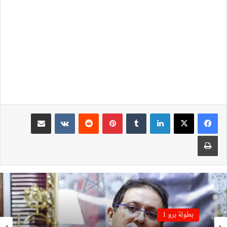
لينكدإن
بينتيريست
مشاركة عبر البريد
طباعة
بطولة برو 1