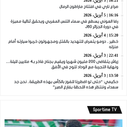
16:21 | 5 أبريل، 2026
صراع ناري في افتتاح ماراطون الرمال
16:16 | 5 أبريل، 2026
رضا العوني يسطع في سماء التنس المغربي ويحقق ثنائية مميزة
في دورة الجزائر J60
15:20 | 4 أبريل، 2026
خطير .. دومو يتعرض للتهديد بالقتل ومجهولون خربوا سيارته أمام
منزله
22:41 | 3 أبريل، 2026
زياش يتقاضى 200 مليون شهريا ويقيم بجناح فاخر بـ4 ملايين لليلة…
ونهاية التجربة مع الوداد تلوح في الأفق
13:50 | 3 أبريل، 2026
حكيمي: “حتى لو اضطررنا للفوز بالكأس بهذه الطريقة.. نحن جد
سعداء وننتظر هذه اللحظة بفارغ الصبر”
Sportime TV