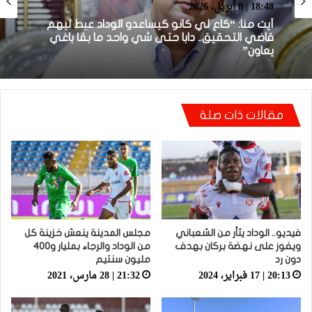
بطولة برو 1
22:23 | 6 أبريل، 2026
18:48 | 8 أبريل، 2026
توالي النتائج السلبية يلاحق الوداد الرياضي بعد
تعادل جديد أمام الدفاع الحسني الجديدي
أيت منا: “كاع لي كانو كيساعدو الوداد عيط ليهم
مقالات ذات صلة
قاضي التحقيق.. دابا حتى شي واحد ما بقا باغي
يعاون”
فيديو.. الوداد يثأر من الشعباني
مجلس المدينة ينعش خزينة كل
ويفوز على نهضة بركان بهدف
من الوداد والرجاء بمليار و400
دون رد
مليون سنتيم
20:13 | 17 فبراير، 2024
21:32 | 28 مارس، 2021