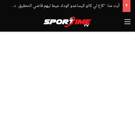
أيت منا: “كاع لي كانو كيساعدو الوداد عيط ليهم قاضي التحقيق.. دابا حتى شي واحد ما بقا باغي يعاون”
القائمة