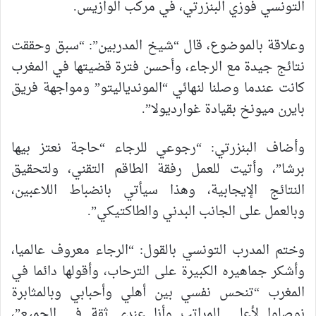
التونسي فوزي البنزرتي، في مركب الوازيس.
وعلاقة بالموضوع، قال “شيخ المدربين”: “سبق وحققت
نتائج جيدة مع الرجاء، وأحسن فترة قضيتها في المغرب
كانت عندما وصلنا لنهائي “الموندياليتو” ومواجهة فريق
بايرن ميونخ بقيادة غوارديولا”.
وأضاف البنزرتي: “رجوعي للرجاء “حاجة نعتز بيها
برشا”، وأتيت للعمل رفقة الطاقم التقني، ولتحقيق
النتائج الإيجابية، وهذا سيأتي بانضباط اللاعبين،
وبالعمل على الجانب البدني والطاكتيكي”.
وختم المدرب التونسي بالقول: “الرجاء معروف عالميا،
وأشكر جماهيره الكبيرة على الترحاب، وأقولها دائما في
المغرب “تنحس نفسي بين أهلي وأحبابي وبالمثابرة
نوصلوا لأعلى المراتب وأنا عندي ثقة في الجميع”،