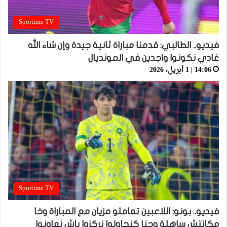
Sportime TV
فيديو.. الطالبي: قدمنا مباراة ثانية جيدة وإن شاء الله
غادي نكونوا واجدين في المونديال
14:06 | 1 أبريل، 2026
Sportime TV
فيديو.. بونو: اللاعبين تعاملو مزيان مع المباراة وخا
مكانتش ساهلة وحنا كنحاولوا نركزوا باش نعاونوا