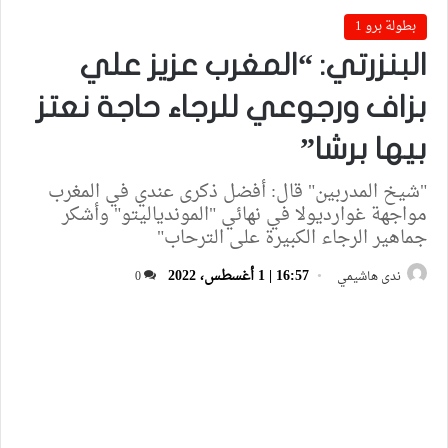
بطولة برو 1
البنزرتي: “المغرب عزيز علي
بزاف ورجوعي للرجاء حاجة نعتز
بيها برشا”
"شيخ المدربين" قال: أفضل ذكرى عندي في المغرب
مواجهة غوارديولا في نهائي "الموندياليتو" وأشكر
جماهير الرجاء الكبيرة على الترحاب"
16:57 | 1 أغسطس، 2022
ندى هاشيمي
0