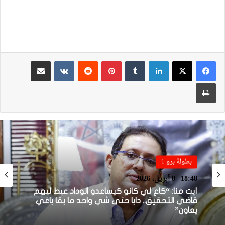
لينكدإن
بينتيريست
مشاركة عبر البريد
طباعة
بطولة برو 1
بطولة برو 1
18:48 | 8 أبريل، 2026
22:23 | 6 أبريل، 2026
أيت منا: “كاع لي كانو كيساعدو الوداد عيط ليهم