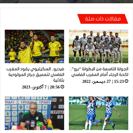
قاضي التحقيق.. دابا حتى شي واحد ما بقا باغي
يعاون”
توالي النتائج السلبية يلاحق الوداد الرياضي بعد
تعادل جديد أمام الدفاع الحسني الجديدي
مقالات ذات صلة
الجولة التاسعة من البطولة “برو”..
فيديو.. السكيتيوي يقود المغرب
لائحة الرجاء أمام المغرب الفاسي
الفاسي لتعميق جراح المولودية
15:23 | 27 ديسمبر، 2022
بثلاثية
20:56 | 7 أكتوبر، 2023