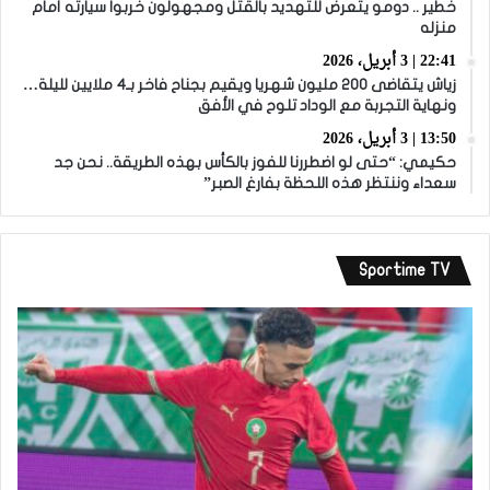
خطير .. دومو يتعرض للتهديد بالقتل ومجهولون خربوا سيارته أمام
منزله
22:41 | 3 أبريل، 2026
زياش يتقاضى 200 مليون شهريا ويقيم بجناح فاخر بـ4 ملايين لليلة…
ونهاية التجربة مع الوداد تلوح في الأفق
13:50 | 3 أبريل، 2026
حكيمي: “حتى لو اضطررنا للفوز بالكأس بهذه الطريقة.. نحن جد
سعداء وننتظر هذه اللحظة بفارغ الصبر”
Sportime TV