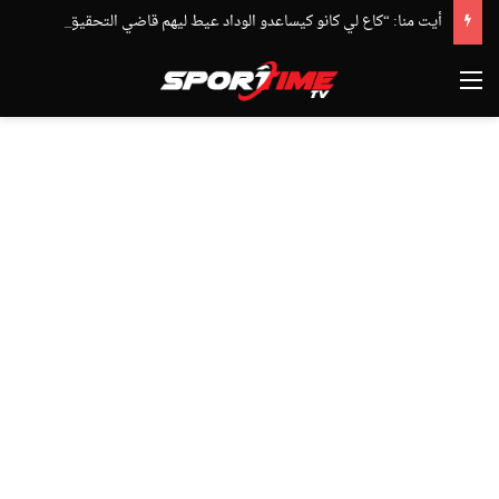
أيت منا: “كاع لي كانو كيساعدو الوداد عيط ليهم قاضي التحقيق.. دابا حتى شي واحد ما بقا باغي يعاون”
القائمة