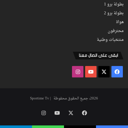
بطولة برو 1
بطولة برو 2
هواة
محترفون
منتخبات وطنية
ابقى على اتصال معنا
فيسبوك
‫X
‫YouTube
انستقرام
2026، جميع الحقوق محفوظة | Sportime Tv
فيسبوك
‫X
‫YouTube
انستقرام