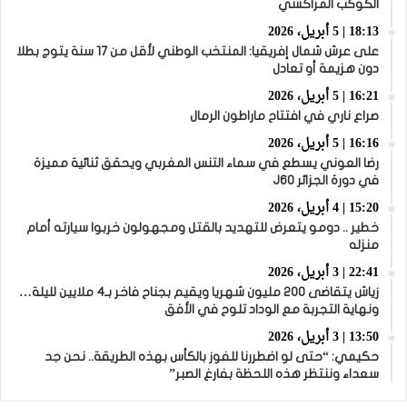
الكوكب المراكشي
18:13 | 5 أبريل، 2026
على عرش شمال إفريقيا: المنتخب الوطني لأقل من 17 سنة يتوج بطلا
دون هزيمة أو تعادل
16:21 | 5 أبريل، 2026
صراع ناري في افتتاح ماراطون الرمال
16:16 | 5 أبريل، 2026
رضا العوني يسطع في سماء التنس المغربي ويحقق ثنائية مميزة
في دورة الجزائر J60
15:20 | 4 أبريل، 2026
خطير .. دومو يتعرض للتهديد بالقتل ومجهولون خربوا سيارته أمام
منزله
22:41 | 3 أبريل، 2026
زياش يتقاضى 200 مليون شهريا ويقيم بجناح فاخر بـ4 ملايين لليلة…
ونهاية التجربة مع الوداد تلوح في الأفق
13:50 | 3 أبريل، 2026
حكيمي: “حتى لو اضطررنا للفوز بالكأس بهذه الطريقة.. نحن جد
سعداء وننتظر هذه اللحظة بفارغ الصبر”