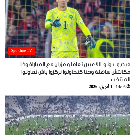
Sportime TV
فيديو.. بونو: اللاعبين تعاملو مزيان مع المباراة وخا
مكانتش ساهلة وحنا كنحاولوا نركزوا باش نعاونوا
المنتخب
14:05 | 1 أبريل، 2026