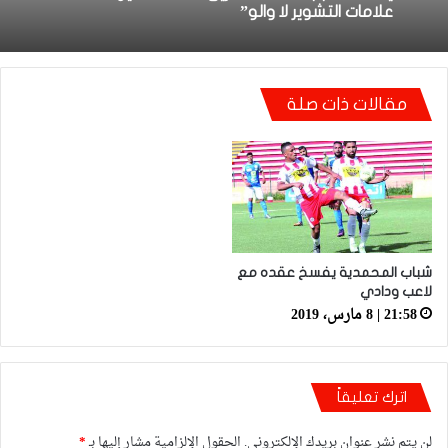
على مستوى العصب ينقلب لحفلة رقص وغناء
شعبي
فيديو.. تصريح سائق حافلة النادي القنيطري
مقالات ذات صلة
يكشف سبب الحادثة: “طريق كحلة”ماكين لا
علامات التشوير لا والو”
شباب المحمدية يفسخ عقده مع
لاعب ودادي
21:58 | 8 مارس، 2019
اترك تعليقاً
لن يتم نشر عنوان بريدك الإلكتروني.
الحقول الإلزامية مشار إليها بـ
*