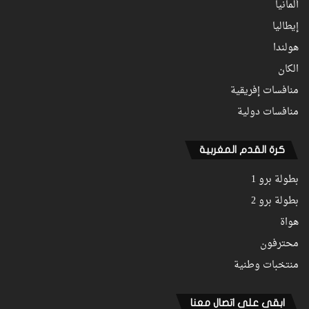
ألمانيا
إيطاليا
هولندا
الكان
منافسات إفريقية
منافسات دولية
كرة القدم المغربية
بطولة برو 1
بطولة برو 2
هواة
محترفون
منتخبات وطنية
ابقى على اتصال معنا