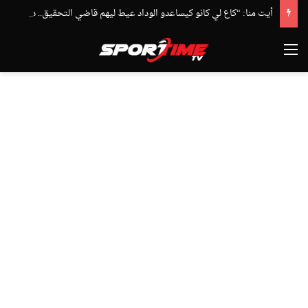
أيت منا: “كاع لي كانو كيساعدو الوداد عيط ليهم قاضي التحقيق.. دابا حتى شي واحد ما بقا باغي يعاون”
القائمة