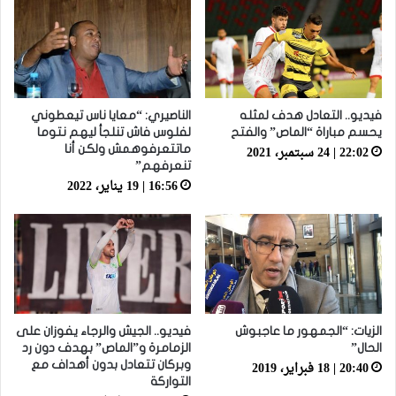
فيديو.. التعادل هدف لمثله
الناصيري: “معايا ناس تيعطوني
يحسم مباراة “الماص” والفتح
لفلوس فاش تنلجأ ليهم نتوما
22:02 | 24 سبتمبر، 2021
ماتتعرفوهمش ولكن أنا
تنعرفهم”
16:56 | 19 يناير، 2022
الزيات: “الجمهور ما عاجبوش
فيديو.. الجيش والرجاء يفوزان على
الحال”
الزمامرة و”الماص” بهدف دون رد
20:40 | 18 فبراير، 2019
وبركان تتعادل بدون أهداف مع
التواركة