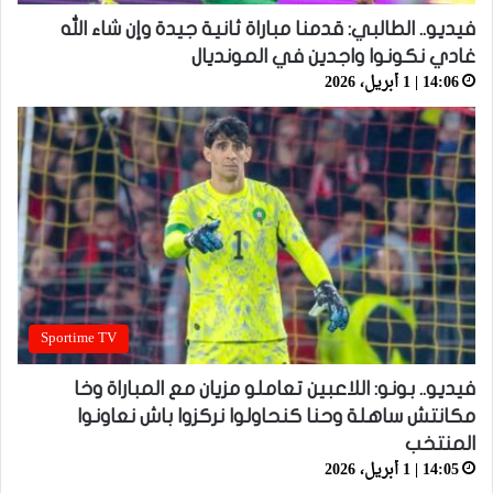
فيديو.. الطالبي: قدمنا مباراة ثانية جيدة وإن شاء الله
غادي نكونوا واجدين في المونديال
14:06 | 1 أبريل، 2026
Sportime TV
فيديو.. بونو: اللاعبين تعاملو مزيان مع المباراة وخا
مكانتش ساهلة وحنا كنحاولوا نركزوا باش نعاونوا
المنتخب
14:05 | 1 أبريل، 2026