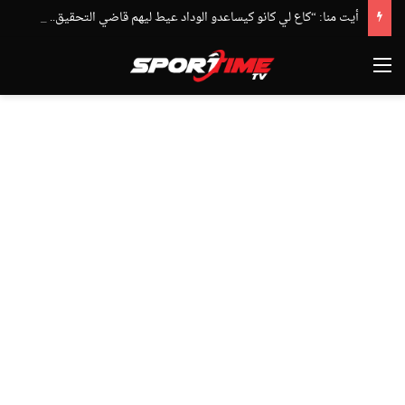
أيت منا: “كاع لي كانو كيساعدو الوداد عيط ليهم قاضي التحقيق.. دابا حتى شي واحد ما بقا باغي يعاون”
القائمة