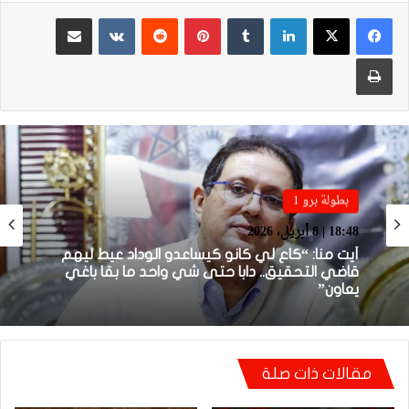
لينكدإن
بينتيريست
مشاركة عبر البريد
طباعة
بطولة برو 1
بطولة برو 1
22:23 | 6 أبريل، 2026
18:48 | 8 أبريل، 2026
توالي النتائج السلبية يلاحق الوداد الرياضي بعد
تعادل جديد أمام الدفاع الحسني الجديدي
أيت منا: “كاع لي كانو كيساعدو الوداد عيط ليهم
مقالات ذات صلة
قاضي التحقيق.. دابا حتى شي واحد ما بقا باغي
يعاون”