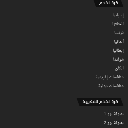
كرة القدم
إسبانيا
انجلترا
فرنسا
ألمانيا
إيطاليا
هولندا
الكان
منافسات إفريقية
منافسات دولية
كرة القدم المغربية
بطولة برو 1
بطولة برو 2