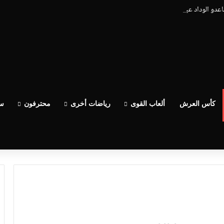
ساعدو الوداد عيط ليهم قاضي التحقيق.. دابا حتى شي واحد ما بقا باغي يعاون”
كأس العرش
ألعاب القوى
رياضات أخرى
محترفون
سب