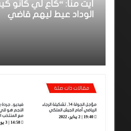
أيت منا: “كاع لي كانو كي
الوداد عيط ليهم قاضي
التحقيق.. دابا حتى شي وا
بقا باغي يعاون”
مقالات ذات صلة
مؤجل الجولة 14.. تشكيلة الرجاء
فيديو.. جردة
الرياضي أمام الجيش الملكي
19:40 | 2 يناير، 2022
مع المنتخب ا
14:58 | 3 يوليو، 2021