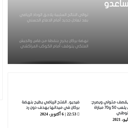
ساعدو
توالي النتائج السلبية يلاحق الوداد الرياضي
بعد تعادل جديد أمام الدفاع الحسني
حد ما
الجديدي
نهضة بركان يخرج بنقطة من فاس والجيش
الملكي يتوقف أمام الكوكب المراكشي
زياش يتقاضى 200 مليون شهريا ويقيم
بجناح فاخر بـ4 ملايين لليلة… ونهاية
التجربة مع الوداد تلوح في الأفق
الرجاء يحتفي بمتقاعديه في مبادرة وفاء
تبرز القيم الإنسانية للنادي
 يقصف متولي ويصرح:
فيديو.. الفتح الرياضي يطيح بنهضة
النجم هو للي يلعب 50 و70 مباراة
بركان في ميدانها بهدف دون رد
22:53 | 6 أكتوبر، 2024
لوطني
الرجاء يؤجل جمعه العام ويعقد لقاء
تواصليا