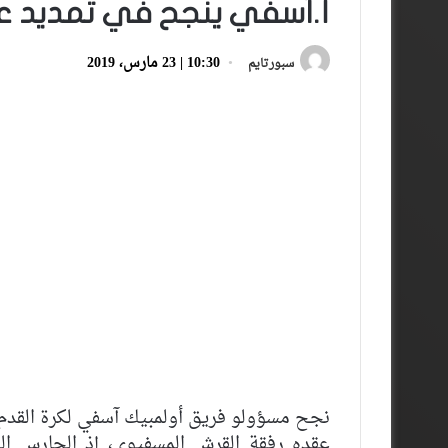
أ.آسفي ينجح في تمديد عق
10:30 | 23 مارس، 2019
سبورتايم
نجح مسؤولو فريق أولمبيك آسفي لكرة القدم
عقده رفقة القرش المسفيوي، إذ الحارس الل