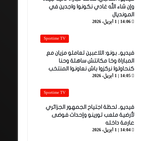
وإن شاء الله غادي نكونوا واجدين في
المونديال
14:06 | 1 أبريل، 2026
Sportime TV
فيديو.. بونو: اللاعبين تعاملو مزيان مع
المباراة وخا مكانتش ساهلة وحنا
كنحاولوا نركزوا باش نعاونوا المنتخب
14:05 | 1 أبريل، 2026
Sportime TV
فيديو.. لحظة اجتياح الجمهور الجزائري
لأرضية ملعب تورينو وإحداث فوضى
عارمة داخله
14:04 | 1 أبريل، 2026