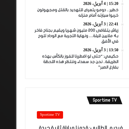
15:20 | 4 أبريل، 2026
خطير .. دومو يتعرض للتهديد بالقتل ومجهولون
خربوا سيارته أمام منزله
22:41 | 3 أبريل، 2026
زياش يتقاضى 200 مليون شهريا ويقيم بجناح فاخر
بـ4 ملايين لليلة… ونهاية التجربة مع الوداد تلوح
في الأفق
13:50 | 3 أبريل، 2026
حكيمي: “حتى لو اضطررنا للفوز بالكأس بهذه
الطريقة.. نحن جد سعداء وننتظر هذه اللحظة
بفارغ الصبر”
Sportime TV
Sportime TV
فيديو.. الطالبي: قدمنا مباراة ثانية جيدة