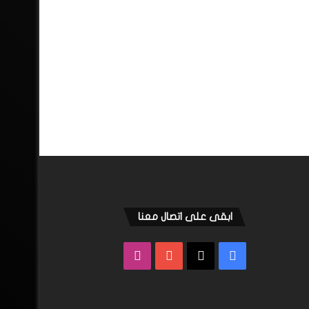
ابقى على اتصال معنا
فيسبوك
‫X
‫YouTube
انستقرام