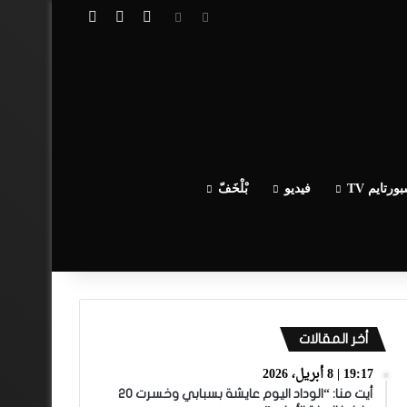
تسجيل الدخول
مقال عشوائي
إضافة عمود جا
ورتايم TV
فيديو
بْلْخَفّ
أخر المقالات
19:17 | 8 أبريل، 2026
أيت منا: “الوداد اليوم عايشة بسبابي وخسرت 20