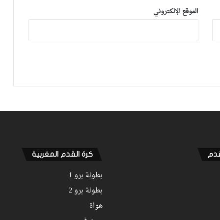
ما بقا باغي يعاون”
الموقع الإلكتروني
توالي النتائج السلبية يلاحق الوداد الرياضي
بعد تعادل جديد أمام الدفاع الحسني
الجديدي
نهضة بركان يخرج بنقطة من فاس والجيش
الملكي يتوقف أمام الكوكب المراكشي
زياش يتقاضى 200 مليون شهريا ويقيم
بجناح فاخر بـ4 ملايين لليلة… ونهاية
التجربة مع الوداد تلوح في الأفق
قدم
كرة القدم المغربية
بطولة برو 1
بطولة برو 2
هواة