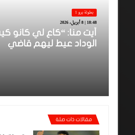
بطولة برو 1
18:48 | 8 أبريل، 2026
أيت منا: “كاع لي كانو كي
الوداد عيط ليهم قاضي
التحقيق.. دابا حتى شي وا
بقا باغي يعاون”
مقالات ذات صلة