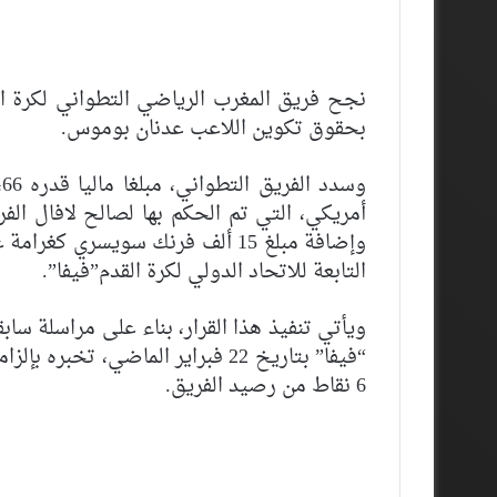
نجح فريق المغرب الرياضي التطواني لكرة ال
بحقوق تكوين اللاعب عدنان بوموس.
وإضافة مبلغ 15 ألف فرنك سويسري ك
التابعة للاتحاد الدولي لكرة القدم”فيفا”.
ويأتي تنفيذ هذا القرار، بناء على مراسلة ساب
6 نقاط من رصيد الفريق.