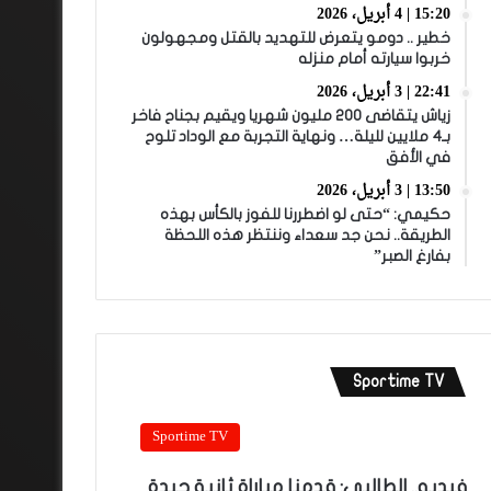
15:20 | 4 أبريل، 2026
خطير .. دومو يتعرض للتهديد بالقتل ومجهولون
خربوا سيارته أمام منزله
22:41 | 3 أبريل، 2026
زياش يتقاضى 200 مليون شهريا ويقيم بجناح فاخر
بـ4 ملايين لليلة… ونهاية التجربة مع الوداد تلوح
في الأفق
13:50 | 3 أبريل، 2026
حكيمي: “حتى لو اضطررنا للفوز بالكأس بهذه
الطريقة.. نحن جد سعداء وننتظر هذه اللحظة
بفارغ الصبر”
Sportime TV
Sportime TV
فيديو.. الطالبي: قدمنا مباراة ثانية جيدة