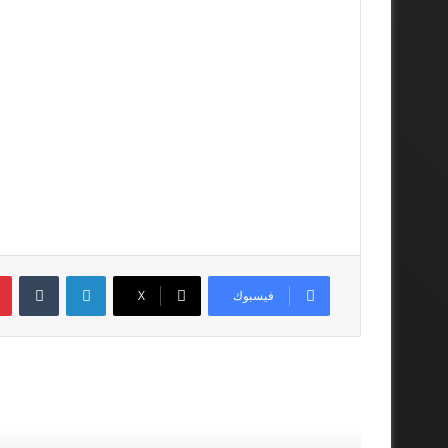
لينكدإن
فيسبوك
‫X
أقرأ المزيد