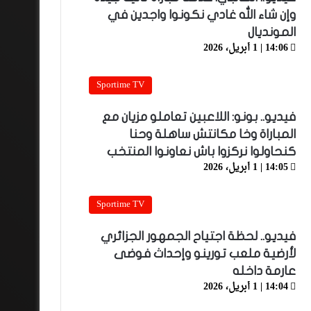
وإن شاء الله غادي نكونوا واجدين في
المونديال
14:06 | 1 أبريل، 2026
Sportime TV
فيديو.. بونو: اللاعبين تعاملو مزيان مع
المباراة وخا مكانتش ساهلة وحنا
كنحاولوا نركزوا باش نعاونوا المنتخب
14:05 | 1 أبريل، 2026
Sportime TV
فيديو.. لحظة اجتياح الجمهور الجزائري
لأرضية ملعب تورينو وإحداث فوضى
عارمة داخله
14:04 | 1 أبريل، 2026