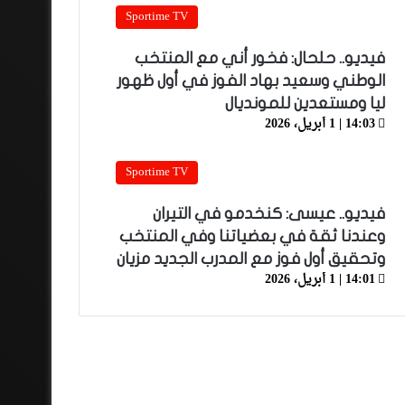
Sportime TV
فيديو.. حلحال: فخور أني مع المنتخب
الوطني وسعيد بهاد الفوز في أول ظهور
ليا ومستعدين للمونديال
14:03 | 1 أبريل، 2026
Sportime TV
فيديو.. عيسى: كنخدمو في التيران
وعندنا ثقة في بعضياتنا وفي المنتخب
وتحقيق أول فوز مع المدرب الجديد مزيان
14:01 | 1 أبريل، 2026