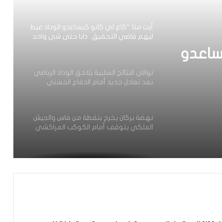
أيت منا: “كاع لي كانو كيساعدو الوداد عيط
ليهم قاضي التحقيق.. دابا حتى شي واحد
ما بقا باغي يعاون”
ساعدو
توالي النتائج السلبية يلاحق الوداد الرياضي
بعد تعادل جديد أمام الدفاع الحسني
حد ما
الجديدي
نهضة بركان يخرج بنقطة من فاس والجيش
الملكي يتوقف أمام الكوكب المراكشي
زياش يتقاضى 200 مليون شهريا ويقيم
بجناح فاخر بـ4 ملايين لليلة… ونهاية
التجربة مع الوداد تلوح في الأفق
الرجاء يحتفي بمتقاعديه في مبادرة وفاء
تبرز القيم الإنسانية للنادي