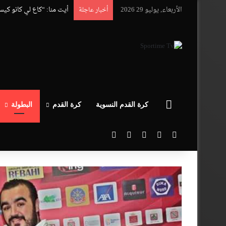
الأربعاء, يوليو 29 2026
أيت منا: “كاع لي كانو كي
أخبار عاجلة
الرئيسية
كرة القدم النسوية
كرة القدم
البطولة
‫X
فيسبوك
‫YouTube
انستقرام
بحث عن