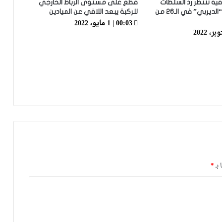
فية تنتظر رد السلطات
قطع على مستوى الرباط الخارجي
الأمنية لإجراء “الديربي” في الـ26 من
للركبة يبعد اللافي عن الميادين
00:03 | 1 مايو، 2022
الرجاء يؤجل جمعه العام ويعقد لقاء
تواصليا
كارتيرون يعزز طاقمه التقني بأسماء أجنبية
ويباشر مهامه مع الوداد
الرجاء يعود إلى التداريب ويبرمج ودية أمام
حسنية أكادير
 بـ
*
العصبة الاحترافية تعلن إعادة برمجة
مؤجلات البطولة بعد التوقف الدولي
أيت منا: “الوداد اليوم عايشة بسبابي
وخسرت 20 مليار فالسنة الأولى”