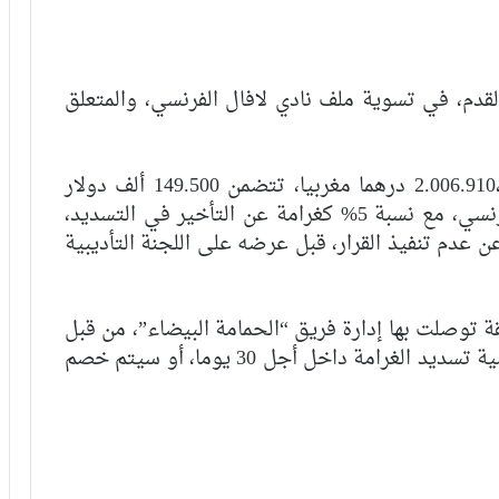
قدم، في تسوية ملف نادي لافال الفرنسي، والمتعلق
وسدد الفريق التطواني، مبلغا ماليا قدره 2.006.910،66 درهما مغربيا، تتضمن 149.500 ألف دولار
أمريكي، التي تم الحكم بها لصالح لافال الفرنسي، مع نسبة 5% كغرامة عن التأخير في التسديد،
غرامة عن عدم تنفيذ القرار، قبل عرضه على اللجنة التأديبية
قة توصلت بها إدارة فريق “الحمامة البيضاء”، من قبل
“فيفا” بتاريخ 22 فبراير الماضي، تخبره بإلزامية تسديد الغرامة داخل أجل 30 يوما، أو سيتم خصم
الرجاء يحتفي بمتقاعديه في مبادرة وفاء
تبرز القيم الإنسانية للنادي