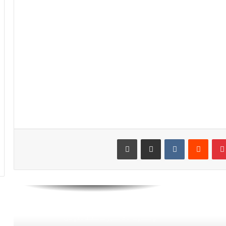
الرجاء يؤجل جمعه العام ويعقد لقاء
تواصليا
كارتيرون يعزز طاقمه التقني بأسماء أجنبية
ويباشر مهامه مع الوداد
الرجاء يعود إلى التداريب ويبرمج ودية أمام
حسنية أكادير
بينتيريست
مشاركة عبر البريد
طباعة
العصبة الاحترافية تعلن إعادة برمجة
مؤجلات البطولة بعد التوقف الدولي
أيت منا: “الوداد اليوم عايشة بسبابي
وخسرت 20 مليار فالسنة الأولى”