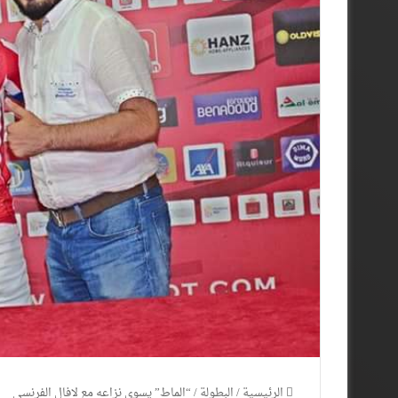
الرئيسية
/
البطولة
/
“الماط” يسوي نزاعه مع لافال الفرنسي