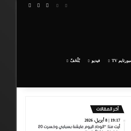
تسجيل الدخول
مقال عشوائي
إضافة عمود جا
ورتايم TV
فيديو
بْلْخَفّ
أخر المقالات
19:17 | 8 أبريل، 2026
أيت منا: “الوداد اليوم عايشة بسبابي وخسرت 20