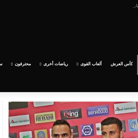
ساعدو الوداد عيط ليهم قاضي التحقيق.. دابا حتى شي واحد ما بقا باغي يعاون”
كأس العرش
ألعاب القوى
رياضات أخرى
محترفون
سب