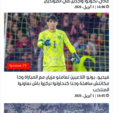
غادي نكونوا واجدين في المونديال
14:06 | 1 أبريل، 2026
Sportime TV
فيديو.. بونو: اللاعبين تعاملو مزيان مع المباراة وخا
مكانتش ساهلة وحنا كنحاولوا نركزوا باش نعاونوا
المنتخب
14:05 | 1 أبريل، 2026