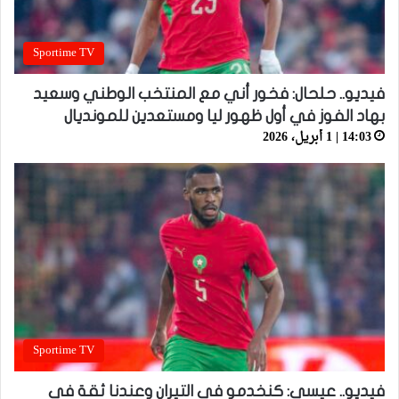
Sportime TV
فيديو.. حلحال: فخور أني مع المنتخب الوطني وسعيد
بهاد الفوز في أول ظهور ليا ومستعدين للمونديال
14:03 | 1 أبريل، 2026
Sportime TV
فيديو.. عيسى: كنخدمو في التيران وعندنا ثقة في