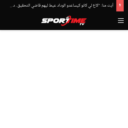
أيت منا: “كاع لي كانو كيساعدو الوداد عيط ليهم قاضي التحقيق.. دابا حتى شي واحد ما بقا باغي يعاون”
القائمة