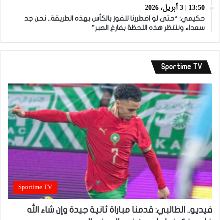
13:50 | 3 أبريل، 2026
حكيمي: “حتى لو اضطررنا للفوز بالكأس بهذه الطريقة.. نحن جد
سعداء وننتظر هذه اللحظة بفارغ الصبر”
Sportime TV
Sportime TV
فيديو.. الطالبي: قدمنا مباراة ثانية جيدة وإن شاء الله