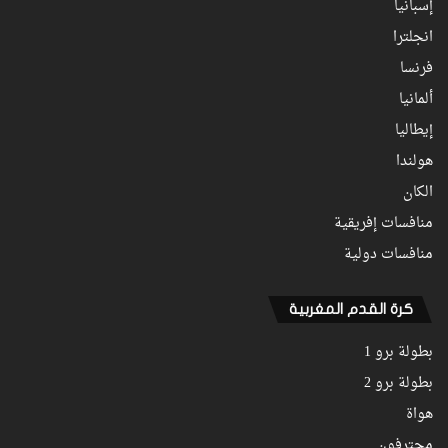
إسبانيا
انجلترا
فرنسا
ألمانيا
إيطاليا
هولندا
الكان
منافسات إفريقية
منافسات دولية
كرة القدم المغربية
بطولة برو 1
بطولة برو 2
هواة
محترفون