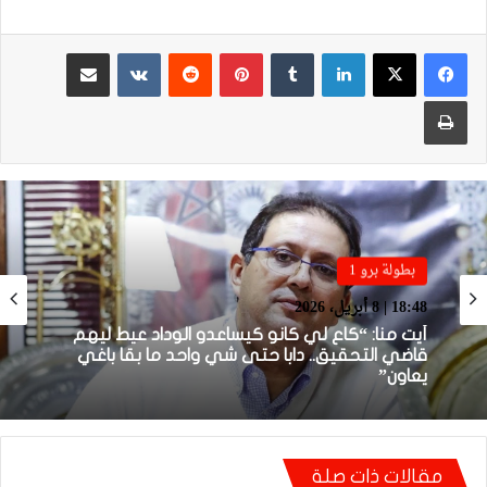
لينكدإن
بينتيريست
مشاركة عبر البريد
طباعة
بطولة برو 1
بطولة برو 1
22:23 | 6 أبريل، 2026
18:48 | 8 أبريل، 2026
توالي النتائج السلبية يلاحق الوداد الرياضي بعد
تعادل جديد أمام الدفاع الحسني الجديدي
أيت منا: “كاع لي كانو كيساعدو الوداد عيط ليهم
مقالات ذات صلة
قاضي التحقيق.. دابا حتى شي واحد ما بقا باغي