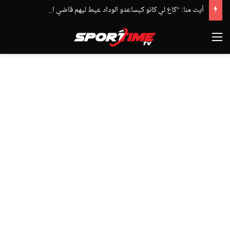
أيت منا: “كاع لي كانو كيساعدو الوداد عيط ليهم قاضي التحقيق.. دابا حتى شي واحد ما بقا باغي يعاون”
القائمة