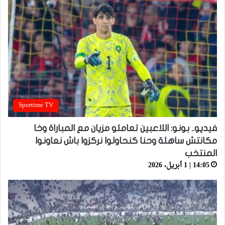
Sportime TV
فيديو.. بونو: اللاعبين تعاملو مزيان مع المباراة وخا
مكانتش ساهلة وحنا كنحاولوا نركزوا باش نعاونوا
المنتخب
14:05 | 1 أبريل، 2026