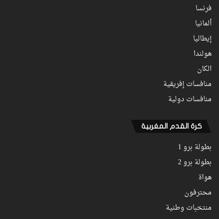
فرنسا
ألمانيا
إيطاليا
هولندا
الكان
منافسات إفريقية
منافسات دولية
كرة القدم المغربية
بطولة برو 1
بطولة برو 2
هواة
محترفون
منتخبات وطنية