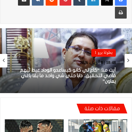
طباعة
بطولة برو 1
بطولة برو 1
18:48 | 8 أبريل، 2026
22:23 | 6 أبريل، 2026
أيت منا: “كاع لي كانو كيساعدو الوداد عيط ليهم
قاضي التحقيق.. دابا حتى شي واحد ما بقا باغي
توالي النتائج السلبية يلاحق الوداد الرياضي بعد
يعاون”
تعادل جديد أمام الدفاع الحسني الجديدي
مقالات ذات صلة