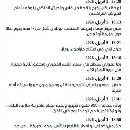
22:20 | 5 أبريل، 2026
نهضة بركان يخرج بنقطة من فاس والجيش الملكي يتوقف أمام
الكوكب المراكشي
18:13 | 5 أبريل، 2026
على عرش شمال إفريقيا: المنتخب الوطني لأقل من 17 سنة يتوج بطلا
دون هزيمة أو تعادل
16:21 | 5 أبريل، 2026
صراع ناري في افتتاح ماراطون الرمال
16:16 | 5 أبريل، 2026
رضا العوني يسطع في سماء التنس المغربي ويحقق ثنائية مميزة
في دورة الجزائر J60
15:20 | 4 أبريل، 2026
خطير .. دومو يتعرض للتهديد بالقتل ومجهولون خربوا سيارته أمام
منزله
22:41 | 3 أبريل، 2026
زياش يتقاضى 200 مليون شهريا ويقيم بجناح فاخر بـ4 ملايين لليلة…
ونهاية التجربة مع الوداد تلوح في الأفق
13:50 | 3 أبريل، 2026
حكيمي: “حتى لو اضطررنا للفوز بالكأس بهذه الطريقة.. نحن جد