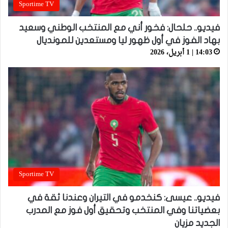
Sportime TV
فيديو.. حلحال: فخور أني مع المنتخب الوطني وسعيد
بهاد الفوز في أول ظهور ليا ومستعدين للمونديال
14:03 | 1 أبريل، 2026
Sportime TV
فيديو.. عيسى: كنخدمو في التيران وعندنا ثقة في
بعضياتنا وفي المنتخب وتحقيق أول فوز مع المدرب
الجديد مزيان