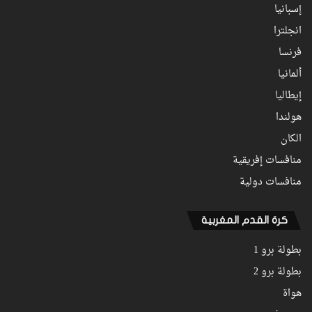
إسبانيا
انجلترا
فرنسا
ألمانيا
إيطاليا
هولندا
الكان
منافسات إفريقية
منافسات دولية
كرة القدم المغربية
بطولة برو 1
بطولة برو 2
هواة