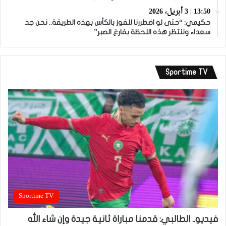
13:50 | 3 أبريل، 2026
حكيمي: “حتى لو اضطررنا للفوز بالكأس بهذه الطريقة.. نحن جد
سعداء وننتظر هذه اللحظة بفارغ الصبر”
Sportime TV
Sportime TV
فيديو.. الطالبي: قدمنا مباراة ثانية جيدة وإن شاء الله