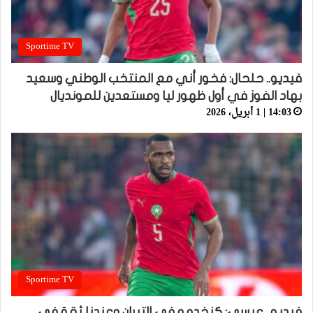
Sportime TV
فيديو.. حلحال: فخور أني مع المنتخب الوطني وسعيد
بهاد الفوز في أول ظهور ليا ومستعدين للمونديال
14:03 | 1 أبريل، 2026
Sportime TV
فيديو.. عيسى: كنخدمو في التيران وعندنا ثقة في