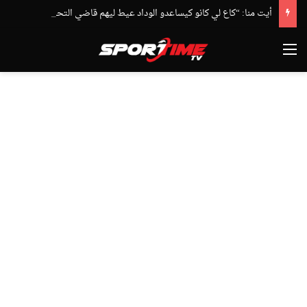
أيت منا: “كاع لي كانو كيساعدو الوداد عيط ليهم قاضي التحقيق.. دابا حتى شي واحد ما بقا باغي يعاون”
القائمة