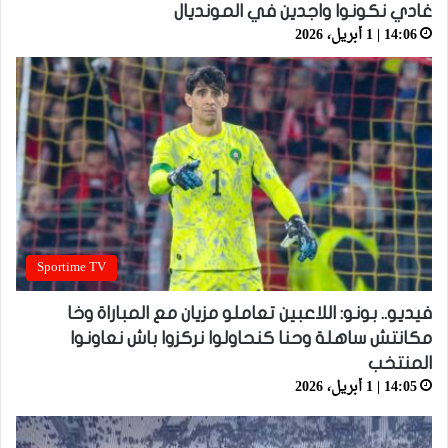
غادي نكونوا واجدين في المونديال
14:06 | 1 أبريل، 2026
Sportime TV
فيديو.. بونو: اللاعبين تعاملو مزيان مع المباراة وخا
مكانتش ساهلة وحنا كنحاولوا نركزوا باش نعاونوا
المنتخب
14:05 | 1 أبريل، 2026