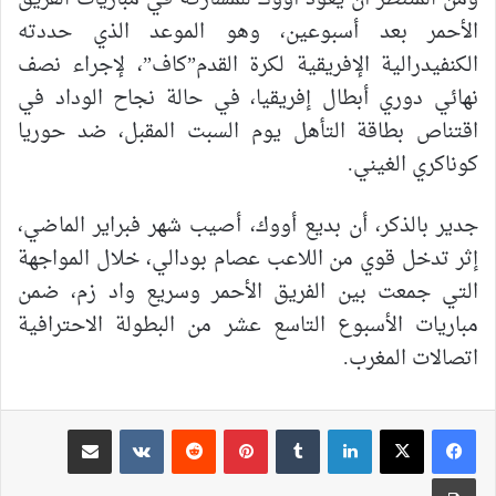
الأحمر بعد أسبوعين، وهو الموعد الذي حددته
الكنفيدرالية الإفريقية لكرة القدم”كاف”، لإجراء نصف
نهائي دوري أبطال إفريقيا، في حالة نجاح الوداد في
اقتناص بطاقة التأهل يوم السبت المقبل، ضد حوريا
كوناكري الغيني.
جدير بالذكر، أن بديع أووك، أصيب شهر فبراير الماضي،
إثر تدخل قوي من اللاعب عصام بودالي، خلال المواجهة
التي جمعت بين الفريق الأحمر وسريع واد زم، ضمن
مباريات الأسبوع التاسع عشر من البطولة الاحترافية
اتصالات المغرب.
لينكدإن
بينتيريست
مشاركة عبر البريد
طباعة