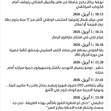
نهضة بركان يخرج بنقطة من فاس والجيش الملكي يتوقف أمام
الكوكب المراكشي
18:13 | 5 أبريل، 2026
على عرش شمال إفريقيا: المنتخب الوطني لأقل من 17 سنة يتوج بطلا
دون هزيمة أو تعادل
16:21 | 5 أبريل، 2026
صراع ناري في افتتاح ماراطون الرمال
16:16 | 5 أبريل، 2026
رضا العوني يسطع في سماء التنس المغربي ويحقق ثنائية مميزة
في دورة الجزائر J60
15:20 | 4 أبريل، 2026
خطير .. دومو يتعرض للتهديد بالقتل ومجهولون خربوا سيارته أمام
منزله
22:41 | 3 أبريل، 2026
زياش يتقاضى 200 مليون شهريا ويقيم بجناح فاخر بـ4 ملايين لليلة…
ونهاية التجربة مع الوداد تلوح في الأفق
13:50 | 3 أبريل، 2026
حكيمي: “حتى لو اضطررنا للفوز بالكأس بهذه الطريقة.. نحن جد
سعداء وننتظر هذه اللحظة بفارغ الصبر”