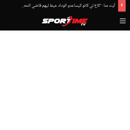
أيت منا: “كاع لي كانو كيساعدو الوداد عيط ليهم قاضي التحقيق.. دابا حتى شي واحد ما بقا باغي يعاون”
القائمة