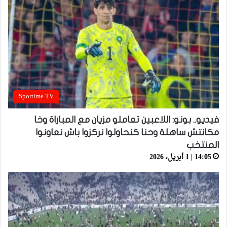
Sportime TV
فيديو.. بونو: اللاعبين تعاملو مزيان مع المباراة وخا
مكانتش ساهلة وحنا كنحاولوا نركزوا باش نعاونوا
المنتخب
14:05 | 1 أبريل، 2026