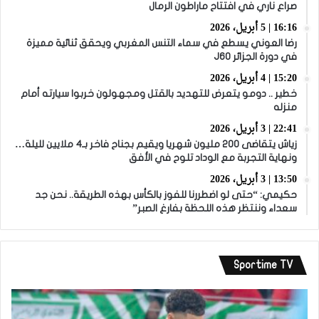
صراع ناري في افتتاح ماراطون الرمال
16:16 | 5 أبريل، 2026
رضا العوني يسطع في سماء التنس المغربي ويحقق ثنائية مميزة
في دورة الجزائر J60
15:20 | 4 أبريل، 2026
خطير .. دومو يتعرض للتهديد بالقتل ومجهولون خربوا سيارته أمام
منزله
22:41 | 3 أبريل، 2026
زياش يتقاضى 200 مليون شهريا ويقيم بجناح فاخر بـ4 ملايين لليلة…
ونهاية التجربة مع الوداد تلوح في الأفق
13:50 | 3 أبريل، 2026
حكيمي: “حتى لو اضطررنا للفوز بالكأس بهذه الطريقة.. نحن جد
سعداء وننتظر هذه اللحظة بفارغ الصبر”
Sportime TV