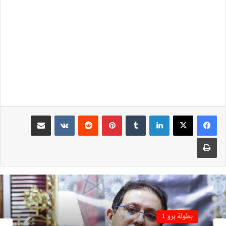
لينكدإن
بينتيريست
مشاركة عبر البريد
طباعة
بطولة برو 1