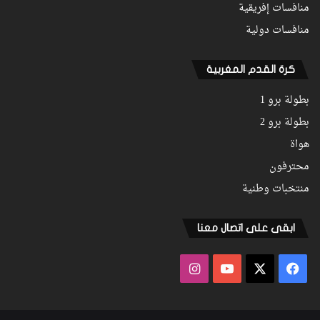
منافسات إفريقية
منافسات دولية
كرة القدم المغربية
بطولة برو 1
بطولة برو 2
هواة
محترفون
منتخبات وطنية
ابقى على اتصال معنا
فيسبوك
‫X
‫YouTube
انستقرام