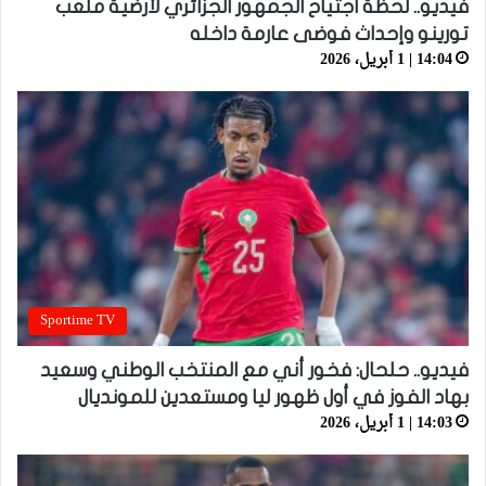
فيديو.. لحظة اجتياح الجمهور الجزائري لأرضية ملعب
تورينو وإحداث فوضى عارمة داخله
14:04 | 1 أبريل، 2026
Sportime TV
فيديو.. حلحال: فخور أني مع المنتخب الوطني وسعيد
بهاد الفوز في أول ظهور ليا ومستعدين للمونديال
14:03 | 1 أبريل، 2026