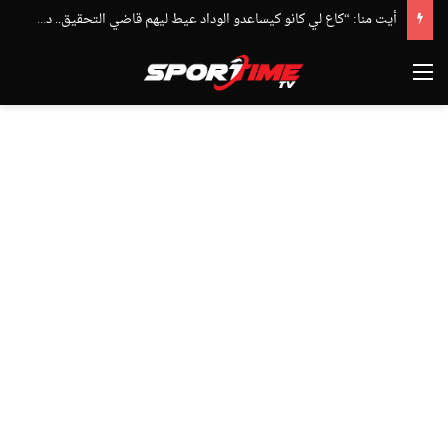
أيت منا: “كاع لي كانو كيساعدو الوداد عيط ليهم قاضي التحقيق.. دابا حتى شي واحد ما بقا باغي يعاون”
القائمة