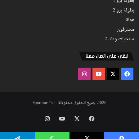
بطولة برو 1
بطولة برو 2
هواة
محترفون
منتخبات وطنية
ابقى على اتصال معنا
فيسبوك
‫X
‫YouTube
انستقرام
2026، جميع الحقوق محفوظة | Sportime Tv
فيسبوك
‫X
‫YouTube
انستقرام