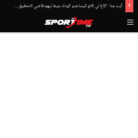
أيت منا: “كاع لي كانو كيساعدو الوداد عيط ليهم قاضي التحقيق.. دابا حتى شي واحد ما بقا باغي يعاون”
القائمة