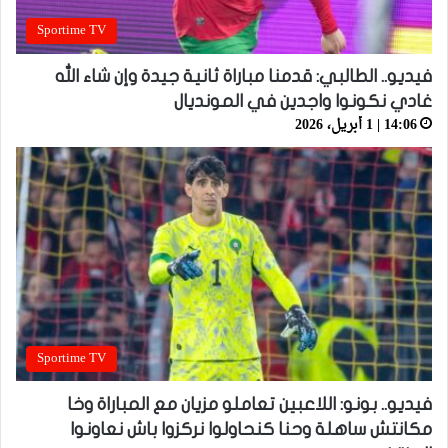
Sportime TV
فيديو.. الطالبي: قدمنا مباراة ثانية جيدة وإن شاء الله
غادي نكونوا واجدين في المونديال
14:06 | 1 أبريل، 2026
Sportime TV
فيديو.. بونو: اللاعبين تعاملو مزيان مع المباراة وخا
مكانتش ساهلة وحنا كنحاولوا نركزوا باش نعاونوا