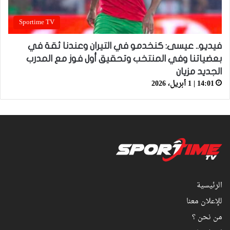
Sportime TV
فيديو.. عيسى: كنخدمو في التيران وعندنا ثقة في
بعضياتنا وفي المنتخب وتحقيق أول فوز مع المدرب
الجديد مزيان
14:01 | 1 أبريل، 2026
الرئيسية
للإعلان معنا
من نحن ؟