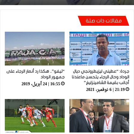
تعادل جديد أمام الدفاع الحسني الجديدي
أيت منا: “كاع لي كانو كيساعدو الوداد عيط ليهم
قاضي التحقيق.. دابا حتى شي واحد ما بقا باغي
مقالات ذات صلة
يعاون”
جردة: “عطيني ليزيطرونجي ديال
“تيفو”.. هكذا رد أنصار الرجاء على
الوداد وحال الرجاء يتحسن ماعندنا
جمهور الوداد
16:55 | 24 أبريل، 2019
أجانب بقيمة الشامينزليغ”
21:19 | 6 نوفمبر، 2021