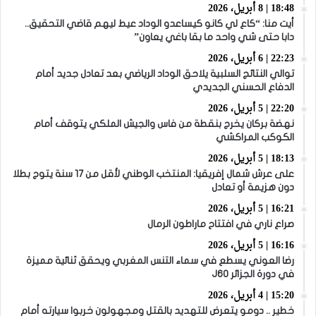
18:48 | 8 أبريل، 2026
أيت منا: “كاع لي كانو كيساعدو الوداد عيط ليهم قاضي التحقيق..
دابا حتى شي واحد ما بقا باغي يعاون”
22:23 | 6 أبريل، 2026
توالي النتائج السلبية يلاحق الوداد الرياضي بعد تعادل جديد أمام
الدفاع الحسني الجديدي
22:20 | 5 أبريل، 2026
نهضة بركان يخرج بنقطة من فاس والجيش الملكي يتوقف أمام
الكوكب المراكشي
18:13 | 5 أبريل، 2026
على عرش شمال إفريقيا: المنتخب الوطني لأقل من 17 سنة يتوج بطلا
دون هزيمة أو تعادل
16:21 | 5 أبريل، 2026
صراع ناري في افتتاح ماراطون الرمال
16:16 | 5 أبريل، 2026
رضا العوني يسطع في سماء التنس المغربي ويحقق ثنائية مميزة
في دورة الجزائر J60
15:20 | 4 أبريل، 2026
خطير .. دومو يتعرض للتهديد بالقتل ومجهولون خربوا سيارته أمام