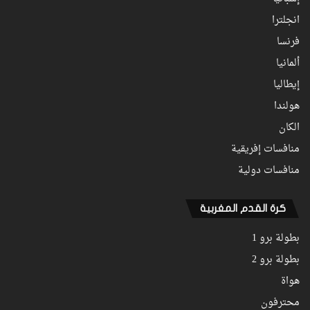
انجلترا
فرنسا
ألمانيا
إيطاليا
هولندا
الكان
منافسات إفريقية
منافسات دولية
كرة القدم المغربية
بطولة برو 1
بطولة برو 2
هواة
محترفون