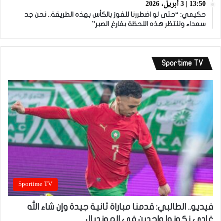
13:50 | 3 أبريل، 2026
حكيمي: “حتى لو اضطررنا للفوز بالكأس بهذه الطريقة.. نحن جد
سعداء وننتظر هذه اللحظة بفارغ الصبر”
Sportime TV
Sportime TV
فيديو.. الطالبي: قدمنا مباراة ثانية جيدة وإن شاء الله
غادي نكونوا واجدين في المونديال