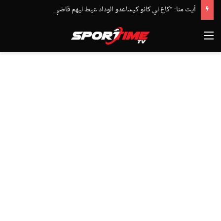
أيت منا: “كاع لي كانو كيساعدو الوداد عيط ليهم قاضي التحقيق.. دابا حتى شي واحد ما بقا باغي يعاون”
القائمة