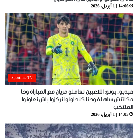
14:06 | 1 أبريل، 2026
Sportime TV
فيديو.. بونو: اللاعبين تعاملو مزيان مع المباراة وخا
مكانتش ساهلة وحنا كنحاولوا نركزوا باش نعاونوا
المنتخب
14:05 | 1 أبريل، 2026