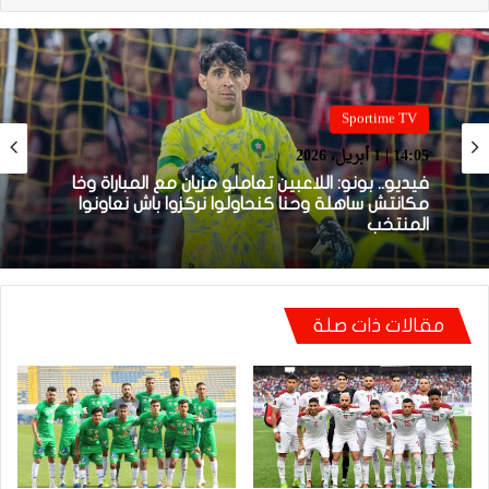
Sportime TV
Sportime TV
14:04 | 1 أبريل، 2026
14:05 | 1 أبريل، 2026
فيديو.. لحظة اجتياح الجمهور الجزائري لأرضية
ملعب تورينو وإحداث فوضى عارمة داخله
فيديو.. بونو: اللاعبين تعاملو مزيان مع المباراة وخا
مقالات ذات صلة
مكانتش ساهلة وحنا كنحاولوا نركزوا باش نعاونوا
المنتخب