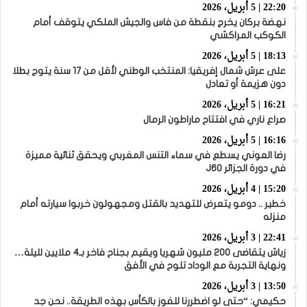
22:20 | 5 أبريل، 2026
نهضة بركان يخرج بنقطة من فاس والجيش الملكي يتوقف أمام
الكوكب المراكشي
18:13 | 5 أبريل، 2026
على عرش شمال إفريقيا: المنتخب الوطني لأقل من 17 سنة يتوج بطلا
دون هزيمة أو تعادل
16:21 | 5 أبريل، 2026
صراع ناري في افتتاح ماراطون الرمال
16:16 | 5 أبريل، 2026
رضا العوني يسطع في سماء التنس المغربي ويحقق ثنائية مميزة
في دورة الجزائر J60
15:20 | 4 أبريل، 2026
خطير .. دومو يتعرض للتهديد بالقتل ومجهولون خربوا سيارته أمام
منزله
22:41 | 3 أبريل، 2026
زياش يتقاضى 200 مليون شهريا ويقيم بجناح فاخر بـ4 ملايين لليلة…
ونهاية التجربة مع الوداد تلوح في الأفق
13:50 | 3 أبريل، 2026
حكيمي: “حتى لو اضطررنا للفوز بالكأس بهذه الطريقة.. نحن جد