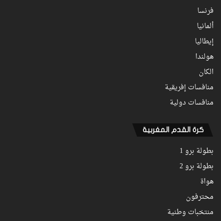
فرنسا
ألمانيا
إيطاليا
هولندا
الكان
منافسات إفريقية
منافسات دولية
كرة القدم المغربية
بطولة برو 1
بطولة برو 2
هواة
محترفون
منتخبات وطنية