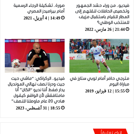
فيديو.. من وراء حشد الجمهور
صورة.. تشكيلة الرجاء الرسمية
وتخصيص الحافلات لنقلهم إلى
أمام بيراميدز المصري
14:49 | 4 أبريل، 2021
المطار للقيام باستقبال مزيف
للمنتخب الوطني؟
21:44 | 26 مارس، 2022
مترجي حاضر أمام لوبي ستارز في
فيديو.. الركراكي: “ماشي حيت
مباراة اليوم
جيت ودرنا نصف نهائي المونديال
15:55 | 12 فبراير، 2019
يدار ضغط أننا نديو “الكان” أنا
مامتافقش لأن الواقع كيقول
هادي 20 عام ماوصلنا للنصف”
18:55 | 31 أغسطس، 2023
اترك تعليقاً