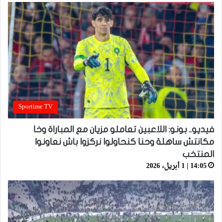
Sportime TV
فيديو.. بونو: اللاعبين تعاملو مزيان مع المباراة وخا
مكانتش ساهلة وحنا كنحاولوا نركزوا باش نعاونوا
المنتخب
14:05 | 1 أبريل، 2026