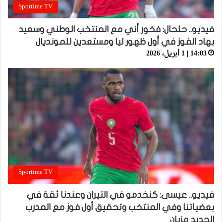
Sportime TV
فيديو.. حلحال: فخور أني مع المنتخب الوطني وسعيد
بهاد الفوز في أول ظهور ليا ومستعدين للمونديال
14:03 | 1 أبريل، 2026
Sportime TV
فيديو.. عيسى: كنخدمو في التيران وعندنا ثقة في
بعضياتنا وفي المنتخب وتحقيق أول فوز مع المدرب
الجديد مزيان