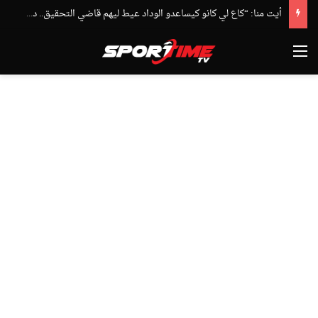
أيت منا: “كاع لي كانو كيساعدو الوداد عيط ليهم قاضي التحقيق.. دابا حتى شي واحد ما بقا باغي يعاون”
القائمة