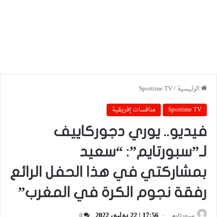
الرئيسية
/
Sportime TV
Sportime TV
منافسات إفريقية
فيديو.. يوري دجوركاييف
لـ”سبورتايم”: “سعيد
بمشاركتي في هذا الحفل الرائع
رفقة نجوم الكرة في المغرب”
17:56 | 22 يوليو، 2022
سبورتايم
0